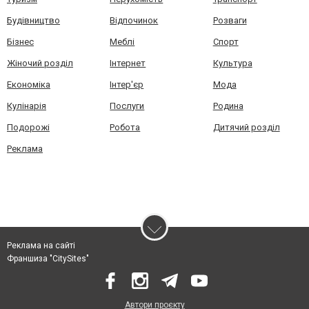
Будівництво
Відпочинок
Розваги
Бізнес
Меблі
Спорт
Жіночий розділ
Інтернет
Культура
Економіка
Інтер'єр
Мода
Кулінарія
Послуги
Родина
Подорожі
Робота
Дитячий розділ
Реклама
Реклама на сайті
Франшиза "CitySites"
Автори проєкту