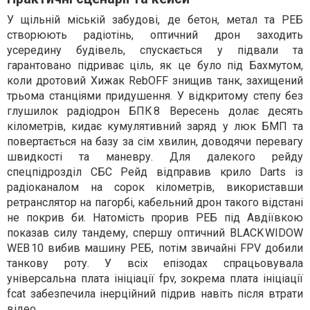
У щільній міській забудові, де бетон, метал та РЕБ
створюють радіотінь, оптичний дрон заходить
усередину будівель, спускається у підвали та
гарантовано підриває ціль, як це було під Бахмутом,
коли дротовий Хижак RebOFF знищив танк, захищений
трьома станціями придушення. У відкритому степу без
глушилок радіодрон БПК 8 Вересень долає десять
кілометрів, кидає кумулятивний заряд у люк БМП та
повертається на базу за сім хвилин, доводячи перевагу
швидкості та маневру. Для далекого рейду
спецпідрозділ СБС Рейд відправив крило Darts із
радіоканалом на сорок кілометрів, використавши
ретранслятор на пагорбі, кабельний дрон такого відстані
не покрив би. Натомість прорив РЕБ під Авдіївкою
показав силу тандему, спершу оптичний BLACK WIDOW
WEB 10 вибив машину РЕБ, потім звичайні FPV добили
танкову роту. У всіх епізодах спрацьовувала
універсальна плата ініціації fpv, зокрема плата ініціації
fcat забезпечила інерційний підрив навіть після втрати
відео.