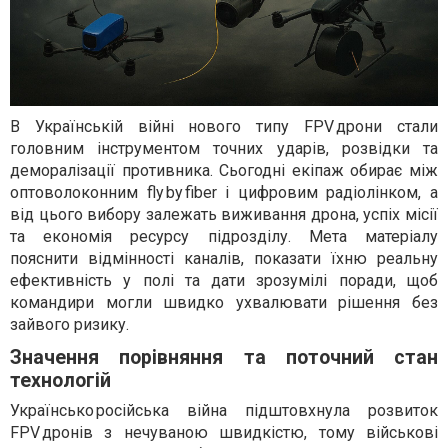
В Українській війні нового типу FPV дрони стали
головним інструментом точних ударів, розвідки та
деморалізації противника. Сьогодні екіпаж обирає між
оптоволоконним fly by fiber і цифровим радіолінком, а
від цього вибору залежать виживання дрона, успіх місії
та економія ресурсу підрозділу. Мета матеріалу
пояснити відмінності каналів, показати їхню реальну
ефективність у полі та дати зрозумілі поради, щоб
командири могли швидко ухвалювати рішення без
зайвого ризику.
Значення порівняння та поточний стан
технологій
Українсько російська війна підштовхнула розвиток
FPV дронів з нечуваною швидкістю, тому військові