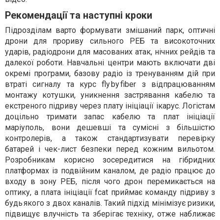
Рекомендації та наступні кроки
Підрозділам варто формувати змішаний парк, оптичні
дрони для прориву сильного РЕБ та високоточних
ударів, радіодрони для масованих атак, нічних рейдів та
далекої роботи. Навчальні центри мають включати дві
окремі програми, базову радіо із тренуванням дій при
втраті сигналу та курс fly by fiber з відпрацюванням
монтажу котушки, уникнення застрявання кабелю та
екстреного підриву через плату ініціації ікарус. Логістам
доцільно тримати запас кабелю та плат ініціації
маріуполь, вони дешевші та сумісні з більшістю
контролерів, а також стандартизувати перевірку
батарей і чек-лист безпеки перед кожним вильотом.
Розробникам корисно зосередитися на гібридних
платформах із подвійним каналом, де радіо працює до
входу в зону РЕБ, після чого дрон перемикається на
оптику, а плата ініціації fcat приймає команду підриву з
будь якого з двох каналів. Такий підхід мінімізує ризики,
підвищує влучність та зберігає техніку, отже наближає