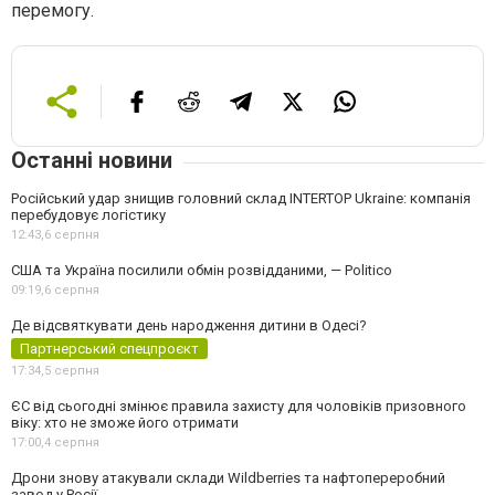
перемогу.
Останні новини
Російський удар знищив головний склад INTERTOP Ukraine: компанія
перебудовує логістику
12:43,
6 серпня
США та Україна посилили обмін розвідданими, — Politico
09:19,
6 серпня
Де відсвяткувати день народження дитини в Одесі?
Партнерський спецпроєкт
17:34,
5 серпня
ЄС від сьогодні змінює правила захисту для чоловіків призовного
віку: хто не зможе його отримати
17:00,
4 серпня
Дрони знову атакували склади Wildberries та нафтопереробний
завод у Росії