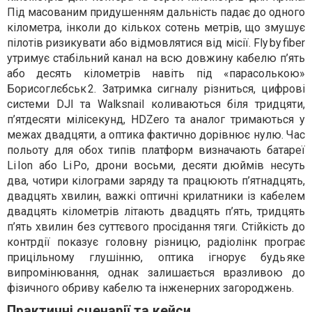
Під масованим придушенням дальність падає до одного
кілометра, інколи до кількох сотень метрів, що змушує
пілотів ризикувати або відмовлятися від місії. Fly by fiber
утримує стабільний канал на всю довжину кабелю п’ять
або десять кілометрів навіть під «парасолькою»
Борисоглєбськ 2. Затримка сигналу різниться, цифрові
системи DJI та Walksnail коливаються біля тридцяти,
п’ятдесяти мілісекунд, HDZero та аналог тримаються у
межах двадцяти, а оптика фактично дорівнює нулю. Час
польоту для обох типів платформ визначають батареї
Li Ion або Li Po, дрони восьми, десяти дюймів несуть
два, чотири кілограми заряду та працюють п’ятнадцять,
двадцять хвилин, важкі оптичні крилатники із кабелем
двадцять кілометрів літають двадцять п’ять, тридцять
п’ять хвилин без суттєвого просідання тяги. Стійкість до
контрдії показує головну різницю, радіолінк програє
прицільному глушінню, оптика ігнорує будь яке
випромінювання, однак залишається вразливою до
фізичного обриву кабелю та інженерних загороджень.
Практичні сценарії та кейси