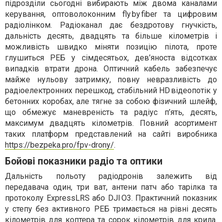
підрозділи сьогодні вибирають між двома каналами
керування, оптоволоконним fly by fiber та цифровим
радіолінком. Радіоканал дає бездротову гнучкість,
дальність десять, двадцять та більше кілометрів і
можливість швидко міняти позицію пілота, проте
глушиться РЕБ у сімдесятьох, дев’яноста відсотках
випадків втрати дрона. Оптичний кабель забезпечує
майже нульову затримку, повну невразливість до
радіоелектронних перешкод, стабільний HD відеопотік у
бетонних коробах, але тягне за собою фізичний шлейф,
що обмежує маневреність та радіус п’ять, десять,
максимум двадцять кілометрів. Повний асортимент
таких платформ представлений на сайті виробника
https://bezpeka.pro/fpv-drony/
.
Бойові показники радіо та оптики
Дальність польоту радіодронів залежить від
передавача один, три ват, антени патч або тарілка та
протоколу ExpressLRS або DJI O3. Практичний показник
у степу без активного РЕБ тримається на рівні десять
кілометрів для коптера та сорок кілометрів для крила.