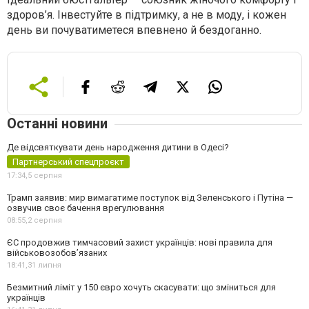
здоров’я. Інвестуйте в підтримку, а не в моду, і кожен
день ви почуватиметеся впевнено й бездоганно.
Останні новини
Де відсвяткувати день народження дитини в Одесі?
Партнерський спецпроєкт
17:34,
5 серпня
Трамп заявив: мир вимагатиме поступок від Зеленського і Путіна —
озвучив своє бачення врегулювання
08:55,
2 серпня
ЄС продовжив тимчасовий захист українців: нові правила для
військовозобов’язаних
18:41,
31 липня
Безмитний ліміт у 150 євро хочуть скасувати: що зміниться для
українців