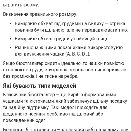
втратить форму.
Визначення правильного розміру:
Виміряйте обхват під грудьми на видиху — стрічка
повинна бути щільною, але не передавлювати тіло.
Виміряйте обхват грудей у найвищій точці.
Різницю між цими показниками використовуйте
для визначення чашки (A, B, C, D…).
Якщо бюстгальтер сидить ідеально, то чашки повністю
охоплюють груди, внутрішня сторона кісточок прилягає
без проміжків і не тисне на ребра.
Які бувають типи моделей
Класичний бюстгальтер — це виріб з формованими
чашками та кісточками, який забезпечує щільну посадку
та надійну підтримку. Такі моделі підходять для
щоденного носіння, особливо під діловий або
повсякденний одяг.
Безшовні бюстгальтери — ідеальний вибір для дому, сну