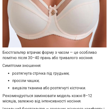
Бюстгальтер втрачає форму з часом — це особливо
помітно після 30–40 прань або тривалого носіння.
Симптоми зношення:
розтягнута стрічка під грудьми;
просіли чашки;
вицвіла тканина або розтягнуті кісточки.
Рекомендується замінювати модель кожні 8–12
місяців, залежно від інтенсивності носіння.
Ідеальний бюстгальтер — союзник жіночого комфорту і