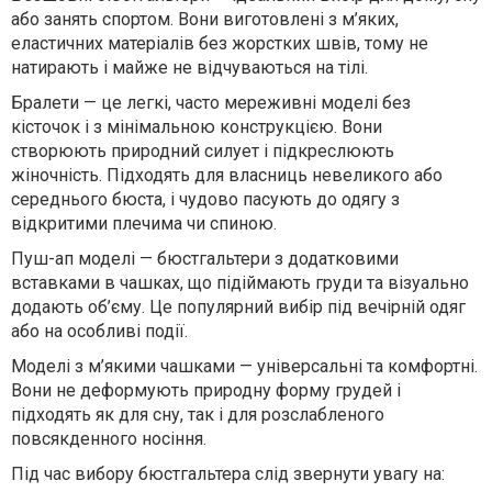
або занять спортом. Вони виготовлені з м’яких,
еластичних матеріалів без жорстких швів, тому не
натирають і майже не відчуваються на тілі.
Бралети — це легкі, часто мереживні моделі без
кісточок і з мінімальною конструкцією. Вони
створюють природний силует і підкреслюють
жіночність. Підходять для власниць невеликого або
середнього бюста, і чудово пасують до одягу з
відкритими плечима чи спиною.
Пуш-ап моделі — бюстгальтери з додатковими
вставками в чашках, що підіймають груди та візуально
додають об’єму. Це популярний вибір під вечірній одяг
або на особливі події.
Моделі з м’якими чашками — універсальні та комфортні.
Вони не деформують природну форму грудей і
підходять як для сну, так і для розслабленого
повсякденного носіння.
Під час вибору бюстгальтера слід звернути увагу на: