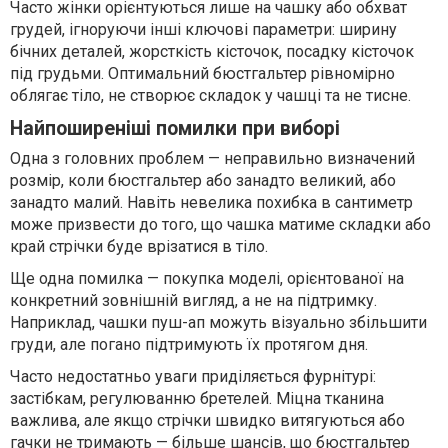
Часто жінки орієнтуються лише на чашку або обхват
грудей, ігноруючи інші ключові параметри: ширину
бічних деталей, жорсткість кісточок, посадку кісточок
під грудьми. Оптимальний бюстгальтер рівномірно
облягає тіло, не створює складок у чашці та не тисне.
Найпоширеніші помилки при виборі
Одна з головних проблем — неправильно визначений
розмір, коли бюстгальтер або занадто великий, або
занадто малий. Навіть невелика похибка в сантиметр
може призвести до того, що чашка матиме складки або
край стрічки буде врізатися в тіло.
Ще одна помилка — покупка моделі, орієнтованої на
конкретний зовнішній вигляд, а не на підтримку.
Наприклад, чашки пуш-ап можуть візуально збільшити
груди, але погано підтримують їх протягом дня.
Часто недостатньо уваги приділяється фурнітурі:
застібкам, регулюванню бретелей. Міцна тканина
важлива, але якщо стрічки швидко витягуються або
гачки не тримають — більше шансів, що бюстгальтер