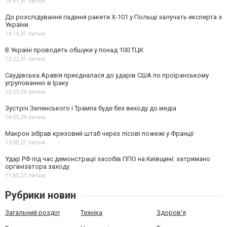
16:41,
31 липня
До розслідування падіння ракети Х-101 у Польщі залучать експерта з
України
14:14,
31 липня
В Україні проводять обшуки у понад 100 ТЦК
12:22,
31 липня
Саудівська Аравія приєдналася до ударів США по проіранському
угрупованню в Іраку
15:23,
29 липня
Зустріч Зеленського і Трампа буде без виходу до медіа
14:05,
29 липня
Макрон зібрав кризовий штаб через лісові пожежі у Франції
13:00,
27 липня
Удар РФ під час демонстрації засобів ППО на Київщині: затримано
організатора заходу
11:50,
27 липня
Рубрики новин
Загальний розділ
Техніка
Здоров'я