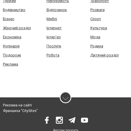
Туризм
Нерухомість
Транспорт
Будівництво
Відпочинок
Розваги
Бізнес
Меблі
Спорт
Жіночий розділ
Інтернет
Культура
Економіка
Інтер'єр
Мода
Кулінарія
Послуги
Родина
Подорожі
Робота
Дитячий розділ
Реклама
Реклама на сайті
Франшиза "CitySites"
Автори проєкту