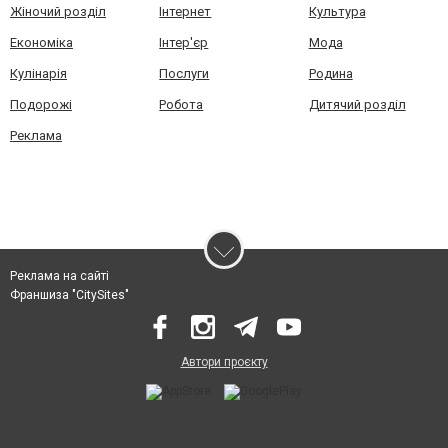
Жіночий розділ
Інтернет
Культура
Економіка
Інтер'єр
Мода
Кулінарія
Послуги
Родина
Подорожі
Робота
Дитячий розділ
Реклама
Реклама на сайті
Франшиза "CitySites"
Автори проєкту