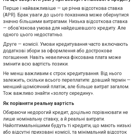
Перше і найважливіше — це річна відсоткова ставка
(APR). Брак уваги до цього показника може обернутися
значно більшими витратами. Низька відсоткова ставка
— обов’язкова умова для найдешевшого кредиту. Але
одного цього недостатньо.
Друге — комісії. Умови кредитування часто включають
додаткові збори за оформлення або дострокове
погашення. Навіть невеличка фіксована плата може
змінити всю вартість позики.
Не менш важливим є строк кредитування. Від нього
залежить, скільки всього переплатите: довший термін —
менший щомісячний платіж, але більше витрат загалом.
Тож важливо знайти «золоту середину».
Як порівняти реальну вартість
Обираючи недорогий кредит, доцільно порівнювати не
лише номінальну ставку, а й реальні витрати.
Найоптимальнішими будуть ті кредити, що мають низькі
або відсутні приховані комісії, та мінімальний відсоток