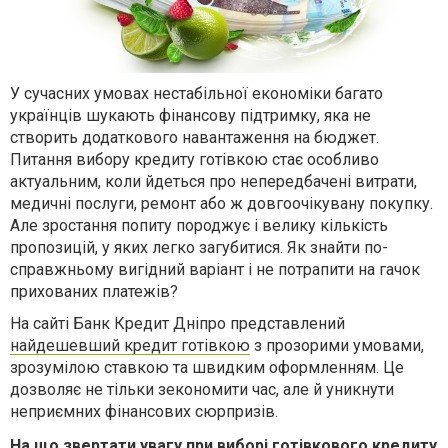
У сучасних умовах нестабільної економіки багато
українців шукають фінансову підтримку, яка не
створить додаткового навантаження на бюджет.
Питання вибору кредиту готівкою стає особливо
актуальним, коли йдеться про непередбачені витрати,
медичні послуги, ремонт або ж довгоочікувану покупку.
Але зростання попиту породжує і велику кількість
пропозицій, у яких легко загубитися. Як знайти по-
справжньому вигідний варіант і не потрапити на гачок
прихованих платежів?
На сайті Банк Кредит Дніпро представлений
найдешевший кредит готівкою
з прозорими умовами,
зрозумілою ставкою та швидким оформленням. Це
дозволяє не тільки зекономити час, але й уникнути
неприємних фінансових сюрпризів.
На що звертати увагу при виборі готівкового кредиту