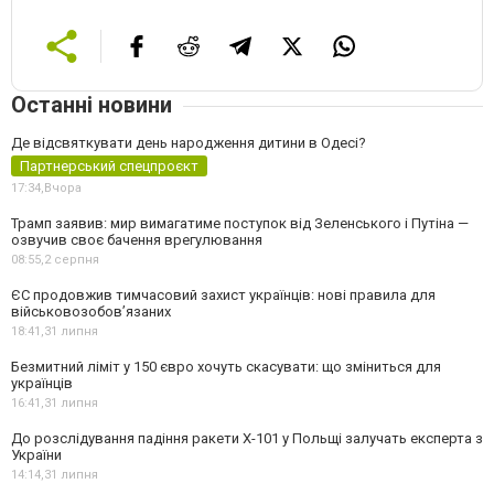
Останні новини
Де відсвяткувати день народження дитини в Одесі?
Партнерський спецпроєкт
17:34,
Вчора
Трамп заявив: мир вимагатиме поступок від Зеленського і Путіна —
озвучив своє бачення врегулювання
08:55,
2 серпня
ЄС продовжив тимчасовий захист українців: нові правила для
військовозобов’язаних
18:41,
31 липня
Безмитний ліміт у 150 євро хочуть скасувати: що зміниться для
українців
16:41,
31 липня
До розслідування падіння ракети Х-101 у Польщі залучать експерта з
України
14:14,
31 липня