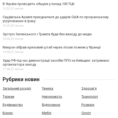
В Україні проводять обшуки у понад 100 ТЦК
12:22,
31 липня
Саудівська Аравія приєдналася до ударів США по проіранському
угрупованню в Іраку
15:23,
29 липня
Зустріч Зеленського і Трампа буде без виходу до медіа
14:05,
29 липня
Макрон зібрав кризовий штаб через лісові пожежі у Франції
13:00,
27 липня
Удар РФ під час демонстрації засобів ППО на Київщині: затримано
організатора заходу
11:50,
27 липня
Рубрики новин
Загальний розділ
Техніка
Здоров'я
Туризм
Нерухомість
Транспорт
Будівництво
Відпочинок
Розваги
Бізнес
Меблі
Спорт