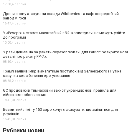
17:00,
4 серпня
Дрони знову атакували склади Wildberries та нафтопереробний
завод у Росії
16:47,
4 серпня
У «Резерв+» стався масштабний збій: користувачі не можуть увійти
до програми
10:00,
4 серпня
У рази дешевша за ракети-перехоплювачі для Patriot: розкрито нові
деталі про ракету FP-7.x
08:10,
4 серпня
Трамп заявив: мир вимагатиме поступок від Зеленського і Путіна —
озвучив своє бачення врегулювання
08:55,
2 серпня
ЄС продовжив тимчасовий захист українців: нові правила для
військовозобов’язаних
18:41,
31 липня
Безмитний ліміт у 150 євро хочуть скасувати: що зміниться для
українців
16:41,
31 липня
Рубрики новин