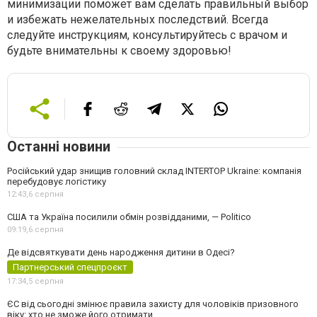
минимизации поможет вам сделать правильный выбор
и избежать нежелательных последствий. Всегда
следуйте инструкциям, консультируйтесь с врачом и
будьте внимательны к своему здоровью!
Останні новини
Російський удар знищив головний склад INTERTOP Ukraine: компанія
перебудовує логістику
12:43,
6 серпня
США та Україна посилили обмін розвідданими, — Politico
09:19,
6 серпня
Де відсвяткувати день народження дитини в Одесі?
Партнерський спецпроєкт
17:34,
5 серпня
ЄС від сьогодні змінює правила захисту для чоловіків призовного
віку: хто не зможе його отримати