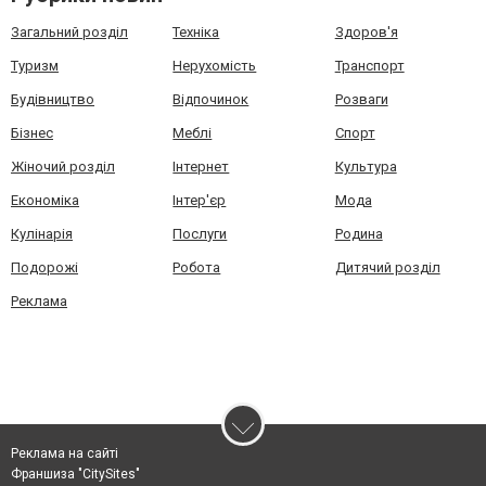
Загальний розділ
Техніка
Здоров'я
Туризм
Нерухомість
Транспорт
Будівництво
Відпочинок
Розваги
Бізнес
Меблі
Спорт
Жіночий розділ
Інтернет
Культура
Економіка
Інтер'єр
Мода
Кулінарія
Послуги
Родина
Подорожі
Робота
Дитячий розділ
Реклама
Реклама на сайті
Франшиза "CitySites"