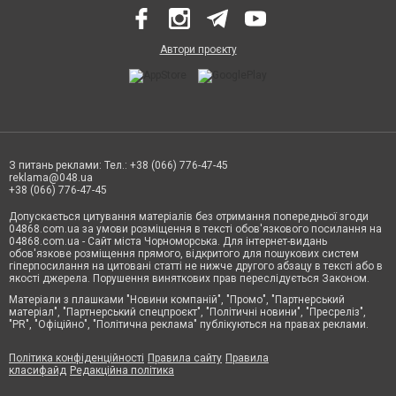
Автори проєкту
З питань реклами: Тел.: +38 (066) 776-47-45
reklama@048.ua
+38 (066) 776-47-45
Допускається цитування матеріалів без отримання попередньої згоди
04868.com.ua за умови розміщення в тексті обов'язкового посилання на
04868.com.ua - Сайт міста Чорноморська. Для інтернет-видань
обов'язкове розміщення прямого, відкритого для пошукових систем
гіперпосилання на цитовані статті не нижче другого абзацу в тексті або в
якості джерела. Порушення виняткових прав переслідується Законом.
Матеріали з плашками "Новини компаній", "Промо", "Партнерський
матеріал", "Партнерський спецпроєкт", "Політичні новини", "Пресреліз",
"PR", "Офіційно", "Політична реклама" публікуються на правах реклами.
Політика конфіденційності
Правила сайту
Правила
класифайд
Редакційна політика