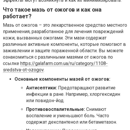
эффекты могут возникнуть и как их минимизировать.
Что такое мазь от ожогов и как она
работает?
Мазь от ожогов – это лекарственное средство местного
применения, разработанное для лечения повреждений
кожи, вызванных ожогами. Эти мази содержат
различные активные компоненты, которые помогают в
заживлении и защите пораженной области. Вы можете
ознакомиться с различными мазями от ожогов по
ссылке
https://galafarm.com.ua/ru/category/1108-
sredstva-ot-ozogov
.
Основные компоненты мазей от ожогов:
Антисептики:
Предотвращают развитие
инфекции в ране. Например, хлоргексидин
или повидон-йод.
Противовоспалительные:
Снимают
воспаление и уменьшают боль. Часто
содержат декспантенол или бетаметазон.