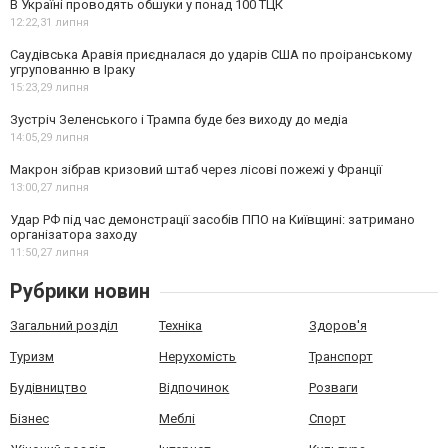
В Україні проводять обшуки у понад 100 ТЦК
12:22,
31 липня
Саудівська Аравія приєдналася до ударів США по проіранському
угрупованню в Іраку
15:23,
29 липня
Зустріч Зеленського і Трампа буде без виходу до медіа
14:05,
29 липня
Макрон зібрав кризовий штаб через лісові пожежі у Франції
13:00,
27 липня
Удар РФ під час демонстрації засобів ППО на Київщині: затримано
організатора заходу
11:50,
27 липня
Рубрики новин
Загальний розділ
Техніка
Здоров'я
Туризм
Нерухомість
Транспорт
Будівництво
Відпочинок
Розваги
Бізнес
Меблі
Спорт