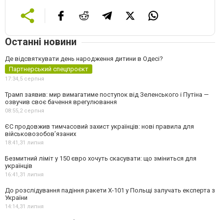
Останні новини
Де відсвяткувати день народження дитини в Одесі?
Партнерський спецпроєкт
17:34,
5 серпня
Трамп заявив: мир вимагатиме поступок від Зеленського і Путіна —
озвучив своє бачення врегулювання
08:55,
2 серпня
ЄС продовжив тимчасовий захист українців: нові правила для
військовозобов’язаних
18:41,
31 липня
Безмитний ліміт у 150 євро хочуть скасувати: що зміниться для
українців
16:41,
31 липня
До розслідування падіння ракети Х-101 у Польщі залучать експерта з
України
14:14,
31 липня