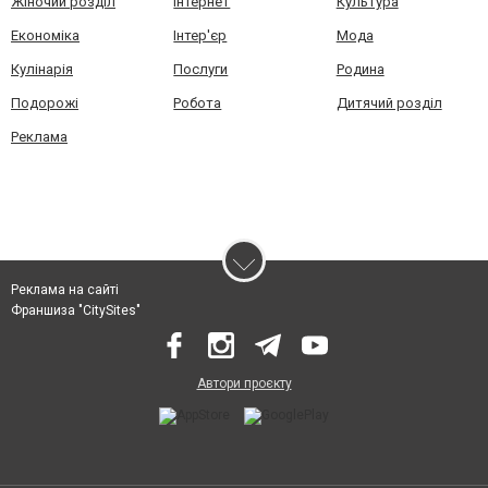
Жіночий розділ
Інтернет
Культура
Економіка
Інтер'єр
Мода
Кулінарія
Послуги
Родина
Подорожі
Робота
Дитячий розділ
Реклама
Реклама на сайті
Франшиза "CitySites"
Автори проєкту