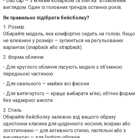
-
Dad cap — з м’яким козирком та злегка “втомленим”
виглядом. Один із головних трендів останніх років.
Як правильно підібрати бейсболку?
1.
Розмір
Обирайте модель, яка комфортно сидить на голові. Якщо
не впевнені у розмірі — зупиніться на регульованих
варіантах (snapback або strapback).
2.
Форма обличчя
-
Для круглого обличчя пасують моделі з об’ємною
передньою частиною
-
Для овального — майже всі фасони
-
Для витягнутого — краще вибирати м’які, обтічні форми
без надмірної висоти
3.
Стиль
Обирайте бейсболку залежно від вашого образу:
однотонна класика для щоденного носіння, яскраві або
логотиповані — для активного стилю, пастельні або з
вишивкою — для fashion-образів.