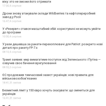
віку: хто не зможе його отримати
17:00,
4 серпня
Дрони знову атакували склади Wildberries та нафтопереробний
завод у Росії
16:47,
4 серпня
У «Резерв+» стався масштабний збій: користувачі не можуть увійти
до програми
10:00,
4 серпня
У рази дешевша за ракети-перехоплювачі для Patriot: розкрито нові
деталі про ракету FP-7.x
08:10,
4 серпня
Трамп заявив: мир вимагатиме поступок від Зеленського і Путіна —
озвучив своє бачення врегулювання
08:55,
2 серпня
ЄС продовжив тимчасовий захист українців: нові правила для
військовозобов’язаних
18:41,
31 липня
Безмитний ліміт у 150 євро хочуть скасувати: що зміниться для
українців
16:41,
31 липня