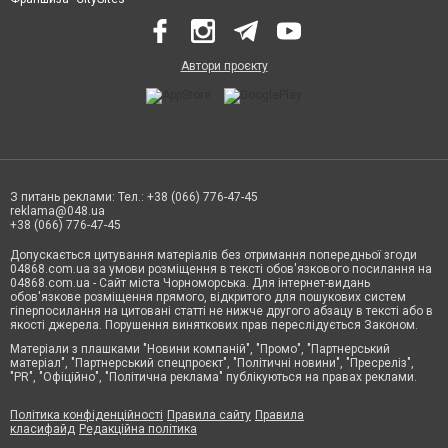
Автори проєкту
З питань реклами: Тел.: +38 (066) 776-47-45
reklama@048.ua
+38 (066) 776-47-45
Допускається цитування матеріалів без отримання попередньої згоди
04868.com.ua за умови розміщення в тексті обов'язкового посилання на
04868.com.ua - Сайт міста Чорноморська. Для інтернет-видань
обов'язкове розміщення прямого, відкритого для пошукових систем
гіперпосилання на цитовані статті не нижче другого абзацу в тексті або в
якості джерела. Порушення виняткових прав переслідується Законом.
Матеріали з плашками "Новини компаній", "Промо", "Партнерський
матеріал", "Партнерський спецпроєкт", "Політичні новини", "Пресреліз",
"PR", "Офіційно", "Політична реклама" публікуються на правах реклами.
Політика конфіденційності
Правила сайту
Правила
класифайд
Редакційна політика