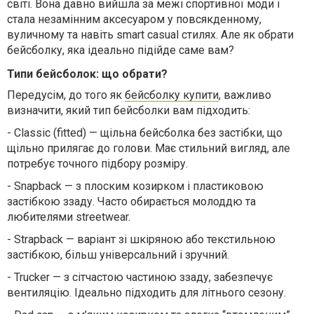
світі. Вона давно вийшла за межі спортивної моди і
стала незамінним аксесуаром у повсякденному,
вуличному та навіть smart casual стилях. Але як обрати
бейсболку, яка ідеально підійде саме вам?
Типи бейсболок: що обрати?
Передусім, до того як
бейсболку купити
, важливо
визначити, який тип бейсболки вам підходить:
-
Classic (fitted) — щільна бейсболка без застібки, що
щільно прилягає до голови. Має стильний вигляд, але
потребує точного підбору розміру.
-
Snapback — з плоским козирком і пластиковою
застібкою ззаду. Часто обирається молоддю та
любителями streetwear.
-
Strapback — варіант зі шкіряною або текстильною
застібкою, більш універсальний і зручний.
-
Trucker — з сітчастою частиною ззаду, забезпечує
вентиляцію. Ідеально підходить для літнього сезону.