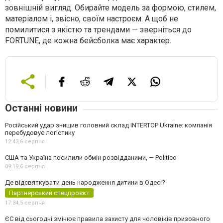
зовнішній вигляд. Обирайте модель за формою, стилем,
матеріалом і, звісно, своїм настроєм. А щоб не
помилитися з якістю та трендами — зверніться до
FORTUNE, де кожна бейсболка має характер.
Останні новини
Російський удар знищив головний склад INTERTOP Ukraine: компанія
перебудовує логістику
12:43,
6 серпня
США та Україна посилили обмін розвідданими, — Politico
09:19,
6 серпня
Де відсвяткувати день народження дитини в Одесі?
Партнерський спецпроєкт
17:34,
5 серпня
ЄС від сьогодні змінює правила захисту для чоловіків призовного