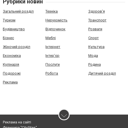
Рубрики новин
Загальний розділ
Техніка
Здоров'я
Туризм
Нерухомість
Транспорт
Будівництво
Відпочинок
Розваги
Бізнес
Меблі
Спорт
Жіночий розділ
Інтернет
Культура
Економіка
Інтер'єр
Мода
Кулінарія
Послуги
Родина
Подорожі
Робота
Дитячий розділ
Реклама
Реклама на сайті
Франшиза "CitySites"