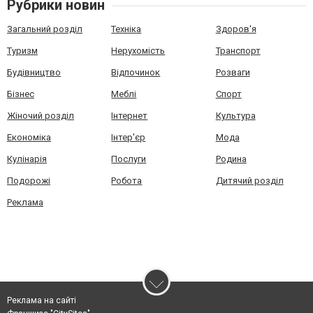
Рубрики новин
Загальний розділ
Техніка
Здоров'я
Туризм
Нерухомість
Транспорт
Будівництво
Відпочинок
Розваги
Бізнес
Меблі
Спорт
Жіночий розділ
Інтернет
Культура
Економіка
Інтер'єр
Мода
Кулінарія
Послуги
Родина
Подорожі
Робота
Дитячий розділ
Реклама
Реклама на сайті