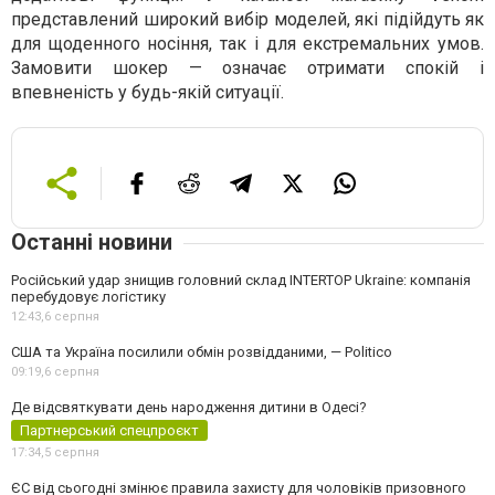
представлений широкий вибір моделей, які підійдуть як
для щоденного носіння, так і для екстремальних умов.
Замовити шокер — означає отримати спокій і
впевненість у будь-якій ситуації.
Останні новини
Російський удар знищив головний склад INTERTOP Ukraine: компанія
перебудовує логістику
12:43,
6 серпня
США та Україна посилили обмін розвідданими, — Politico
09:19,
6 серпня
Де відсвяткувати день народження дитини в Одесі?
Партнерський спецпроєкт
17:34,
5 серпня
ЄС від сьогодні змінює правила захисту для чоловіків призовного