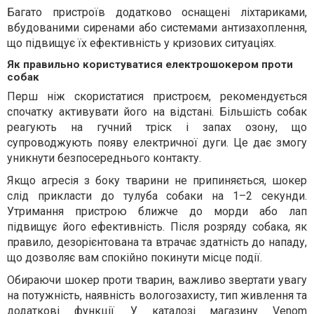
Багато пристроїв додатково оснащені ліхтариками,
вбудованими сиренами або системами антизахоплення,
що підвищує їх ефективність у кризових ситуаціях.
Як правильно користуватися електрошокером проти
собак
Перш ніж скористатися пристроєм, рекомендується
спочатку активувати його на відстані. Більшість собак
реагують на гучний тріск і запах озону, що
супроводжують появу електричної дуги. Це дає змогу
уникнути безпосереднього контакту.
Якщо агресія з боку тварини не припиняється, шокер
слід прикласти до тулуба собаки на 1–2 секунди.
Утримання пристрою ближче до морди або лап
підвищує його ефективність. Після розряду собака, як
правило, дезорієнтована та втрачає здатність до нападу,
що дозволяє вам спокійно покинути місце події.
Обираючи шокер проти тварин, важливо звертати увагу
на потужність, наявність вологозахисту, тип живлення та
додаткові функції. У каталозі магазину Venom