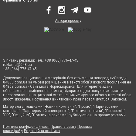
Франшиза "CitySites"
Автори проєкту
З питань реклами: Тел.: +38 (066) 776-47-45
reklama@048.ua
+38 (066) 776-47-45
Допускається цитування матеріалів без отримання попередньої згоди
04868.com.ua за умови розміщення в тексті обов'язкового посилання на
04868.com.ua - Сайт міста Чорноморська. Для інтернет-видань
обов'язкове розміщення прямого, відкритого для пошукових систем
гіперпосилання на цитовані статті не нижче другого абзацу в тексті або в
якості джерела. Порушення виняткових прав переслідується Законом.
Матеріали з плашками "Новини компаній", "Промо", "Партнерський
матеріал", "Партнерський спецпроєкт", "Політичні новини", "Пресреліз",
"PR", "Офіційно", "Політична реклама" публікуються на правах реклами.
Політика конфіденційності
Правила сайту
Правила
класифайд
Редакційна політика