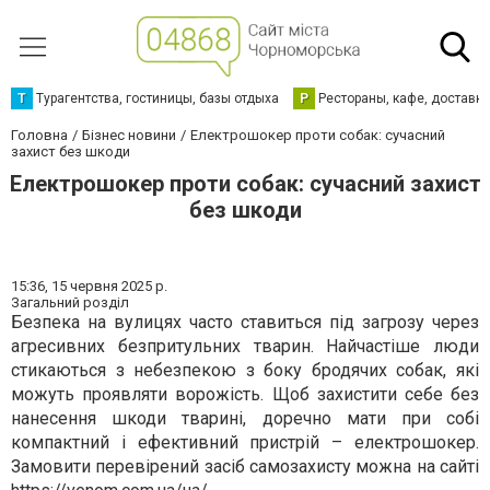
Т
Турагентства, гостиницы, базы отдыха
Р
Рестораны, кафе, доставк
Головна
Бізнес новини
Електрошокер проти собак: сучасний
захист без шкоди
Електрошокер проти собак: сучасний захист
без шкоди
15:36,
15 червня 2025 р.
Загальний розділ
Безпека на вулицях часто ставиться під загрозу через
агресивних безпритульних тварин. Найчастіше люди
стикаються з небезпекою з боку бродячих собак, які
можуть проявляти ворожість. Щоб захистити себе без
нанесення шкоди тварині, доречно мати при собі
компактний і ефективний пристрій – електрошокер.
Замовити перевірений засіб самозахисту можна на сайті