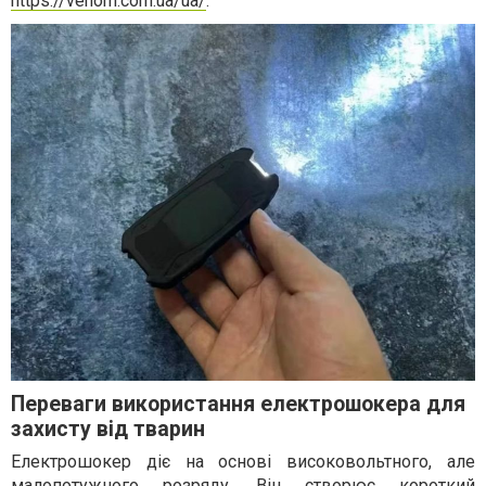
https://venom.com.ua/ua/
.
Переваги використання електрошокера для
захисту від тварин
Електрошокер діє на основі високовольтного, але
малопотужного розряду. Він створює короткий