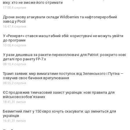
віку: хто не зможе його отримати
17:00,
4 серпня
Дрони знову атакували склади Wildberries та нафтопереробний
завод у Росії
16:47,
4 серпня
У «Резерв+» стався масштабний збій: користувачі не можуть увійти
до програми
10:00,
4 серпня
У рази дешевша за ракети-перехоплювачі для Patriot: розкрито нові
деталі про ракету FP-7.x
08:10,
4 серпня
Трамп заявив: мир вимагатиме поступок від Зеленського і Путіна —
озвучив своє бачення врегулювання
08:55,
2 серпня
ЄС продовжив тимчасовий захист українців: нові правила для
військовозобов’язаних
18:41,
31 липня
Безмитний ліміт у 150 євро хочуть скасувати: що зміниться для
українців
16:41,
31 липня