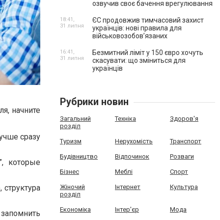
озвучив своє бачення врегулювання
18:41,
ЄС продовжив тимчасовий захист
31 липня
українців: нові правила для
військовозобов’язаних
16:41,
Безмитний ліміт у 150 євро хочуть
31 липня
скасувати: що зміниться для
українців
Рубрики новин
я, начните
Загальний
Техніка
Здоров'я
розділ
учше сразу
Туризм
Нерухомість
Транспорт
Будівництво
Відпочинок
Розваги
”, которые
Бізнес
Меблі
Спорт
Жіночий
Інтернет
Культура
 структура
розділ
Економіка
Інтер'єр
Мода
 запомнить