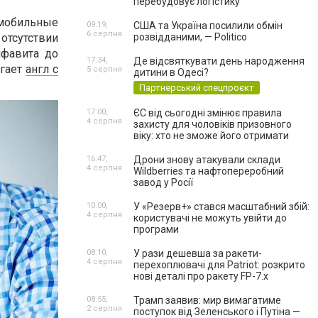
перебудовує логістику
 мобильные
09:19,
США та Україна посилили обмін
6 серпня
отсутствии
розвідданими, — Politico
лфавита до
17:34,
Де відсвяткувати день народження
агает
англ с
5 серпня
дитини в Одесі?
Партнерський спецпроєкт
17:00,
ЄС від сьогодні змінює правила
4 серпня
захисту для чоловіків призовного
віку: хто не зможе його отримати
16:47,
Дрони знову атакували склади
4 серпня
Wildberries та нафтопереробний
завод у Росії
10:00,
У «Резерв+» стався масштабний збій:
4 серпня
користувачі не можуть увійти до
програми
08:10,
У рази дешевша за ракети-
4 серпня
перехоплювачі для Patriot: розкрито
нові деталі про ракету FP-7.x
08:55,
Трамп заявив: мир вимагатиме
2 серпня
поступок від Зеленського і Путіна —