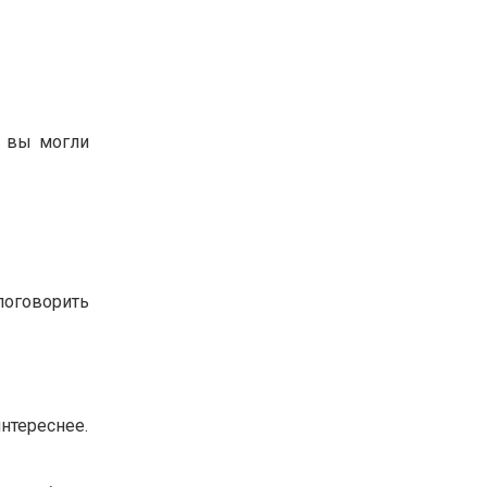
ы вы могли
поговорить
интереснее.