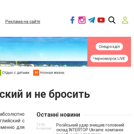
Реклама на сайте
Спецрозділ
Черноморск LIVE
Отдых с детьми
Н
Ночная жизнь
ский и не бросить
Останні новини
 абсолютно
глийский с
12:43,
Російський удар знищив головний
именно для
6 серпня
склад INTERTOP Ukraine: компанія