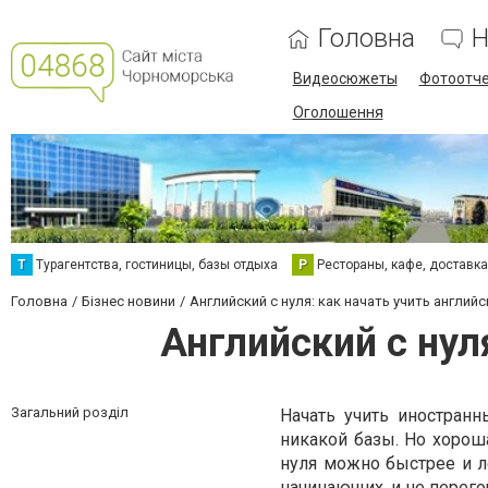
Головна
Н
Видеосюжеты
Фотоотч
Оголошення
Т
Турагентства, гостиницы, базы отдыха
Р
Рестораны, кафе, доставк
Головна
Бізнес новини
Английский с нуля: как начать учить английс
Английский с нул
Загальний розділ
Начать учить иностран
никакой базы. Но хорош
нуля можно быстрее и л
начинающих, и не перего