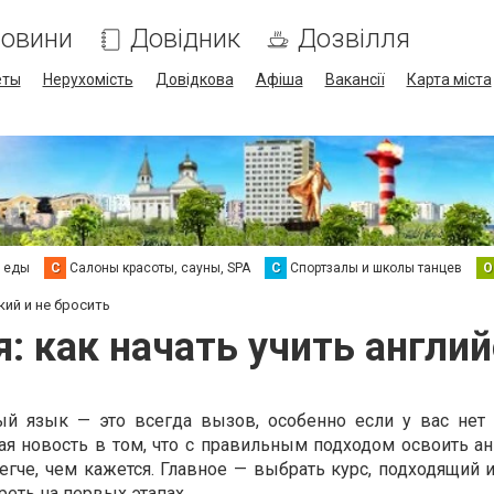
овини
Довідник
Дозвілля
еты
Нерухомість
Довідкова
Афіша
Вакансії
Карта міста
а еды
С
Салоны красоты, сауны, SPA
С
Спортзалы и школы танцев
О
кий и не бросить
я: как начать учить англий
ный язык — это всегда вызов, особенно если у вас нет
ая новость в том, что с правильным подходом освоить ан
егче, чем кажется. Главное — выбрать курс, подходящий 
реть на первых этапах.