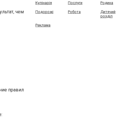
Кулінарія
Послуги
Родина
ультат, чем
Подорожі
Робота
Дитячий
розділ
Реклама
ние правил
: