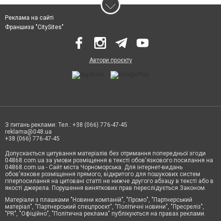
Реклама на сайті
Франшиза "CitySites"
Автори проєкту
З питань реклами: Тел.: +38 (066) 776-47-45
reklama@048.ua
+38 (066) 776-47-45
Допускається цитування матеріалів без отримання попередньої згоди
04868.com.ua за умови розміщення в тексті обов'язкового посилання на
04868.com.ua - Сайт міста Чорноморська. Для інтернет-видань
обов'язкове розміщення прямого, відкритого для пошукових систем
гіперпосилання на цитовані статті не нижче другого абзацу в тексті або в
якості джерела. Порушення виняткових прав переслідується Законом.
Матеріали з плашками "Новини компаній", "Промо", "Партнерський
матеріал", "Партнерський спецпроєкт", "Політичні новини", "Пресреліз",
"PR", "Офіційно", "Політична реклама" публікуються на правах реклами.