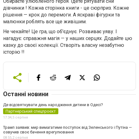
Обираєте улюбленого героя. Ідете рятувати сни
дівчинки ! Кожна сторінка книги - це сюрприз. Кожне
рішення — крок до перемоги. А яскраві фігурки та
малюнки роблять все ще живішим.
Не чекайте! Це гра, що об'єднує. Розвиває уяву. І
нагадує: справжня магія — у наших серцях. Додайте цю
казку до своєї колекції. Створіть власну незабутню
історію !!
Останні новини
Де відсвяткувати день народження дитини в Одесі?
Партнерський спецпроєкт
17:34,
5 серпня
Трамп заявив: мир вимагатиме поступок від Зеленського і Путіна —
озвучив своє бачення врегулювання
08:55,
2 серпня