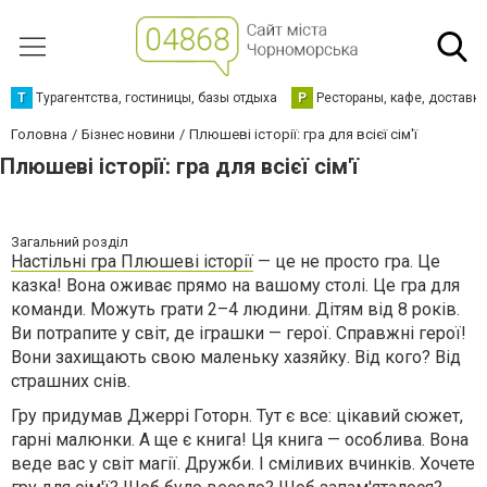
Т
Турагентства, гостиницы, базы отдыха
Р
Рестораны, кафе, доставк
Головна
Бізнес новини
Плюшеві історії: гра для всієї сім'ї
Плюшеві історії: гра для всієї сім'ї
Загальний розділ
Настільні гра Плюшеві історії
— це не просто гра. Це
казка! Вона оживає прямо на вашому столі. Це гра для
команди. Можуть грати 2–4 людини. Дітям від 8 років.
Ви потрапите у світ, де іграшки — герої. Справжні герої!
Вони захищають свою маленьку хазяйку. Від кого? Від
страшних снів.
Гру придумав Джеррі Готорн. Тут є все: цікавий сюжет,
гарні малюнки. А ще є книга! Ця книга — особлива. Вона
веде вас у світ магії. Дружби. І сміливих вчинків. Хочете