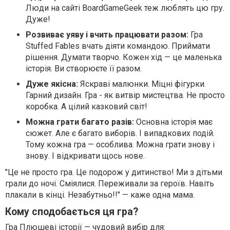
Люди на сайті BoardGameGeek теж люблять цю гру.
Дуже!
Розвиває уяву і вчить працювати разом:
Гра
Stuffed Fables вчать діяти командою. Приймати
рішення. Думати творчо. Кожен хід — це маленька
історія. Ви створюєте її разом.
Дуже якісна:
Яскраві малюнки. Міцні фігурки.
Гарний дизайн. Гра - як витвір мистецтва. Не просто
коробка. А цілий казковий світ!
Можна грати багато разів:
Основна історія має
сюжет. Але є багато виборів. І випадкових подій.
Тому кожна гра — особлива. Можна грати знову і
знову. І відкривати щось нове.
"Це не просто гра. Це подорож у дитинство! Ми з дітьми
грали до ночі. Сміялися. Переживали за героїв. Навіть
плакали в кінці. Незабутньо!!" — каже одна мама.
Кому сподобається ця гра?
Гра Плюшеві історії — чудовий вибір для: