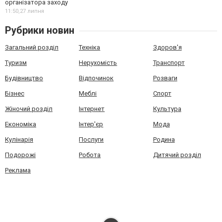
організатора заходу
11:50,
27 липня
Рубрики новин
Загальний розділ
Техніка
Здоров'я
Туризм
Нерухомість
Транспорт
Будівництво
Відпочинок
Розваги
Бізнес
Меблі
Спорт
Жіночий розділ
Інтернет
Культура
Економіка
Інтер'єр
Мода
Кулінарія
Послуги
Родина
Подорожі
Робота
Дитячий розділ
Реклама