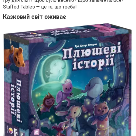
гру для сім'ї? Щоб було весело? Щоб запам'яталося?
Stuffed Fables — це те, що треба!
Казковий світ оживає