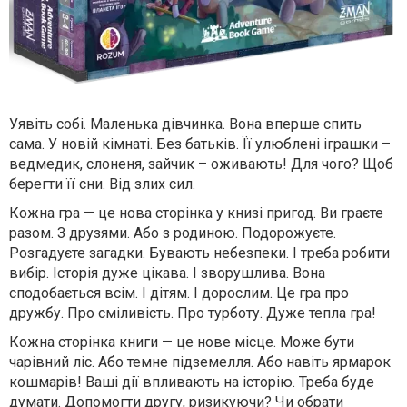
Уявіть собі. Маленька дівчинка. Вона вперше спить
сама. У новій кімнаті. Без батьків. Її улюблені іграшки –
ведмедик, слоненя, зайчик – оживають! Для чого? Щоб
берегти її сни. Від злих сил.
Кожна гра — це нова сторінка у книзі пригод. Ви граєте
разом. З друзями. Або з родиною. Подорожуєте.
Розгадуєте загадки. Бувають небезпеки. І треба робити
вибір. Історія дуже цікава. І зворушлива. Вона
сподобається всім. І дітям. І дорослим. Це гра про
дружбу. Про сміливість. Про турботу. Дуже тепла гра!
Кожна сторінка книги — це нове місце. Може бути
чарівний ліс. Або темне підземелля. Або навіть ярмарок
кошмарів! Ваші дії впливають на історію. Треба буде
думати. Допомогти другу, ризикуючи? Чи обрати