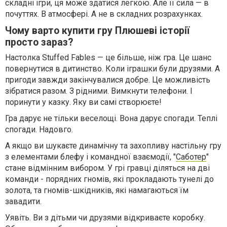
складні ігри, ця може здатися легкою. Але її сила — в
почуттях. В атмосфері. А не в складних розрахунках.
Чому варто купити гру Плюшеві історії
просто зараз?
Настолка Stuffed Fables — це більше, ніж гра. Це шанс
повернутися в дитинство. Коли іграшки були друзями. А
пригоди завжди закінчувалися добре. Це можливість
зібратися разом. З рідними. Вимкнути телефони. І
поринути у казку. Яку ви самі створюєте!
Гра дарує не тільки веселощі. Вона дарує спогади. Теплі
спогади. Надовго.
А якщо ви шукаєте динамічну та захопливу настільну гру
з елементами блефу і командної взаємодії, "
Саботер
"
стане відмінним вибором. У грі гравці діляться на дві
команди - порядних гномів, які прокладають тунелі до
золота, та гномів-шкідників, які намагаються їм
завадити.
Уявіть. Ви з дітьми чи друзями відкриваєте коробку.