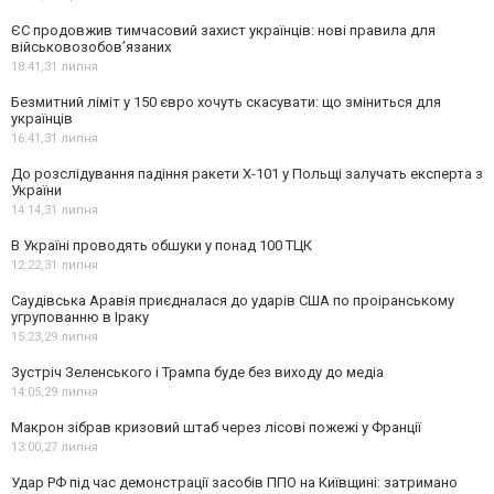
ЄС продовжив тимчасовий захист українців: нові правила для
військовозобов’язаних
18:41,
31 липня
Безмитний ліміт у 150 євро хочуть скасувати: що зміниться для
українців
16:41,
31 липня
До розслідування падіння ракети Х-101 у Польщі залучать експерта з
України
14:14,
31 липня
В Україні проводять обшуки у понад 100 ТЦК
12:22,
31 липня
Саудівська Аравія приєдналася до ударів США по проіранському
угрупованню в Іраку
15:23,
29 липня
Зустріч Зеленського і Трампа буде без виходу до медіа
14:05,
29 липня
Макрон зібрав кризовий штаб через лісові пожежі у Франції
13:00,
27 липня
Удар РФ під час демонстрації засобів ППО на Київщині: затримано