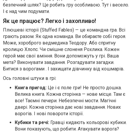
безпечний шлях? Це робить гру особливою. Тут і весело.
І є над чим подумати.
Як це працює? Легко і захопливо!
Плюшеві історії (Stuffed Fables) — це командна гра. Всі
грають разом. Як одна команда. Ви обираєте собі героя.
Може, хороброго ведмедика Теодору. Або спритну
кролицю Хлопс. Чи смішне слоненя Рохлика. Кожен
герой має свої вміння. Вони допоможуть у грі. Ваша
мета? Виконувати завдання. Розгадувати загадки.
Битися з ворогами . І захищати дівчинку від кошмарів.
Ось головні штуки в грі:
Книга пригод:
Це і є поле гри! Не просто дошка.
Велика книга. Кожна сторінка — нове місце. Там є
все! Таємні печери. Небезпечні мости. Магічні
двері. Кожна сторінка дає нові завдання. Нових
ворогів. І нові повороти історії.
Кубики та речі:
Гравці кидають кольорові кубики.
Вони показують, що робити. Атакувати ворога?