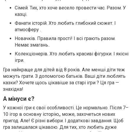
Сімей. Тих, хто хоче весело провести час. Разом. У
казці.
Фанати історій. Хто любить глибокий сюжет. І
атмосферу .
Новачків. Правила прості! І всі грають разом.
Немає змагань..
Колекціонерів. Хто любить красиві фігурки. І якісні
ігри.
Гра найкраще для дітей від 8 років. Але менші діти теж
можуть грати. З допомогою батьків. Ваші діти люблять
казки? Хочете щось цікавіше за старі ігри ? Ця гра —
знахідка!
А мінуси є?
У кожної гри є свої особливості. Це нормально. Після 7–
10 ігор в основну історію,, може, захочеться нових
пригод. Але! Є різні вибори. І додаткові завдання. Щоб
гра залишалася цікавою. Для тих, хто любить дуже