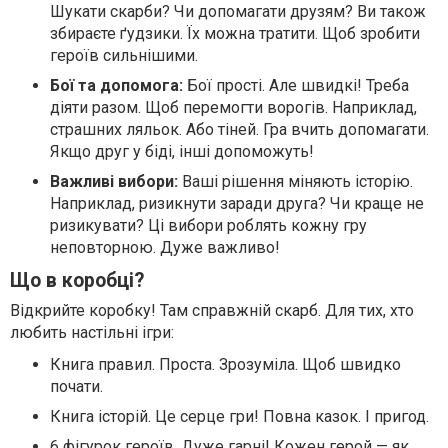
Шукати скарби? Чи допомагати друзям? Ви також
збираєте ґудзики. Їх можна тратити. Щоб зробити
героїв сильнішими.
Бої та допомога:
Бої прості. Але швидкі! Треба
діяти разом. Щоб перемогти ворогів. Наприклад,
страшних ляльок. Або тіней. Гра вчить допомагати.
Якщо друг у біді, інші допоможуть!
Важливі вибори:
Ваші рішення міняють історію.
Наприклад, ризикнути заради друга? Чи краще не
ризикувати? Ці вибори роблять кожну гру
неповторною. Дуже важливо!
Що в коробці?
Відкрийте коробку! Там справжній скарб. Для тих, хто
любить настільні ігри:
Книга правил. Проста. Зрозуміла. Щоб швидко
почати.
Книга історій. Це серце гри! Повна казок. І пригод.
6 фігурок героїв. Дуже гарні! Кожен герой — як