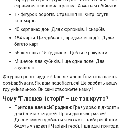
справжня плюшева іграшка. Хочеться обійняти!
17 фігурок ворогів. Страшні тіні. Хитрі слуги
кошмарів .
40 карт знахідок. Для сюрпризів. І скарбів.
184 карти. Це здібності, предмети, події.. Дуже
багато карт!
56 жетонів і 15 ґудзиків. Щоб все рахувати.
Мішечок для кубиків. І ще одне поле. Для
зручності.
Фігурки просто чудові! Такі детальні. Їх можна навіть
розфарбувати. Як вам подобається! Це зробить вашу
гру унікальною. Ви самі створюєте казку !
Чому "Плюшеві історії" — це так круто?
Пригода для всієї родини:
Гра чудово підходить
для батьків та дітей. Проводити час разом!
Дорослим сподобається сюжет. І вибори. А діти
будуть у захваті! Чарівні герої. І швидкі пригоди.