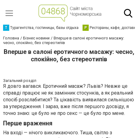
Т
Турагентства, гостиницы, базы отдыха
Р
Рестораны, кафе, доставк
Головна
Бізнес новини
Вперше в салоні еротичного масажу:
чесно, спокійно, без стереотипів
Вперше в салоні еротичного масажу: чесно,
спокійно, без стереотипів
Загальний розділ
Я довго вагався. Еротичний масаж? Львів? Невже це
справді працює не як замінник стосунків, а як реальний
спосіб розслабитися? Та цікавість виявилася сильнішою
за упередження. І зараз, вже після першого досвіду, я
точно знаю: це було не про секс — це було про мене.
Перше враження
На вході — нічого викликаючого. Тиша, світло з