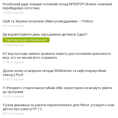
Російський удар знищив головний склад INTERTOP Ukraine: компанія
перебудовує логістику
12:43,
6 серпня
США та Україна посилили обмін розвідданими, — Politico
09:19,
6 серпня
Де відсвяткувати день народження дитини в Одесі?
Партнерський спецпроєкт
17:34,
5 серпня
ЄС від сьогодні змінює правила захисту для чоловіків призовного
віку: хто не зможе його отримати
17:00,
4 серпня
Дрони знову атакували склади Wildberries та нафтопереробний
завод у Росії
16:47,
4 серпня
У «Резерв+» стався масштабний збій: користувачі не можуть увійти
до програми
10:00,
4 серпня
У рази дешевша за ракети-перехоплювачі для Patriot: розкрито нові
деталі про ракету FP-7.x
08:10,
4 серпня