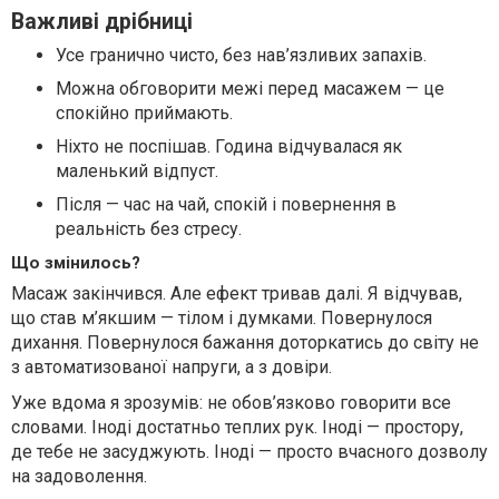
Важливі дрібниці
Усе гранично чисто, без нав’язливих запахів.
Можна обговорити межі перед масажем — це
спокійно приймають.
Ніхто не поспішав. Година відчувалася як
маленький відпуст.
Після — час на чай, спокій і повернення в
реальність без стресу.
Що змінилось?
Масаж закінчився. Але ефект тривав далі. Я відчував,
що став м’якшим — тілом і думками. Повернулося
дихання. Повернулося бажання доторкатись до світу не
з автоматизованої напруги, а з довіри.
Уже вдома я зрозумів: не обов’язково говорити все
словами. Іноді достатньо теплих рук. Іноді — простору,
де тебе не засуджують. Іноді — просто вчасного дозволу
на задоволення.