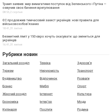
Трамп заявив: мир вимагатиме поступок від Зеленського і Путіна —
озвучив своє бачення врегулювання
08:55,
2 серпня
ЄС продовжив тимчасовий захист українців: нові правила для
військовозобов’язаних
18:41,
31 липня
Безмитний ліміт у 150 євро хочуть скасувати: що зміниться для
українців
16:41,
31 липня
Рубрики новин
Загальний розділ
Техніка
Здоров'я
Туризм
Нерухомість
Транспорт
Будівництво
Відпочинок
Розваги
Бізнес
Меблі
Спорт
Жіночий розділ
Інтернет
Культура
Економіка
Інтер'єр
Мода
Кулінарія
Послуги
Родина