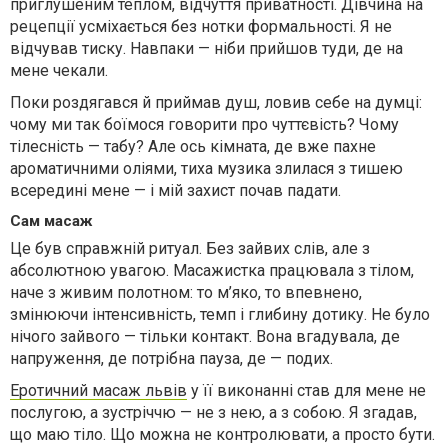
приглушеним теплом, відчуття приватності. Дівчина на
рецепції усміхається без нотки формальності. Я не
відчував тиску. Навпаки — ніби прийшов туди, де на
мене чекали.
Поки роздягався й приймав душ, ловив себе на думці:
чому ми так боїмося говорити про чуттєвість? Чому
тілесність — табу? Але ось кімната, де вже пахне
ароматичними оліями, тиха музика злилася з тишею
всередині мене — і мій захист почав падати.
Сам масаж
Це був справжній ритуал. Без зайвих слів, але з
абсолютною увагою. Масажистка працювала з тілом,
наче з живим полотном: то м’яко, то впевнено,
змінюючи інтенсивність, темп і глибину дотику. Не було
нічого зайвого — тільки контакт. Вона вгадувала, де
напруження, де потрібна пауза, де — подих.
Еротичний масаж львів
у її виконанні став для мене не
послугою, а зустріччю — не з нею, а з собою. Я згадав,
що маю тіло. Що можна не контролювати, а просто бути.