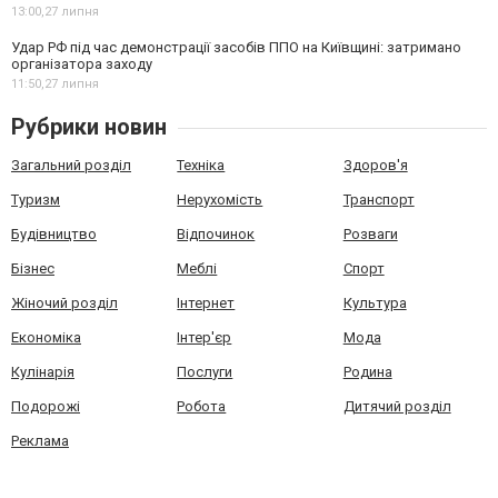
13:00,
27 липня
Удар РФ під час демонстрації засобів ППО на Київщині: затримано
організатора заходу
11:50,
27 липня
Рубрики новин
Загальний розділ
Техніка
Здоров'я
Туризм
Нерухомість
Транспорт
Будівництво
Відпочинок
Розваги
Бізнес
Меблі
Спорт
Жіночий розділ
Інтернет
Культура
Економіка
Інтер'єр
Мода
Кулінарія
Послуги
Родина
Подорожі
Робота
Дитячий розділ
Реклама