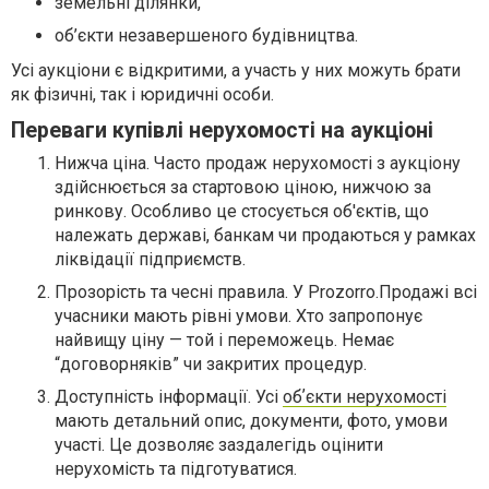
земельні ділянки,
об’єкти незавершеного будівництва.
Усі аукціони є відкритими, а участь у них можуть брати
як фізичні, так і юридичні особи.
Переваги купівлі нерухомості на аукціоні
Нижча ціна. Часто продаж нерухомості з аукціону
здійснюється за стартовою ціною, нижчою за
ринкову. Особливо це стосується об'єктів, що
належать державі, банкам чи продаються у рамках
ліквідації підприємств.
Прозорість та чесні правила. У Prozorro.Продажі всі
учасники мають рівні умови. Хто запропонує
найвищу ціну — той і переможець. Немає
“договорняків” чи закритих процедур.
Доступність інформації. Усі
обʼєкти нерухомості
мають детальний опис, документи, фото, умови
участі. Це дозволяє заздалегідь оцінити
нерухомість та підготуватися.