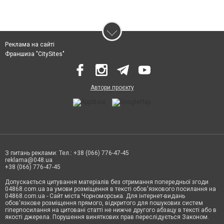
Реклама на сайті
Франшиза "CitySites"
Автори проєкту
З питань реклами: Тел.: +38 (066) 776-47-45
reklama@048.ua
+38 (066) 776-47-45
Допускається цитування матеріалів без отримання попередньої згоди
04868.com.ua за умови розміщення в тексті обов'язкового посилання на
04868.com.ua - Сайт міста Чорноморська. Для інтернет-видань
обов'язкове розміщення прямого, відкритого для пошукових систем
гіперпосилання на цитовані статті не нижче другого абзацу в тексті або в
якості джерела. Порушення виняткових прав переслідується Законом.