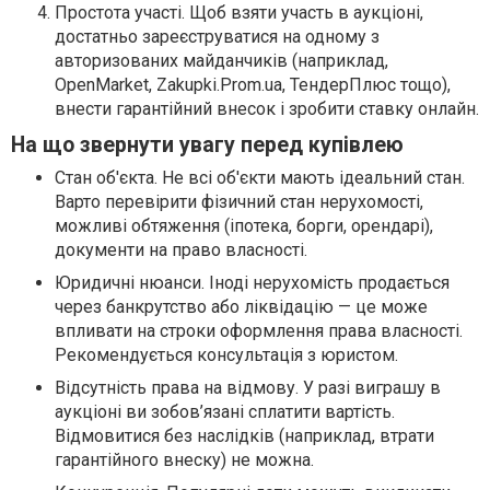
Простота участі. Щоб взяти участь в аукціоні,
достатньо зареєструватися на одному з
авторизованих майданчиків (наприклад,
OpenMarket, Zakupki.Prom.ua, ТендерПлюс тощо),
внести гарантійний внесок і зробити ставку онлайн.
На що звернути увагу перед купівлею
Стан об'єкта. Не всі об'єкти мають ідеальний стан.
Варто перевірити фізичний стан нерухомості,
можливі обтяження (іпотека, борги, орендарі),
документи на право власності.
Юридичні нюанси. Іноді нерухомість продається
через банкрутство або ліквідацію — це може
впливати на строки оформлення права власності.
Рекомендується консультація з юристом.
Відсутність права на відмову. У разі виграшу в
аукціоні ви зобов’язані сплатити вартість.
Відмовитися без наслідків (наприклад, втрати
гарантійного внеску) не можна.