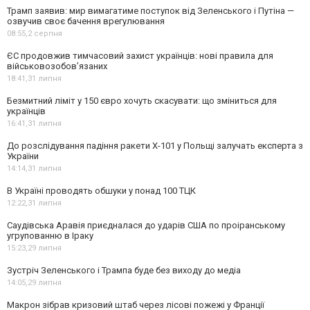
Трамп заявив: мир вимагатиме поступок від Зеленського і Путіна —
озвучив своє бачення врегулювання
08:55,
2 серпня
ЄС продовжив тимчасовий захист українців: нові правила для
військовозобов’язаних
18:41,
31 липня
Безмитний ліміт у 150 євро хочуть скасувати: що зміниться для
українців
16:41,
31 липня
До розслідування падіння ракети Х-101 у Польщі залучать експерта з
України
14:14,
31 липня
В Україні проводять обшуки у понад 100 ТЦК
12:22,
31 липня
Саудівська Аравія приєдналася до ударів США по проіранському
угрупованню в Іраку
15:23,
29 липня
Зустріч Зеленського і Трампа буде без виходу до медіа
14:05,
29 липня
Макрон зібрав кризовий штаб через лісові пожежі у Франції