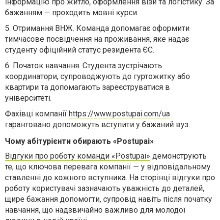
інформацію про житло, оформлення візи та логістику. За
бажанням — проходить мовні курси
.
5.
Отримання ВНЖ. Команда допомагає оформити
тимчасове посвідчення на проживання, яке надає
студенту офіційний статус резидента ЄС.
6.
Початок навчання. Студент
а
зустрічають
координатори, супроводжують до гуртожитку або
квартири
та
допомагають зареєструватися в
університеті.
Фахівці компанії
https://www.postupai.com/ua
гарантовано допоможуть вступити у бажаний вуз.
Чому абітурієнти обирають «Postupai»
Відгуки про роботу команди «Postupai»
демонструють
те,
що ключова перевага компанії — у відповідальному
ставленні до кожного вступника. На сторінці відгуки про
роботу користувачі зазначають уважність до деталей,
щире бажання допомогти, супровід навіть після початку
навчання, що надзвичайно важливо для молодої