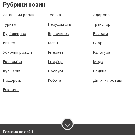
Рубрики новин
Загальний розділ
Техніка
Здоров'я
Туризм
Нерухомість
Транспорт
Будівництво
Відпочинок
Розваги
Бізнес
Меблі
Спорт
Жіночий розділ
Інтернет
Культура
Економіка
Інтер'єр
Мода
Кулінарія
Послуги
Родина
Подорожі
Робота
Дитячий розділ
Реклама
Реклама на сайті