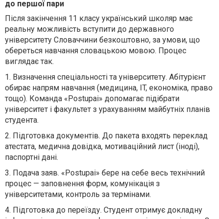
до першої пари
Після закінчення 11 класу український школяр має
реальну можливість вступити до державного
університету Словаччини безкоштовно, за умови, що
обереться навчання словацькою мовою. Процес
виглядає так
.
1.
Визначення спеціальності та університету. Абітурієнт
обирає напрям навчання (медицина, IT, економіка, право
тощо). Команда «Postupai» допомагає підібрати
університет і факультет з урахуванням майбутніх планів
студента.
2.
Підготовка документів. До пакет
а
входять переклад
атестат
а
, медична довідка, мотиваційний лист (іноді),
паспортні дані.
3.
Подача заяв. «Postupai» бере на себе весь технічний
процес — заповнення форм, комунікація з
університетами, контроль за термінами.
4.
Підготовка до переїзду. Студент отримує докладну