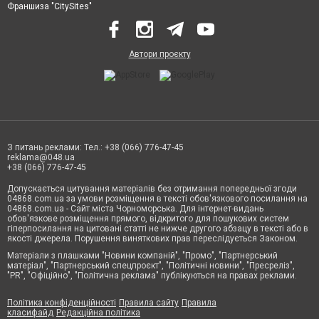
Франшиза "CitySites"
Автори проєкту
З питань реклами: Тел.: +38 (066) 776-47-45
reklama@048.ua
+38 (066) 776-47-45
Допускається цитування матеріалів без отримання попередньої згоди
04868.com.ua за умови розміщення в тексті обов'язкового посилання на
04868.com.ua - Сайт міста Чорноморська. Для інтернет-видань
обов'язкове розміщення прямого, відкритого для пошукових систем
гіперпосилання на цитовані статті не нижче другого абзацу в тексті або в
якості джерела. Порушення виняткових прав переслідується Законом.
Матеріали з плашками "Новини компаній", "Промо", "Партнерський
матеріал", "Партнерський спецпроєкт", "Політичні новини", "Пресреліз",
"PR", "Офіційно", "Політична реклама" публікуються на правах реклами.
Політика конфіденційності
Правила сайту
Правила
класифайд
Редакційна політика