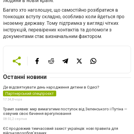
людини в новій країні.
Багато хто наголошує, що самостійно розібратися в
тонкощах вступу складно, особливо коли йдеться про
іноземну державу. Тому підтримка у вигляді чітких
інструкцій, перевірених контактів та допомоги з
документами стає визначальним фактором.
Останні новини
Де відсвяткувати день народження дитини в Одесі?
Партнерський спецпроєкт
17:34,
Вчора
Трамп заявив: мир вимагатиме поступок від Зеленського і Путіна —
озвучив своє бачення врегулювання
08:55,
2 серпня
ЄС продовжив тимчасовий захист українців: нові правила для
військовозобов’язаних