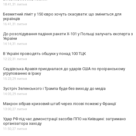
18:41,
31 липня
Безмитний ліміт у 150 євро хочуть скасувати: що зміниться для
українців
16:41,
31 липня
До розслідування падіння ракети Х-101 у Польщі залучать експерта з
України
14:14,
31 липня
В Україні проводять обшуки у понад 100 ТЦК
12:22,
31 липня
Саудівська Аравія приєдналася до ударів США по проіранському
угрупованню в Іраку
15:23,
29 липня
Зустріч Зеленського і Трампа буде без виходу до медіа
14:05,
29 липня
Макрон зібрав кризовий штаб через лісові пожежі у Франції
13:00,
27 липня
Удар РФ під час демонстрації засобів ППО на Київщині: затримано
організатора заходу
11:50,
27 липня