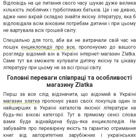
Відповідь на це питання свого часу шукає дуже велика
кількість люблячих і турботливих батьків. Це і не дивно,
адже нині вкрай складно знайти якісну літературу, яка б
відповідала всім віковим потребам дитини і при цьому
не вартувала всіх грошей світу.
Спеціально для того, аби ви не витрачали свій час на
пошук
енциклопедії про все
, пропонуємо до вашого
розгляду відомий він в Україні інтернет-магазин Zlatka.
Саме тут ви зможете купувати дитячу якісну та цікаву
літературу при цьому не за всі гроші світу.
Головні переваги співпраці та особливості
магазину Zlatka
Перш за все слід відзначити, що відомий в Україні
магазин златка
пропонує увазі своїх покупців один із
найширших в Україні каталогів якісної літератури на
будь-які вікові категорії. Тут в прямому сенсі слова
вами буде віднайдена будь-яка енциклопедія. Не
забувайте про перевірену якість та гарантію отримання
книг від авторитетних зарубіжних і українських