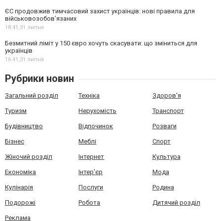
ЄС продовжив тимчасовий захист українців: нові правила для
військовозобов’язаних
18:41,
31 липня
Безмитний ліміт у 150 євро хочуть скасувати: що зміниться для
українців
16:41,
31 липня
Рубрики новин
Загальний розділ
Техніка
Здоров'я
Туризм
Нерухомість
Транспорт
Будівництво
Відпочинок
Розваги
Бізнес
Меблі
Спорт
Жіночий розділ
Інтернет
Культура
Економіка
Інтер'єр
Мода
Кулінарія
Послуги
Родина
Подорожі
Робота
Дитячий розділ
Реклама