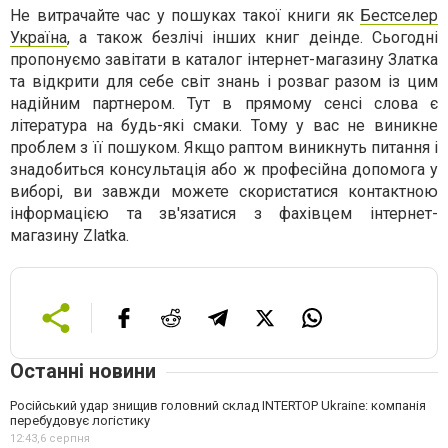
Не витрачайте час у пошуках такої книги як
Бестселер
Україна
, а також безлічі інших книг деінде. Сьогодні
пропонуємо завітати в каталог інтернет-магазину Златка
та відкрити для себе світ знань і розваг разом із цим
надійним партнером. Тут в прямому сенсі слова є
література на будь-які смаки. Тому у вас не виникне
проблем з її пошуком. Якщо раптом виникнуть питання і
знадобиться консультація або ж професійна допомога у
виборі, ви завжди можете скористатися контактною
інформацією та зв'язатися з фахівцем інтернет-
магазину Zlatka.
Останні новини
Російський удар знищив головний склад INTERTOP Ukraine: компанія
перебудовує логістику
12:43,
6 серпня