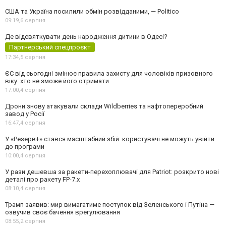
США та Україна посилили обмін розвідданими, — Politico
09:19,
6 серпня
Де відсвяткувати день народження дитини в Одесі?
Партнерський спецпроєкт
17:34,
5 серпня
ЄС від сьогодні змінює правила захисту для чоловіків призовного
віку: хто не зможе його отримати
17:00,
4 серпня
Дрони знову атакували склади Wildberries та нафтопереробний
завод у Росії
16:47,
4 серпня
У «Резерв+» стався масштабний збій: користувачі не можуть увійти
до програми
10:00,
4 серпня
У рази дешевша за ракети-перехоплювачі для Patriot: розкрито нові
деталі про ракету FP-7.x
08:10,
4 серпня
Трамп заявив: мир вимагатиме поступок від Зеленського і Путіна —
озвучив своє бачення врегулювання
08:55,
2 серпня