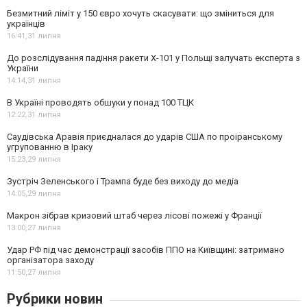
Безмитний ліміт у 150 євро хочуть скасувати: що зміниться для
українців
16:41,
31 липня
До розслідування падіння ракети Х-101 у Польщі залучать експерта з
України
14:14,
31 липня
В Україні проводять обшуки у понад 100 ТЦК
12:22,
31 липня
Саудівська Аравія приєдналася до ударів США по проіранському
угрупованню в Іраку
15:23,
29 липня
Зустріч Зеленського і Трампа буде без виходу до медіа
14:05,
29 липня
Макрон зібрав кризовий штаб через лісові пожежі у Франції
13:00,
27 липня
Удар РФ під час демонстрації засобів ППО на Київщині: затримано
організатора заходу
11:50,
27 липня
Рубрики новин