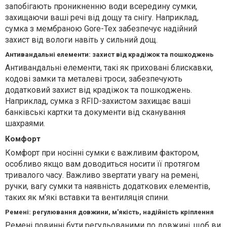
запобігають проникненню води всередину сумки,
захищаючи ваші речі від дощу та снігу. Наприклад,
сумка з мембраною Gore-Tex забезпечує надійний
захист від вологи навіть у сильний дощ.
Антивандальні елементи: захист від крадіжок та пошкоджень
Антивандальні елементи, такі як приховані блискавки,
кодові замки та металеві троси, забезпечують
додатковий захист від крадіжок та пошкоджень.
Наприклад, сумка з RFID-захистом захищає ваші
банківські картки та документи від сканування
шахраями.
Комфорт
Комфорт при носінні сумки є важливим фактором,
особливо якщо вам доводиться носити її протягом
тривалого часу. Важливо звертати увагу на ремені,
ручки, вагу сумки та наявність додаткових елементів,
таких як м'які вставки та вентиляція спини.
Ремені: регулювання довжини, м'якість, надійність кріплення
Ремені повинні бути регульованими по довжині, щоб ви