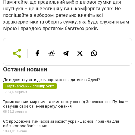
Пам'ятайте, що правильний вибір ділової сумки для
ноутбука – це інвестиція у ваш комфорт та успіх. Не
поспішайте з вибором, ретельно вивчіть всі
характеристики та оберіть сумку, яка буде служити вам
вірою і правдою протягом багатьох років.
Останні новини
Де відсвяткувати день народження дитини в Одесі?
Партнерський спецпроєкт
17:34,
5 серпня
Трамп заявив: мир вимагатиме поступок від Зеленського і Путіна —
озвучив своє бачення врегулювання
08:55,
2 серпня
ЄС продовжив тимчасовий захист українців: нові правила для
військовозобов’язаних
18:41,
31 липня