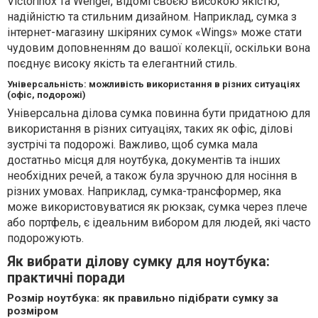
Victorinox та Wenger, відомі своєю високою якістю,
надійністю та стильним дизайном. Наприклад, сумка з
інтернет-магазину шкіряних сумок «Wings» може стати
чудовим доповненням до вашої колекції, оскільки вона
поєднує високу якість та елегантний стиль.
Універсальність: можливість використання в різних ситуаціях
(офіс, подорожі)
Універсальна ділова сумка повинна бути придатною для
використання в різних ситуаціях, таких як офіс, ділові
зустрічі та подорожі. Важливо, щоб сумка мала
достатньо місця для ноутбука, документів та інших
необхідних речей, а також була зручною для носіння в
різних умовах. Наприклад, сумка-трансформер, яка
може використовуватися як рюкзак, сумка через плече
або портфель, є ідеальним вибором для людей, які часто
подорожують.
Як вибрати ділову сумку для ноутбука:
практичні поради
Розмір ноутбука: як правильно підібрати сумку за
розміром