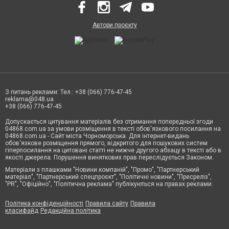
Автори проєкту
З питань реклами: Тел.: +38 (066) 776-47-45
reklama@048.ua
+38 (066) 776-47-45
Допускається цитування матеріалів без отримання попередньої згоди
04868.com.ua за умови розміщення в тексті обов'язкового посилання на
04868.com.ua - Сайт міста Чорноморська. Для інтернет-видань
обов'язкове розміщення прямого, відкритого для пошукових систем
гіперпосилання на цитовані статті не нижче другого абзацу в тексті або в
якості джерела. Порушення виняткових прав переслідується Законом.
Матеріали з плашками "Новини компаній", "Промо", "Партнерський
матеріал", "Партнерський спецпроєкт", "Політичні новини", "Пресреліз",
"PR", "Офіційно", "Політична реклама" публікуються на правах реклами.
Політика конфіденційності
Правила сайту
Правила
класифайд
Редакційна політика