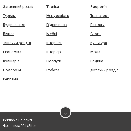
Загальний розділ
Техніка
Здоров'я
Туризм
Нерухомість
Транспорт
Будівництво
Відпочинок
Розваги
Бізнес
Меблі
Спорт
Жіночий розділ
Інтернет
Культура
Економіка
Інтер'єр
Мода
Кулінарія
Послуги
Родина
Подорожі
Робота
Дитячий розділ
Реклама
Реклама на сайті
Франшиза "CitySites"