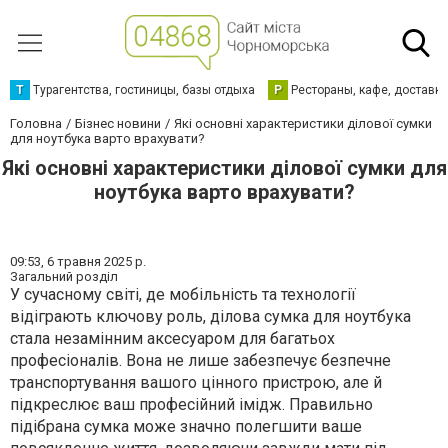
Т
Турагентства, гостиницы, базы отдыха
Р
Рестораны, кафе, доставк
Головна
Бізнес новини
Які основні характеристики ділової сумки
для ноутбука варто врахувати?
Які основні характеристики ділової сумки для
ноутбука варто врахувати?
09:53,
6 травня 2025 р.
Загальний розділ
У сучасному світі, де мобільність та технології
відіграють ключову роль, ділова сумка для ноутбука
стала незамінним аксесуаром для багатьох
професіоналів. Вона не лише забезпечує безпечне
транспортування вашого цінного пристрою, але й
підкреслює ваш професійний імідж. Правильно
підібрана сумка може значно полегшити ваше