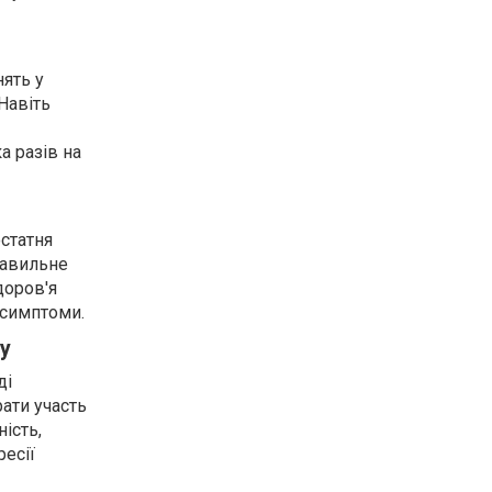
нять у
Навіть
а разів на
остатня
равильне
доров'я
 симптоми.
ку
ді
ати участь
ість,
есії