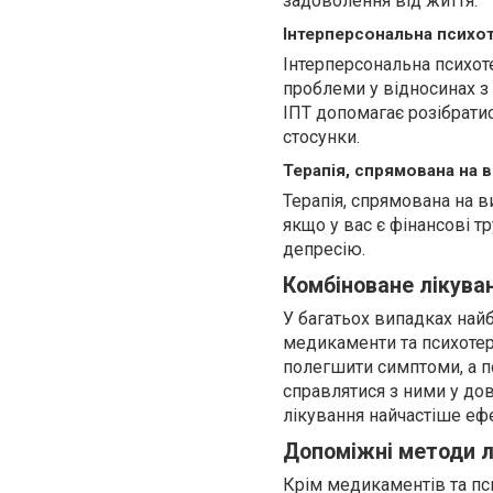
задоволення від життя.
Інтерперсональна психот
Інтерперсональна психоте
проблеми у відносинах з 
ІПТ допомагає розібратис
стосунки.
Терапія, спрямована на 
Терапія, спрямована на в
якщо у вас є фінансові т
депресію.
Комбіноване лікува
У багатьох випадках най
медикаменти та психоте
полегшити симптоми, а п
справлятися з ними у до
лікування найчастіше еф
Допоміжні методи л
Крім медикаментів та пси