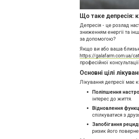
Що таке депресія: к
Депресія - це розлад нас
зниженням енергії та ін
за допомогою?
Якщо ви або ваша близька
https://galafarm.com.ua/c
професійної консультації
Основні цілі лікуван
Лікування депресії має к
Поліпшення настр
інтерес до життя.
Відновлення функц
спілкуватися з дру
Запобігання рецид
ризик його поверне