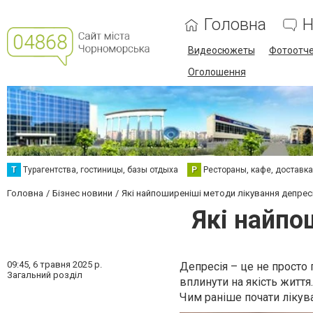
Головна
Н
Видеосюжеты
Фотоотч
Оголошення
Т
Турагентства, гостиницы, базы отдыха
Р
Рестораны, кафе, доставк
Головна
Бізнес новини
Які найпоширеніші методи лікування депресі
Які найпо
09:45,
6 травня 2025 р.
Депресія – це не просто 
Загальний розділ
вплинути на якість життя
Чим раніше почати лікува