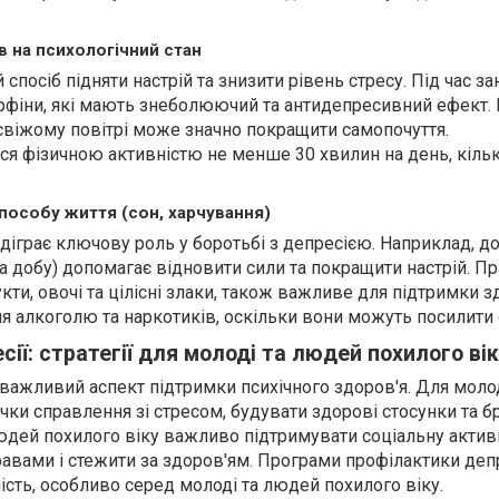
ив на психологічний стан
спосіб підняти настрій та знизити рівень стресу. Під час за
фіни, які мають знеболюючий та антидепресивний ефект. 
свіжому повітрі може значно покращити самопочуття.
я фізичною активністю не менше 30 хвилин на день, кільк
пособу життя (сон, харчування)
діграє ключову роль у боротьбі з депресією. Наприклад, д
 на добу) допомагає відновити сили та покращити настрій. П
укти, овочі та цілісні злаки, також важливе для підтримки з
я алкоголю та наркотиків, оскільки вони можуть посилити
ії: стратегії для молоді та людей похилого ві
 важливий аспект підтримки психічного здоров'я. Для моло
ки справлення зі стресом, будувати здорові стосунки та бр
людей похилого віку важливо підтримувати соціальну активн
авами і стежити за здоров'ям. Програми профілактики депр
сть, особливо серед молоді та людей похилого віку.