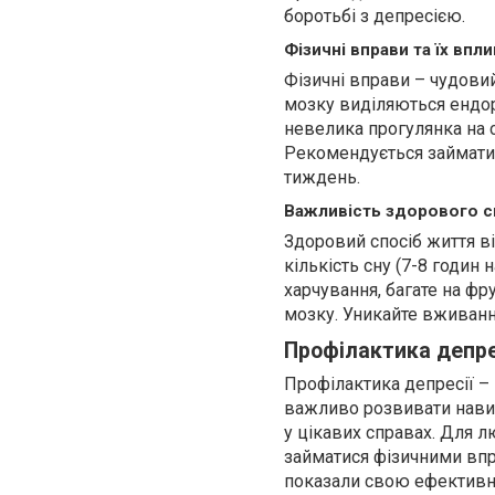
боротьбі з депресією.
Фізичні вправи та їх впл
Фізичні вправи – чудовий 
мозку виділяються ендор
невелика прогулянка на 
Рекомендується займатис
тиждень.
Важливість здорового с
Здоровий спосіб життя ві
кількість сну (7-8 годин
харчування, багате на фр
мозку. Уникайте вживанн
Профілактика депрес
Профілактика депресії –
важливо розвивати навич
у цікавих справах. Для 
займатися фізичними впр
показали свою ефективні