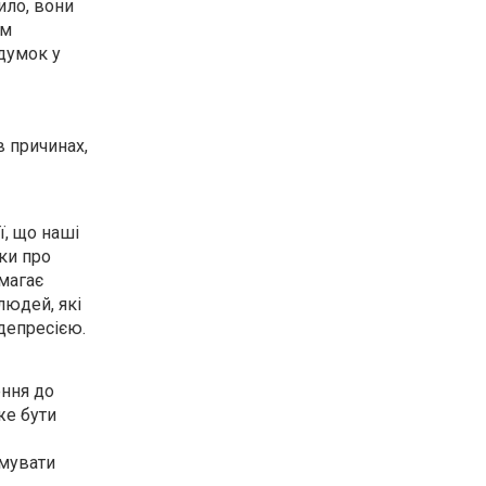
ило, вони
им
думок у
в причинах,
ї, що наші
мки про
магає
людей, які
депресією.
ення до
же бути
имувати