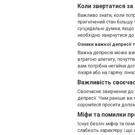
Коли звертатися з
Важливо знати, коли пот
пригнічений стан більшу 
суїцидальні думки, якщо
необхідно звернутися до 
Ознаки важкої депресії 
Важка депресія може вия
втратою апетиту, почуття
вам потрібна негайна доп
лікаря або на гарячу ліні
Важливість своєчас
Своєчасне звернення до 
депресії. Чим раніше ви 
соромтеся просити допомо
Міфи та помилки про
Існує безліч міфів та по
слабкість характеру і що