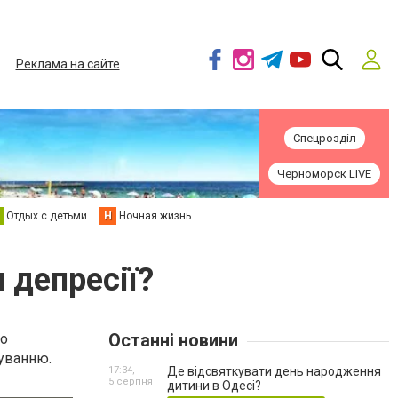
Реклама на сайте
Спецрозділ
Черноморск LIVE
Отдых с детьми
Н
Ночная жизнь
 депресії?
Останні новини
во
куванню.
17:34,
Де відсвяткувати день народження
5 серпня
дитини в Одесі?