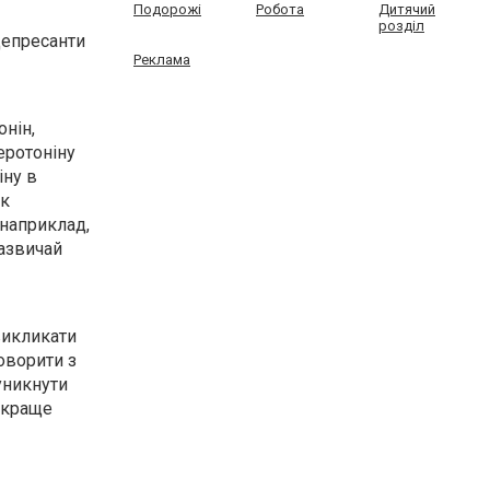
Подорожі
Робота
Дитячий
розділ
депресанти
Реклама
онін,
еротоніну
іну в
як
 наприклад,
зазвичай
викликати
оворити з
уникнути
 краще