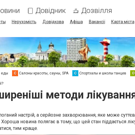
овини
Довідник
Дозвілля
еты
Нерухомість
Довідкова
Афіша
Вакансії
Карта міста
а еды
С
Салоны красоты, сауны, SPA
С
Спортзалы и школы танцев
О
ї?
ширеніші методи лікування
поганий настрій, а серйозне захворювання, яке може суттє
. Хороша новина полягає в тому, що цей стан піддається лі
тися, тим краще.