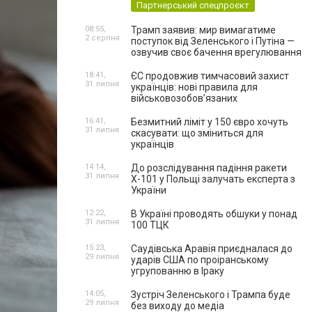
Партнерський спецпроєкт
08:55,
Трамп заявив: мир вимагатиме
2 серпня
поступок від Зеленського і Путіна —
озвучив своє бачення врегулювання
18:41,
ЄС продовжив тимчасовий захист
31 липня
українців: нові правила для
військовозобов’язаних
16:41,
Безмитний ліміт у 150 євро хочуть
31 липня
скасувати: що зміниться для
українців
14:14,
До розслідування падіння ракети
31 липня
Х-101 у Польщі залучать експерта з
України
12:22,
В Україні проводять обшуки у понад
31 липня
100 ТЦК
15:23,
Саудівська Аравія приєдналася до
29 липня
ударів США по проіранському
угрупованню в Іраку
14:05,
Зустріч Зеленського і Трампа буде
29 липня
без виходу до медіа