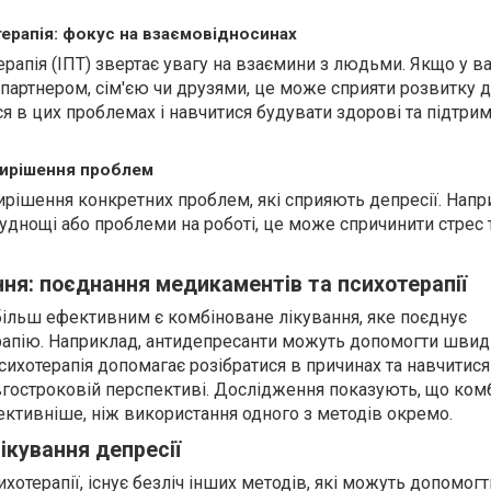
ерапія: фокус на взаємовідносинах
рапія (ІПТ) звертає увагу на взаємини з людьми. Якщо у ва
партнером, сім'єю чи друзями, це може сприяти розвитку д
я в цих проблемах і навчитися будувати здорові та підтри
вирішення проблем
ирішення конкретних проблем, які сприяють депресії. Напр
руднощі або проблеми на роботі, це може спричинити стрес 
ння: поєднання медикаментів та психотерапії
більш ефективним є комбіноване лікування, яке поєднує
рапію. Наприклад, антидепресанти можуть допомогти шви
сихотерапія допомагає розібратися в причинах та навчитися
вгостроковій перспективі. Дослідження показують, що ком
ективніше, ніж використання одного з методів окремо.
ікування депресії
хотерапії, існує безліч інших методів, які можуть допомогт