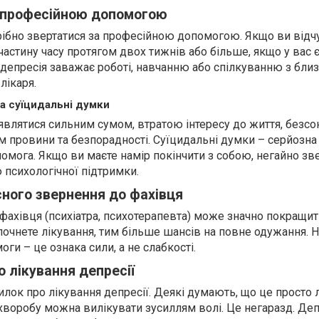
а професійною допомогою
рібно звертатися за професійною допомогою. Якщо ви відч
частину часу протягом двох тижнів або більше, якщо у вас 
 депресія заважає роботі, навчанню або спілкуванню з бли
лікаря.
та суїцидальні думки
влятися сильним сумом, втратою інтересу до життя, безсо
м провини та безпорадності. Суїцидальні думки – серйозна
омога. Якщо ви маєте намір покінчити з собою, негайно зв
ю психологічної підтримки.
ного звернення до фахівця
фахівця (психіатра, психотерапевта) може значно покращит
почнете лікування, тим більше шансів на повне одужання. 
ги – це ознака сили, а не слабкості.
 лікування депресії
милок про лікування депресії. Деякі думають, що це просто 
 хворобу можна вилікувати зусиллям волі. Це негаразд. Деп