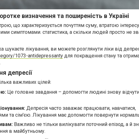
оротке визначення та поширеність в Україні
трою, що характеризується почуттям суму, втратою інтересу
шими симптомами. статистика, а скільки людей просто не з
 шукаєте лікування, ви можете розглянути ліки від депрес
ategory/1073-antidepressanty
для покращення стану та отрим
.
ня депресії
ілька важливих цілей:
ою:
Це головне завдання – допомогти людині знову відчути 
іонування:
Депресія часто заважає працювати, навчатися,
зями та сім'єю. Лікування має допомогти повернути нормал
ивам:
Важливо не тільки вилікувати поточний епізод, а й з
ння в майбутньому.