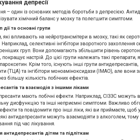
ування депресії
я – один із основних методів боротьби з депресією. Анти
ізувати хімічний баланс у мозку та полегшити симптоми.
 дії та основні групи
, які впливають на нейротрансмітери в мозку, такі як серот
 Наприклад, селективні інгібітори зворотного захоплення с
иреніших груп. Вони допомагають збільшити рівень серотон
 покращує настрій. До цієї групи належать такі препарати, 
 пароксетин. Крім того, існують інші групи антидепресантів,
ти (ТЦА) та інгібітори моноаміноксидази (ІМАО), але вони 
з більшу кількість побічних ефектів.
есантів та взаємодія з іншими ліками
депресанти мають побічні ефекти. Наприклад, СІЗЗС можуть 
альну дисфункцію та інші неприємні симптоми. Важливо обг
ефекти та повідомити про інші ліки, які ви приймаєте, щоб 
які антидепресанти можуть взаємодіяти з алкоголем, тому
ання під час лікування.
 антидепресантів дітям та підліткам