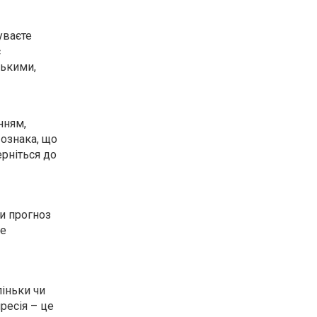
уваєте
є
зькими,
нням,
 ознака, що
ерніться до
и прогноз
Не
ліньки чи
ресія – це