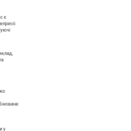
с є
епресії.
муючі
иклад,
та
дко
біноване
и у