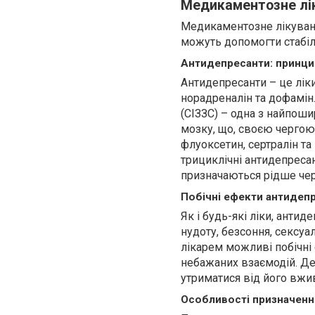
Медикаментозне лік
Медикаментозне лікуванн
можуть допомогти стабіл
Антидепресанти: принцип
Антидепресанти – це ліки
норадреналін та дофамін.
(СІЗЗС) – одна з найпош
мозку, що, своєю чергою,
флуоксетин, сертралін та
трициклічні антидепресан
призначаються рідше чере
Побічні ефекти антидепр
Як і будь-які ліки, анти
нудоту, безсоння, сексу
лікарем можливі побічні 
небажаних взаємодій. Де
утриматися від його вжив
Особливості призначення