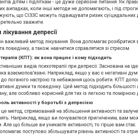
тів дітям і підліткам - це дуже серйозне питання. Як прав
их випадках, коли інші методи не допомагають, і під строг
жують, що СІЗЗС можуть підвищувати ризик суїцидальних 
о ретельно зважити.
 лікування депресії
ин важливий метод лікування. Вона допомагає розібратися 
та поведінку, а також навчитися справлятися зі стресом.
терапія (КПТ): як вона працює і кому підходить
тивніших видів психотерапії при депресії. Заснована на іде
нка взаємопов'язані. Наприклад, якщо у вас є негативні ду
 до поганого настрою та небажання щось робити. КПТ допо
гативні думки та поведінку. Цей метод підходить більшості 
ану, але особливо корисний для тих із легкою та помірною 
роль активності у боротьбі з депресією
 це метод, спрямований на збільшення активності та залуч
нять. Наприклад, якщо ви почуваєтеся пригніченим, вам мо
. Але що більше ви уникаєте активності, то гірше вам стає.
опомагає поступово збільшувати рівень активності та отр