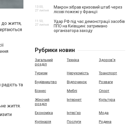
13:00,
Макрон зібрав кризовий штаб через
27 липня
лісові пожежі у Франції
11:50,
Удар РФ під час демонстрації засобів
 до життя,
27 липня
ППО на Київщині: затримано
вертаються
організатора заходу
ії
Рубрики новин
ання
Загальний
Техніка
Здоров'я
розділ
Туризм
Нерухомість
Транспорт
Будівництво
Відпочинок
Розваги
радість та
Бізнес
Меблі
Спорт
Жіночий
Інтернет
Культура
розділ
ьне життя.
Економіка
Інтер'єр
Мода
низити
Кулінарія
Послуги
Родина