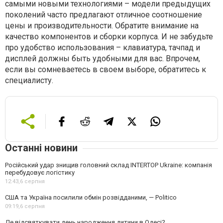
самыми новыми технологиями – модели предыдущих
поколений часто предлагают отличное соотношение
цены и производительности. Обратите внимание на
качество компонентов и сборки корпуса. И не забудьте
про удобство использования – клавиатура, тачпад и
дисплей должны быть удобными для вас. Впрочем,
если вы сомневаетесь в своем выборе, обратитесь к
специалисту.
Останні новини
Російський удар знищив головний склад INTERTOP Ukraine: компанія
перебудовує логістику
12:43,
6 серпня
США та Україна посилили обмін розвідданими, — Politico
09:19,
6 серпня
Де відсвяткувати день народження дитини в Одесі?