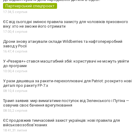
Партнерський спецпроєкт
17:34,
5 серпня
ЄС від сьогодні змінює правила захисту для чоловіків призовного
віку: хто не зможе його отримати
17:00,
4 серпня
Дрони знову атакували склади Wildberries та нафтопереробний
завод у Росії
16:47,
4 серпня
У «Резерв+» стався масштабний збій: користувачі не можуть увійти
до програми
10:00,
4 серпня
У рази дешевша за ракети-перехоплювачі для Patriot: розкрито нові
деталі про ракету FP-7.x
08:10,
4 серпня
Трамп заявив: мир вимагатиме поступок від Зеленського і Путіна —
озвучив своє бачення врегулювання
08:55,
2 серпня
ЄС продовжив тимчасовий захист українців: нові правила для
військовозобов’язаних
18:41,
31 липня