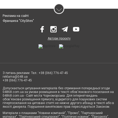
Реклама на сайті
Франшиза "CitySites"
Автори проєкту
З питань реклами: Тел.: +38 (066) 776-47-45
reklama@048.ua
+38 (066) 776-47-45
Допускається цитування матеріалів без отримання попередньої згоди
04868.com.ua за умови розміщення в тексті обов'язкового посилання на
04868.com.ua - Сайт міста Чорноморська. Для інтернет-видань
обов'язкове розміщення прямого, відкритого для пошукових систем
гіперпосилання на цитовані статті не нижче другого абзацу в тексті або в
якості джерела. Порушення виняткових прав переслідується Законом.
Матеріали з плашками "Новини компаній", "Промо", "Партнерський
матеріал", "Партнерський спецпроєкт", "Політичні новини", "Пресреліз",