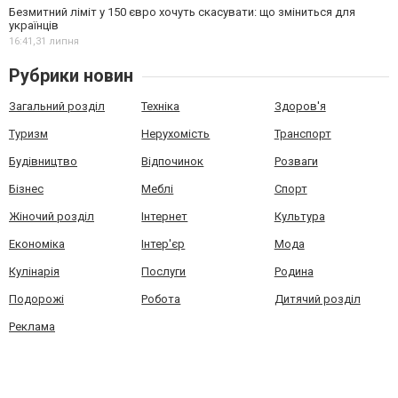
Безмитний ліміт у 150 євро хочуть скасувати: що зміниться для
українців
16:41,
31 липня
Рубрики новин
Загальний розділ
Техніка
Здоров'я
Туризм
Нерухомість
Транспорт
Будівництво
Відпочинок
Розваги
Бізнес
Меблі
Спорт
Жіночий розділ
Інтернет
Культура
Економіка
Інтер'єр
Мода
Кулінарія
Послуги
Родина
Подорожі
Робота
Дитячий розділ
Реклама