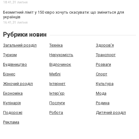
18:41,
31 липня
Безмитний ліміт у 150 євро хочуть скасувати: що зміниться для
українців
16:41,
31 липня
Рубрики новин
Загальний розділ
Техніка
Здоров'я
Туризм
Нерухомість
Транспорт
Будівництво
Відпочинок
Розваги
Бізнес
Меблі
Спорт
Жіночий розділ
Інтернет
Культура
Економіка
Інтер'єр
Мода
Кулінарія
Послуги
Родина
Подорожі
Робота
Дитячий розділ
Реклама