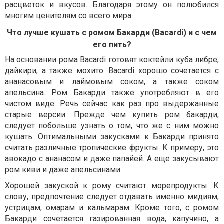
расцветок и вкусов. Благодаря этому он полюбился
многим ценителям со всего мира.
Что лучше кушать с ромом Бакарди (Bacardi) и с чем
его пить?
На основании рома Bacardi готовят коктейли куба либре,
дайкири, а также мохито. Bacardi хорошо сочетается с
ананасовым и лаймовым соком, а также соком
апельсина. Ром Бакарди также употребляют в его
чистом виде. Речь сейчас как раз про выдержанные
старые версии. Прежде чем
купить ром бакарди
,
следует побольше узнать о том, что же с ним можно
кушать. Оптимальными закусками к Бакарди принято
считать различные тропические фрукты. К примеру, это
авокадо с ананасом и даже папайей. А еще закусывают
ром киви и даже апельсинами.
Хорошей закуской к рому считают морепродукты. К
слову, предпочтение следует отдавать именно мидиям,
устрицам, омарам и кальмарам. Кроме того, с ромом
Бакарди сочетается газированная вода, капучино, а