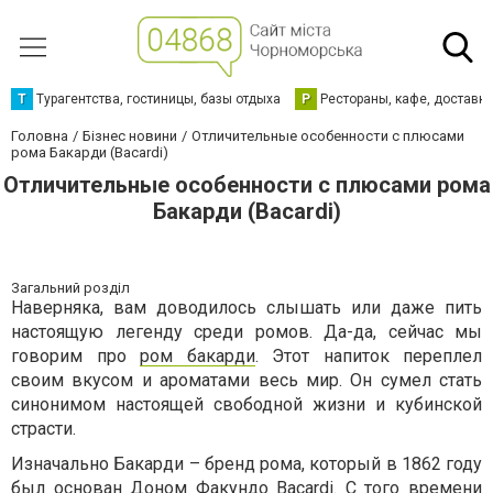
Т
Турагентства, гостиницы, базы отдыха
Р
Рестораны, кафе, доставк
Головна
Бізнес новини
Отличительные особенности с плюсами
рома Бакарди (Bacardi)
Отличительные особенности с плюсами рома
Бакарди (Bacardi)
Загальний розділ
Наверняка, вам доводилось слышать или даже пить
настоящую легенду среди ромов. Да-да, сейчас мы
говорим про
ром бакарди
. Этот напиток переплел
своим вкусом и ароматами весь мир. Он сумел стать
синонимом настоящей свободной жизни и кубинской
страсти.
Изначально Бакарди – бренд рома, который в 1862 году
был основан Доном Факундо Bacardi. С того времени