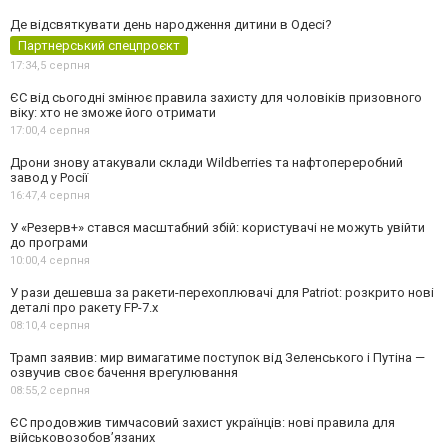
Де відсвяткувати день народження дитини в Одесі?
Партнерський спецпроєкт
17:34,
5 серпня
ЄС від сьогодні змінює правила захисту для чоловіків призовного
віку: хто не зможе його отримати
17:00,
4 серпня
Дрони знову атакували склади Wildberries та нафтопереробний
завод у Росії
16:47,
4 серпня
У «Резерв+» стався масштабний збій: користувачі не можуть увійти
до програми
10:00,
4 серпня
У рази дешевша за ракети-перехоплювачі для Patriot: розкрито нові
деталі про ракету FP-7.x
08:10,
4 серпня
Трамп заявив: мир вимагатиме поступок від Зеленського і Путіна —
озвучив своє бачення врегулювання
08:55,
2 серпня
ЄС продовжив тимчасовий захист українців: нові правила для
військовозобов’язаних