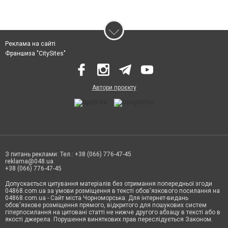
Реклама на сайті
Франшиза "CitySites"
Автори проєкту
З питань реклами: Тел.: +38 (066) 776-47-45
reklama@048.ua
+38 (066) 776-47-45
Допускається цитування матеріалів без отримання попередньої згоди
04868.com.ua за умови розміщення в тексті обов'язкового посилання на
04868.com.ua - Сайт міста Чорноморська. Для інтернет-видань
обов'язкове розміщення прямого, відкритого для пошукових систем
гіперпосилання на цитовані статті не нижче другого абзацу в тексті або в
якості джерела. Порушення виняткових прав переслідується Законом.