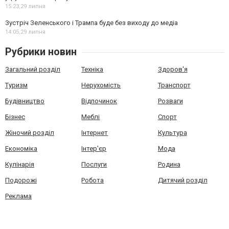
15:23,
29 липня
Зустріч Зеленського і Трампа буде без виходу до медіа
14:05,
29 липня
Рубрики новин
Загальний розділ
Техніка
Здоров'я
Туризм
Нерухомість
Транспорт
Будівництво
Відпочинок
Розваги
Бізнес
Меблі
Спорт
Жіночий розділ
Інтернет
Культура
Економіка
Інтер'єр
Мода
Кулінарія
Послуги
Родина
Подорожі
Робота
Дитячий розділ
Реклама