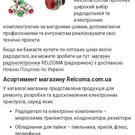
Relcoma.com.ua пропонує
широкий вибір
радіодеталей та
електронних
комплектуючих за вигідними цінами, допомагаючи
професіоналам та ентузіастам реалізовувати свої
технічні проєкти.
Якщо ви бажаєте купити по оптових цінах якісні
радіодеталі, ви можете зробити це тут:
магазин
радіоелктроніки
RELCOMA (радіоринок) з доставкою
Новою Поштою по Україні.
Асортимент магазину Relcoma.com.ua
У каталозі магазину представлена продукція для
ремонту, розробки та вдосконалення електронних
пристроїв, серед яких:
Радіодеталі та електронні компоненти –
мікросхеми, транзистори, конденсатори, резистори.
Обладнання для пайки – паяльники, припій, флюс,
термофени.