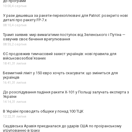
до програми
10:00,
4 серпня
У рази дешевша за ракети-перехоплювачі для Patriot: розкрито нові
деталі про ракету FP-7.x
08:10,
4 серпня
Трамп заявив: мир вимагатиме поступок від Зеленського і Путіна —
озвучив своє бачення врегулювання
08:55,
2 серпня
ЄС продовжив тимчасовий захист українців: нові правила для
військовозобов’язаних
18:41,
31 липня
Безмитний ліміт у 150 євро хочуть скасувати: що зміниться для
українців
16:41,
31 липня
До розслідування падіння ракети Х-101 у Польщі залучать експерта з
України
14:14,
31 липня
В Україні проводять обшуки у понад 100 ТЦК
12:22,
31 липня
Саудівська Аравія приєдналася до ударів США по проіранському
угрупованню в Іраку