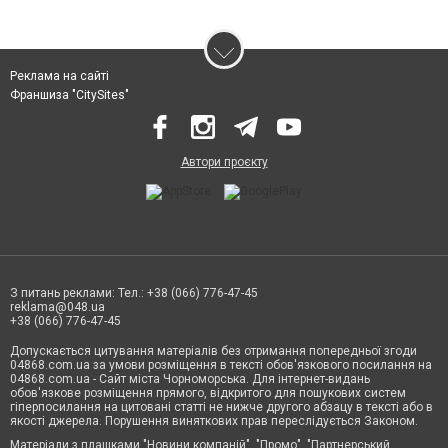
Реклама на сайті
Франшиза "CitySites"
Автори проєкту
З питань реклами: Тел.: +38 (066) 776-47-45
reklama@048.ua
+38 (066) 776-47-45
Допускається цитування матеріалів без отримання попередньої згоди
04868.com.ua за умови розміщення в тексті обов'язкового посилання на
04868.com.ua - Сайт міста Чорноморська. Для інтернет-видань
обов'язкове розміщення прямого, відкритого для пошукових систем
гіперпосилання на цитовані статті не нижче другого абзацу в тексті або в
якості джерела. Порушення виняткових прав переслідується Законом.
Матеріали з плашками "Новини компаній", "Промо", "Партнерський