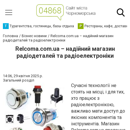
Т
Турагентства, гостиницы, базы отдыха
Р
Рестораны, кафе, доставк
Головна
Бізнес новини
Relcoma.com.ua – надійний магазин
радіодеталей та радіоелектроніки
Relcoma.com.ua – надійний магазин
радіодеталей та радіоелектроніки
14:06,
29 квітня 2025 р.
Загальний розділ
Сучасні технології не
стоять на місці, і для тих,
хто працює з
радіоелектронікою,
важливо мати доступ до
якісних компонентів та
інструментів. Магазин