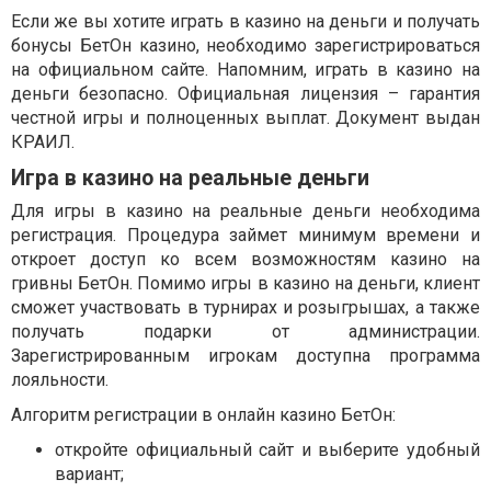
Если же вы хотите играть в казино на деньги и получать
бонусы БетОн казино, необходимо зарегистрироваться
на официальном сайте. Напомним, играть в казино на
деньги безопасно. Официальная лицензия – гарантия
честной игры и полноценных выплат. Документ выдан
КРАИЛ.
Игра в казино на реальные деньги
Для игры в казино на реальные деньги необходима
регистрация. Процедура займет минимум времени и
откроет доступ ко всем возможностям казино на
гривны БетОн. Помимо игры в казино на деньги, клиент
сможет участвовать в турнирах и розыгрышах, а также
получать подарки от администрации.
Зарегистрированным игрокам доступна программа
лояльности.
Алгоритм регистрации в онлайн казино БетОн:
откройте официальный сайт и выберите удобный
вариант;