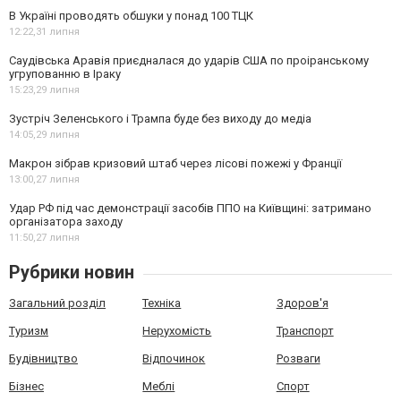
В Україні проводять обшуки у понад 100 ТЦК
12:22,
31 липня
Саудівська Аравія приєдналася до ударів США по проіранському
угрупованню в Іраку
15:23,
29 липня
Зустріч Зеленського і Трампа буде без виходу до медіа
14:05,
29 липня
Макрон зібрав кризовий штаб через лісові пожежі у Франції
13:00,
27 липня
Удар РФ під час демонстрації засобів ППО на Київщині: затримано
організатора заходу
11:50,
27 липня
Рубрики новин
Загальний розділ
Техніка
Здоров'я
Туризм
Нерухомість
Транспорт
Будівництво
Відпочинок
Розваги
Бізнес
Меблі
Спорт