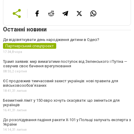
Останні новини
Де відсвяткувати день народження дитини в Одесі?
Партнерський спецпроєкт
17:34,
Вчора
Трамп заявив: мир вимагатиме поступок від Зеленського і Путіна —
озвучив своє бачення врегулювання
08:55,
2 серпня
ЄС продовжив тимчасовий захист українців: нові правила для
військовозобов’язаних
18:41,
31 липня
Безмитний ліміт у 150 євро хочуть скасувати: що зміниться для
українців
16:41,
31 липня
До розслідування падіння ракети Х-101 у Польщі залучать експерта з
України
14:14,
31 липня