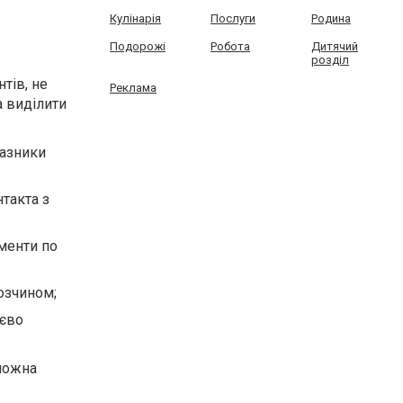
Кулінарія
Послуги
Родина
Подорожі
Робота
Дитячий
розділ
тів, не
Реклама
а виділити
казники
такта з
менти по
озчином;
тєво
 можна