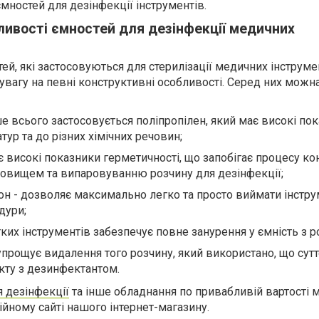
ємностей для дезінфекції інструментів.
ливості ємностей для дезінфекції медичних
ей, які застосовуються для стерилізації медичних інструмен
вагу на певні конструктивні особливості. Серед них можн
ше всього застосовується поліпропілен, який має високі по
тур та до різних хімічних речовин;
 високі показники герметичності, що запобігає процесу кон
овищем та випаровуванню розчину для дезінфекції;
н - дозволяє максимально легко та просто виймати інстру
дури;
ких інструментів забезпечує повне занурення у ємність з р
упрощує видалення того розчину, який використано, що сут
кту з дезинфектантом.
я дезінфекції
та інше обладнання по привабливій вартості
ційному сайті нашого інтернет-магазину.