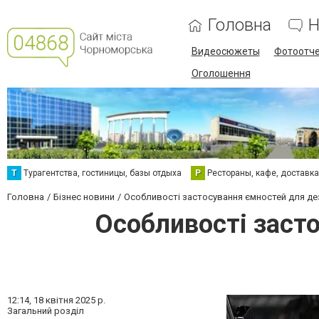
Головна
Н
Видеосюжеты
Фотоотч
Оголошення
Т
Турагентства, гостиницы, базы отдыха
Р
Рестораны, кафе, доставк
Головна
Бізнес новини
Особливості застосування ємностей для дез
Особливості заст
12:14,
18 квітня 2025 р.
Загальний розділ