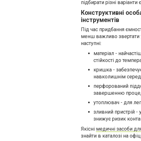
підбирати різні варіанти 
Конструктивні особ
інструментів
Під час придбання ємност
менш важливо звертати у
наступні:
матеріал - найчасті
стійкості до темпера
кришка - забезпечує
навколишнім серед
перфорований піддо
завершенню проце
утоплювач - для лег
зливний пристрій - 
знижує ризик конта
Якісні
медичні засоби дл
знайти в каталозі на офі