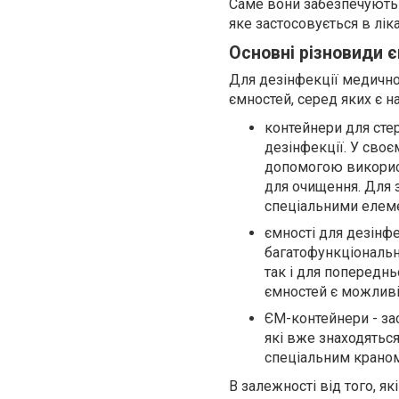
Саме вони забезпечують 
яке застосовується в лік
Основні різновиди 
Для дезінфекції медично
ємностей, серед яких є на
контейнери для сте
дезінфекції. У своє
допомогою використ
для очищення. Для 
спеціальними елеме
ємності для дезінфе
багатофункціональні
так і для попередн
ємностей є можливіс
ЄМ-контейнери - за
які вже знаходятьс
спеціальним краном,
В залежності від того, я