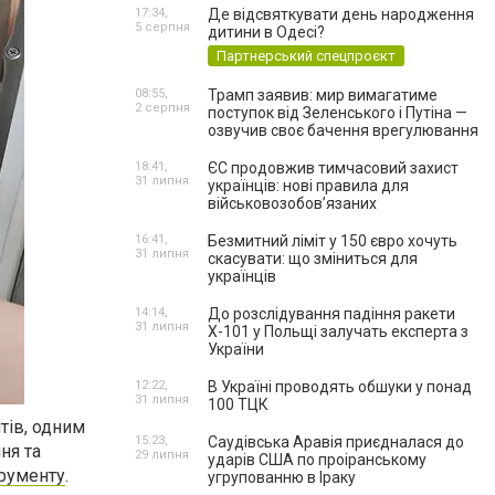
17:34,
Де відсвяткувати день народження
5 серпня
дитини в Одесі?
Партнерський спецпроєкт
08:55,
Трамп заявив: мир вимагатиме
2 серпня
поступок від Зеленського і Путіна —
озвучив своє бачення врегулювання
18:41,
ЄС продовжив тимчасовий захист
31 липня
українців: нові правила для
військовозобов’язаних
16:41,
Безмитний ліміт у 150 євро хочуть
31 липня
скасувати: що зміниться для
українців
14:14,
До розслідування падіння ракети
31 липня
Х-101 у Польщі залучать експерта з
України
12:22,
В Україні проводять обшуки у понад
31 липня
100 ТЦК
тів, одним
15:23,
Саудівська Аравія приєдналася до
ня та
29 липня
ударів США по проіранському
трументу
.
угрупованню в Іраку