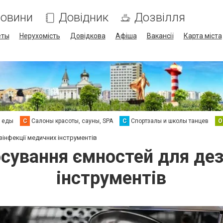
овини
Довідник
Дозвілля
еты
Нерухомість
Довідкова
Афіша
Вакансії
Карта міста
а еды
С
Салоны красоты, сауны, SPA
С
Спортзалы и школы танцев
О
інфекції медичних інструментів
осування ємностей для дез
інструментів