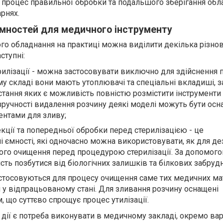
процес правильної обробки та подальшого зберігання обл
арнях.
ємностей для медичного інструменту
го обладнання на практиці можна виділити декілька різно
ступні:
рилізації - можна застосовувати виключно для здійснення 
му складі вони мають утоплювачі та спеціальні вкладиші, з
ання яких є можливість повністю розмістити інструменти 
зручності видалення розчину деякі моделі можуть бути осн
нтами для зливу;
кції та попередньої обробки перед стерилізацією - це
 ємності, які одночасно можна використовувати, як для дез
ього очищення перед процедурою стерилізації. За допомог
ть позбутися від біологічних залишків та білкових забруд
стосовуються для процесу очищення саме тих медичних мат
я у відпрацьованому стані. Для зливання розчину оснащені
 що суттєво спрощує процес утилізації.
кі дії є потреба виконувати в медичному закладі, окремо ва