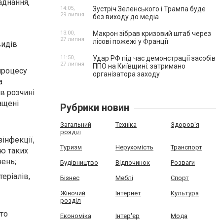
аднання,
14:05,
Зустріч Зеленського і Трампа буде
29 липня
без виходу до медіа
13:00,
Макрон зібрав кризовий штаб через
27 липня
лісові пожежі у Франції
видів
11:50,
Удар РФ під час демонстрації засобів
27 липня
ППО на Київщині: затримано
процесу
організатора заходу
а
в розчині
ащені
Рубрики новин
Загальний
Техніка
Здоров'я
розділ
інфекції,
Туризм
Нерухомість
Транспорт
ою таких
нень;
Будівництво
Відпочинок
Розваги
еріалів,
Бізнес
Меблі
Спорт
Жіночий
Інтернет
Культура
розділ
рто
Економіка
Інтер'єр
Мода