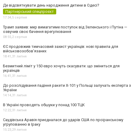
Де відсвяткувати день народження дитини в Одесі?
Партнерський спецпроєкт
17:34,
5 серпня
Трамп заявив: мир вимагатиме поступок від Зеленського і Путіна —
озвучив своє бачення врегулювання
08:55,
2 серпня
ЄС продовжив тимчасовий захист українців: нові правила для
військовозобов’язаних
18:41,
31 липня
Безмитний ліміт у 150 євро хочуть скасувати: що зміниться для
українців
16:41,
31 липня
До розслідування падіння ракети Х-101 у Польщі залучать експерта з
України
14:14,
31 липня
В Україні проводять обшуки у понад 100 ТЦК
12:22,
31 липня
Саудівська Аравія приєдналася до ударів США по проіранському
угрупованню в Іраку
15:23,
29 липня