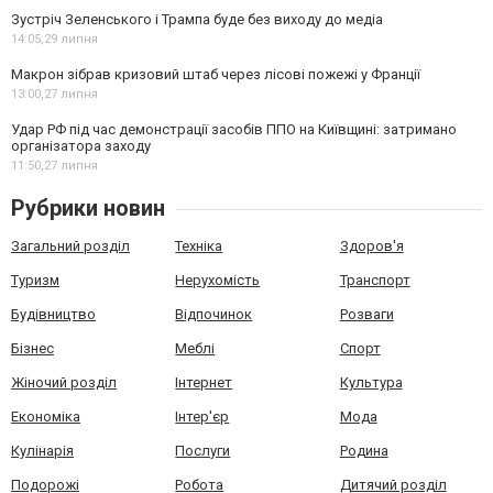
Зустріч Зеленського і Трампа буде без виходу до медіа
14:05,
29 липня
Макрон зібрав кризовий штаб через лісові пожежі у Франції
13:00,
27 липня
Удар РФ під час демонстрації засобів ППО на Київщині: затримано
організатора заходу
11:50,
27 липня
Рубрики новин
Загальний розділ
Техніка
Здоров'я
Туризм
Нерухомість
Транспорт
Будівництво
Відпочинок
Розваги
Бізнес
Меблі
Спорт
Жіночий розділ
Інтернет
Культура
Економіка
Інтер'єр
Мода
Кулінарія
Послуги
Родина
Подорожі
Робота
Дитячий розділ