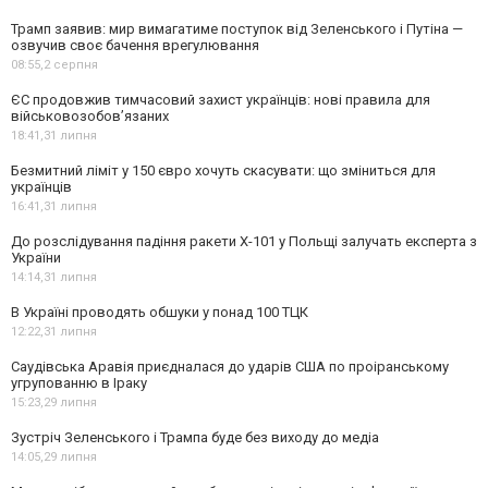
Трамп заявив: мир вимагатиме поступок від Зеленського і Путіна —
озвучив своє бачення врегулювання
08:55,
2 серпня
ЄС продовжив тимчасовий захист українців: нові правила для
військовозобов’язаних
18:41,
31 липня
Безмитний ліміт у 150 євро хочуть скасувати: що зміниться для
українців
16:41,
31 липня
До розслідування падіння ракети Х-101 у Польщі залучать експерта з
України
14:14,
31 липня
В Україні проводять обшуки у понад 100 ТЦК
12:22,
31 липня
Саудівська Аравія приєдналася до ударів США по проіранському
угрупованню в Іраку
15:23,
29 липня
Зустріч Зеленського і Трампа буде без виходу до медіа
14:05,
29 липня