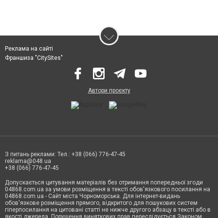
Реклама на сайті
Франшиза "CitySites"
Автори проєкту
З питань реклами: Тел.: +38 (066) 776-47-45
reklama@048.ua
+38 (066) 776-47-45
Допускається цитування матеріалів без отримання попередньої згоди
04868.com.ua за умови розміщення в тексті обов'язкового посилання на
04868.com.ua - Сайт міста Чорноморська. Для інтернет-видань
обов'язкове розміщення прямого, відкритого для пошукових систем
гіперпосилання на цитовані статті не нижче другого абзацу в тексті або в
якості джерела. Порушення виняткових прав переслідується Законом.