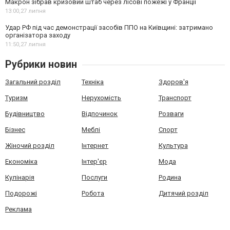
Макрон зібрав кризовий штаб через лісові пожежі у Франції
13:00,
27 липня
Удар РФ під час демонстрації засобів ППО на Київщині: затримано
організатора заходу
11:50,
27 липня
Рубрики новин
Загальний розділ
Техніка
Здоров'я
Туризм
Нерухомість
Транспорт
Будівництво
Відпочинок
Розваги
Бізнес
Меблі
Спорт
Жіночий розділ
Інтернет
Культура
Економіка
Інтер'єр
Мода
Кулінарія
Послуги
Родина
Подорожі
Робота
Дитячий розділ
Реклама