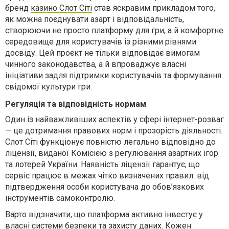
бренд
казино Слот Сіті
став яскравим прикладом того,
як можна поєднувати азарт і відповідальність,
створюючи не просто платформу для гри, а й комфортне
середовище для користувачів із різними рівнями
досвіду. Цей проєкт не тільки відповідає вимогам
чинного законодавства, а й впроваджує власні
ініціативи задля підтримки користувачів та формування
свідомої культури гри.
Регуляція та відповідність нормам
Один із найважливіших аспектів у сфері інтернет-розваг
— це дотримання правових норм і прозорість діяльності.
Слот Сіті функціонує повністю легально відповідно до
ліцензії, виданої Комісією з регулювання азартних ігор
та лотерей України. Наявність ліцензії гарантує, що
сервіс працює в межах чітко визначених правил: від
підтвердження особи користувача до обов’язкових
інструментів самоконтролю.
Варто відзначити, що платформа активно інвестує у
власні системи безпеки та захисту даних. Кожен