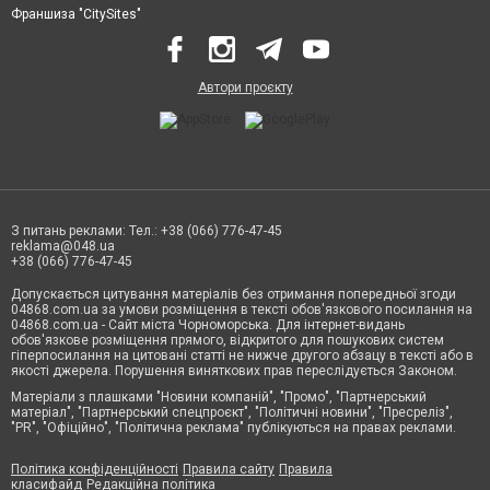
Франшиза "CitySites"
Автори проєкту
З питань реклами: Тел.: +38 (066) 776-47-45
reklama@048.ua
+38 (066) 776-47-45
Допускається цитування матеріалів без отримання попередньої згоди
04868.com.ua за умови розміщення в тексті обов'язкового посилання на
04868.com.ua - Сайт міста Чорноморська. Для інтернет-видань
обов'язкове розміщення прямого, відкритого для пошукових систем
гіперпосилання на цитовані статті не нижче другого абзацу в тексті або в
якості джерела. Порушення виняткових прав переслідується Законом.
Матеріали з плашками "Новини компаній", "Промо", "Партнерський
матеріал", "Партнерський спецпроєкт", "Політичні новини", "Пресреліз",
"PR", "Офіційно", "Політична реклама" публікуються на правах реклами.
Політика конфіденційності
Правила сайту
Правила
класифайд
Редакційна політика