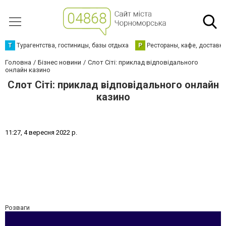
Т
Турагентства, гостиницы, базы отдыха
Р
Рестораны, кафе, доставк
Головна
Бізнес новини
Слот Сіті: приклад відповідального
онлайн казино
Слот Сіті: приклад відповідального онлайн
казино
1
1
:
2
7
,
4
в
е
р
е
с
н
я
2
0
2
2
р
.
Розваги