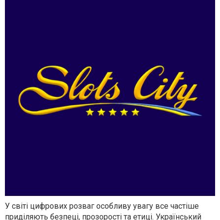
У світі цифрових розваг особливу увагу все частіше
приділяють безпеці, прозорості та етиці. Український