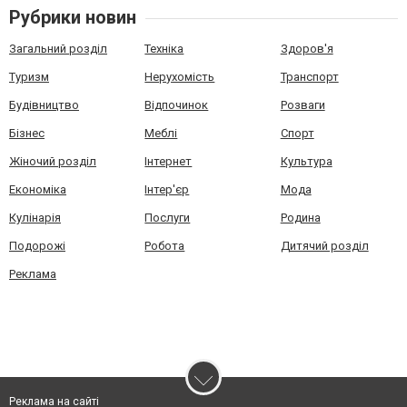
Рубрики новин
Загальний розділ
Техніка
Здоров'я
Туризм
Нерухомість
Транспорт
Будівництво
Відпочинок
Розваги
Бізнес
Меблі
Спорт
Жіночий розділ
Інтернет
Культура
Економіка
Інтер'єр
Мода
Кулінарія
Послуги
Родина
Подорожі
Робота
Дитячий розділ
Реклама
Реклама на сайті