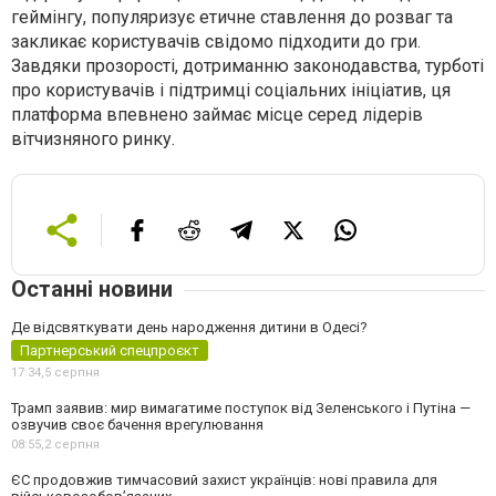
геймінгу, популяризує етичне ставлення до розваг та
закликає користувачів свідомо підходити до гри.
Завдяки прозорості, дотриманню законодавства, турботі
про користувачів і підтримці соціальних ініціатив, ця
платформа впевнено займає місце серед лідерів
вітчизняного ринку.
Останні новини
Де відсвяткувати день народження дитини в Одесі?
Партнерський спецпроєкт
17:34,
5 серпня
Трамп заявив: мир вимагатиме поступок від Зеленського і Путіна —
озвучив своє бачення врегулювання
08:55,
2 серпня
ЄС продовжив тимчасовий захист українців: нові правила для