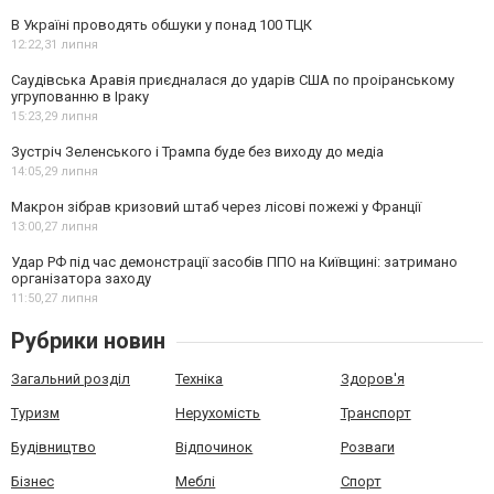
В Україні проводять обшуки у понад 100 ТЦК
12:22,
31 липня
Саудівська Аравія приєдналася до ударів США по проіранському
угрупованню в Іраку
15:23,
29 липня
Зустріч Зеленського і Трампа буде без виходу до медіа
14:05,
29 липня
Макрон зібрав кризовий штаб через лісові пожежі у Франції
13:00,
27 липня
Удар РФ під час демонстрації засобів ППО на Київщині: затримано
організатора заходу
11:50,
27 липня
Рубрики новин
Загальний розділ
Техніка
Здоров'я
Туризм
Нерухомість
Транспорт
Будівництво
Відпочинок
Розваги
Бізнес
Меблі
Спорт