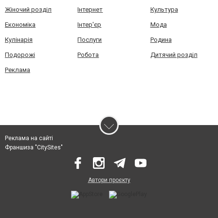
Жіночий розділ
Інтернет
Культура
Економіка
Інтер'єр
Мода
Кулінарія
Послуги
Родина
Подорожі
Робота
Дитячий розділ
Реклама
Реклама на сайті
Франшиза "CitySites"
Автори проєкту