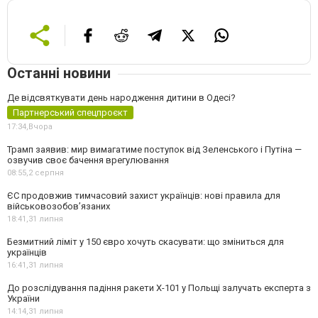
Останні новини
Де відсвяткувати день народження дитини в Одесі?
Партнерський спецпроєкт
17:34,
Вчора
Трамп заявив: мир вимагатиме поступок від Зеленського і Путіна —
озвучив своє бачення врегулювання
08:55,
2 серпня
ЄС продовжив тимчасовий захист українців: нові правила для
військовозобов’язаних
18:41,
31 липня
Безмитний ліміт у 150 євро хочуть скасувати: що зміниться для
українців
16:41,
31 липня
До розслідування падіння ракети Х-101 у Польщі залучать експерта з
України
14:14,
31 липня