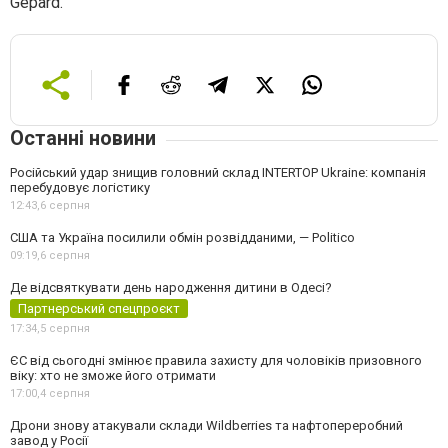
Gepard.
Останні новини
Російський удар знищив головний склад INTERTOP Ukraine: компанія
перебудовує логістику
12:43,
6 серпня
США та Україна посилили обмін розвідданими, — Politico
09:19,
6 серпня
Де відсвяткувати день народження дитини в Одесі?
Партнерський спецпроєкт
17:34,
5 серпня
ЄС від сьогодні змінює правила захисту для чоловіків призовного
віку: хто не зможе його отримати
17:00,
4 серпня
Дрони знову атакували склади Wildberries та нафтопереробний
завод у Росії