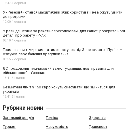
16:47,
4 серпня
У «Резерв+» стався масштабний збій: користувачі не можуть увійти
до програми
10:00,
4 серпня
У рази дешевша за ракети-перехоплювачі для Patriot: розкрито нові
деталі про ракету FP-7.x
08:10,
4 серпня
Трамп заявив: мир вимагатиме поступок від Зеленського і Путіна —
озвучив своє бачення врегулювання
08:55,
2 серпня
ЄС продовжив тимчасовий захист українців: нові правила для
військовозобов’язаних
18:41,
31 липня
Безмитний ліміт у 150 євро хочуть скасувати: що зміниться для
українців
16:41,
31 липня
Рубрики новин
Загальний розділ
Техніка
Здоров'я
Туризм
Нерухомість
Транспорт