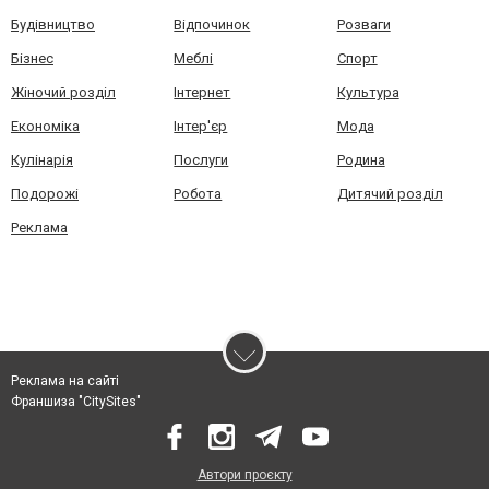
Будівництво
Відпочинок
Розваги
Бізнес
Меблі
Спорт
Жіночий розділ
Інтернет
Культура
Економіка
Інтер'єр
Мода
Кулінарія
Послуги
Родина
Подорожі
Робота
Дитячий розділ
Реклама
Реклама на сайті
Франшиза "CitySites"
Автори проєкту