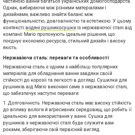
частиною ванни багатьох українських домогосподарств.
Однак, вибираючи між різними матеріалами і
дизайнами, важливо знайти баланс між
функціональністю, довговічністю та естетикою. У цьому
контексті
водяні рушникосушки
із нержавіючої сталі від
компанії Mario пропонують ідеальне рішення, що
поєднує економію ресурсів, стильний дизайн і високу
якість.
Нержавіюча сталь: переваги та особливості
Нержавіюча сталь є одним з найбільш популярних
матеріалів для обладнання ванни завдяки своїй
стійкості до корозії та легкості в догляді. Сушилки для
рушників від Mario виконані саме з нержавіючої сталі,
що забезпечує наступні переваги:
1.
Долговічність. Нержавіюча сталь має високу стійкість
до впливу вологи й агресивних середовищ, що робить її
ідеальною для використання у ванні. Сушка для
рушників з нержавіючої сталі буде служити вам
роками, зберігаючи свій первісний вигляд.