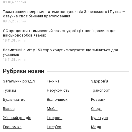
08:10,
4 серпня
Трамп заявив: мир вимагатиме поступок від Зеленського і Путіна —
озвучив своє бачення врегулювання
08:55,
2 серпня
ЄС продовжив тимчасовий захист українців: нові правила для
військовозобов’язаних
18:41,
31 липня
Безмитний ліміт у 150 євро хочуть скасувати: що зміниться для
українців
16:41,
31 липня
Рубрики новин
Загальний розділ
Техніка
Здоров'я
Туризм
Нерухомість
Транспорт
Будівництво
Відпочинок
Розваги
Бізнес
Меблі
Спорт
Жіночий розділ
Інтернет
Культура
Економіка
Інтер'єр
Мода