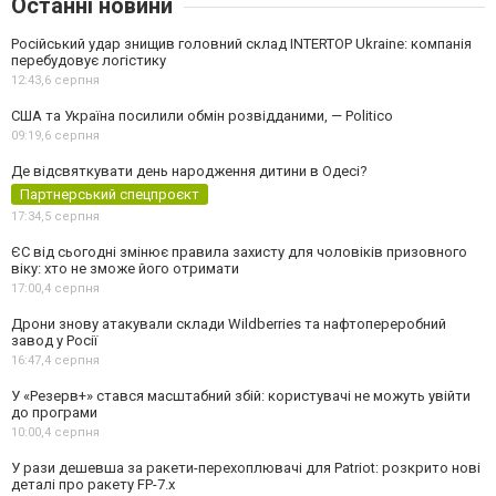
Останні новини
Російський удар знищив головний склад INTERTOP Ukraine: компанія
перебудовує логістику
12:43,
6 серпня
США та Україна посилили обмін розвідданими, — Politico
09:19,
6 серпня
Де відсвяткувати день народження дитини в Одесі?
Партнерський спецпроєкт
17:34,
5 серпня
ЄС від сьогодні змінює правила захисту для чоловіків призовного
віку: хто не зможе його отримати
17:00,
4 серпня
Дрони знову атакували склади Wildberries та нафтопереробний
завод у Росії
16:47,
4 серпня
У «Резерв+» стався масштабний збій: користувачі не можуть увійти
до програми
10:00,
4 серпня
У рази дешевша за ракети-перехоплювачі для Patriot: розкрито нові
деталі про ракету FP-7.x