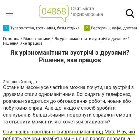
Т
Турагентства, гостиницы, базы отдыха
Р
Рестораны, кафе, доставк
Головна
Бізнес новини
Як урізноманітнити зустрічі з друзями?
Рішення, яке працює
Як урізноманітнити зустрічі з друзями?
Рішення, яке працює
Загальний розділ
Останнім часом усе частіше можна почути, що зустрічі з
друзями стали одноманітними. Всі сидять у телефонах,
розмови зводяться до обговорення роботи, новин або
побутових справ. Але що, якщо є спосіб зробити
спілкування більш живим, повернути справжні емоції
та створити моменти, які хочеться згадувати?
Оригінальні настільні ігри для компанії від Mate Play, які
роблять вечори незабутніми
– це не просто розвага, а