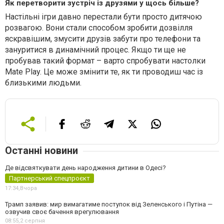
Як перетворити зустріч із друзями у щось більше?
Настільні ігри давно перестали бути просто дитячою
розвагою. Вони стали способом зробити дозвілля
яскравішим, змусити друзів забути про телефони та
зануритися в динамічний процес. Якщо ти ще не
пробував такий формат – варто спробувати настолки
Mate Play. Це може змінити те, як ти проводиш час із
близькими людьми.
Останні новини
Де відсвяткувати день народження дитини в Одесі?
Партнерський спецпроєкт
17:34,
Вчора
Трамп заявив: мир вимагатиме поступок від Зеленського і Путіна —
озвучив своє бачення врегулювання
08:55,
2 серпня