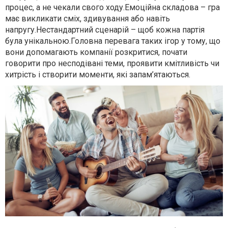
процес, а не чекали свого ходу.Емоційна складова – гра
має викликати сміх, здивування або навіть
напругу.Нестандартний сценарій – щоб кожна партія
була унікальною.Головна перевага таких ігор у тому, що
вони допомагають компанії розкритися, почати
говорити про несподівані теми, проявити кмітливість чи
хитрість і створити моменти, які запам’ятаються.