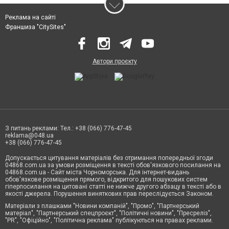
Реклама на сайті
Франшиза "CitySites"
Автори проєкту
З питань реклами: Тел.: +38 (066) 776-47-45
reklama@048.ua
+38 (066) 776-47-45
Допускається цитування матеріалів без отримання попередньої згоди
04868.com.ua за умови розміщення в тексті обов'язкового посилання на
04868.com.ua - Сайт міста Чорноморська. Для інтернет-видань
обов'язкове розміщення прямого, відкритого для пошукових систем
гіперпосилання на цитовані статті не нижче другого абзацу в тексті або в
якості джерела. Порушення виняткових прав переслідується Законом.
Матеріали з плашками "Новини компаній", "Промо", "Партнерський
матеріал", "Партнерський спецпроєкт", "Політичні новини", "Пресреліз",
"PR", "Офіційно", "Політична реклама" публікуються на правах реклами.