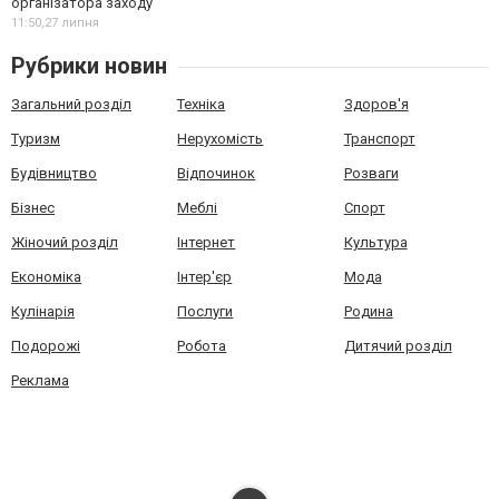
організатора заходу
11:50,
27 липня
Рубрики новин
Загальний розділ
Техніка
Здоров'я
Туризм
Нерухомість
Транспорт
Будівництво
Відпочинок
Розваги
Бізнес
Меблі
Спорт
Жіночий розділ
Інтернет
Культура
Економіка
Інтер'єр
Мода
Кулінарія
Послуги
Родина
Подорожі
Робота
Дитячий розділ
Реклама