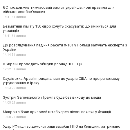
ЄС продовжив тимчасовий захист українців: нові правила для
військовозобов’язаних
18:41,
31 липня
Безмитний ліміт у 150 євро хочуть скасувати: що зміниться для
українців
16:41,
31 липня
До розслідування падіння ракети Х-101 у Польщі залучать експерта з
України
14:14,
31 липня
В Україні проводять обшуки у понад 100 ТЦК
12:22,
31 липня
Саудівська Аравія приєдналася до ударів США по проіранському
угрупованню в Іраку
15:23,
29 липня
Зустріч Зеленського і Трампа буде без виходу до медіа
14:05,
29 липня
Макрон зібрав кризовий штаб через лісові пожежі у Франції
13:00,
27 липня
Удар РФ під час демонстрації засобів ППО на Київщині: затримано