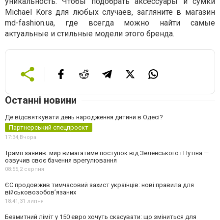
уникальность. Чтобы подобрать аксессуары и сумки
Michael Kors для любых случаев, загляните в магазин
md-fashion.ua, где всегда можно найти самые
актуальные и стильные модели этого бренда.
Останні новини
Де відсвяткувати день народження дитини в Одесі?
Партнерський спецпроєкт
17:34,
Вчора
Трамп заявив: мир вимагатиме поступок від Зеленського і Путіна —
озвучив своє бачення врегулювання
08:55,
2 серпня
ЄС продовжив тимчасовий захист українців: нові правила для
військовозобов’язаних
18:41,
31 липня
Безмитний ліміт у 150 євро хочуть скасувати: що зміниться для