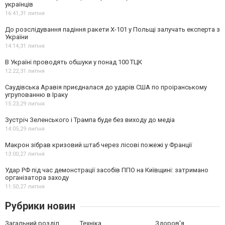
українців
16:41,
31 липня
До розслідування падіння ракети Х-101 у Польщі залучать експерта з
України
14:14,
31 липня
В Україні проводять обшуки у понад 100 ТЦК
12:22,
31 липня
Саудівська Аравія приєдналася до ударів США по проіранському
угрупованню в Іраку
15:23,
29 липня
Зустріч Зеленського і Трампа буде без виходу до медіа
14:05,
29 липня
Макрон зібрав кризовий штаб через лісові пожежі у Франції
13:00,
27 липня
Удар РФ під час демонстрації засобів ППО на Київщині: затримано
організатора заходу
11:50,
27 липня
Рубрики новин
Загальний розділ
Техніка
Здоров'я