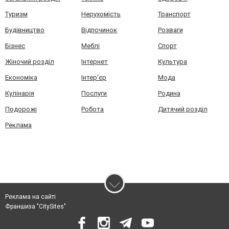
Туризм
Нерухомість
Транспорт
Будівництво
Відпочинок
Розваги
Бізнес
Меблі
Спорт
Жіночий розділ
Інтернет
Культура
Економіка
Інтер'єр
Мода
Кулінарія
Послуги
Родина
Подорожі
Робота
Дитячий розділ
Реклама
Реклама на сайті
Франшиза "CitySites"