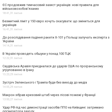
ЄС продовжив тимчасовий захист українців: нові правила для
військовозобов’язаних
18:41,
31 липня
Безмитний ліміт у 150 євро хочуть скасувати: що зміниться для
українців
16:41,
31 липня
До розслідування падіння ракети Х-101 у Польщі залучать експерта з
України
14:14,
31 липня
В Україні проводять обшуки у понад 100 ТЦК
12:22,
31 липня
Саудівська Аравія приєдналася до ударів США по проіранському
угрупованню в Іраку
15:23,
29 липня
Зустріч Зеленського і Трампа буде без виходу до медіа
14:05,
29 липня
Макрон зібрав кризовий штаб через лісові пожежі у Франції
13:00,
27 липня
Удар РФ під час демонстрації засобів ППО на Київщині: затримано
організатора заходу