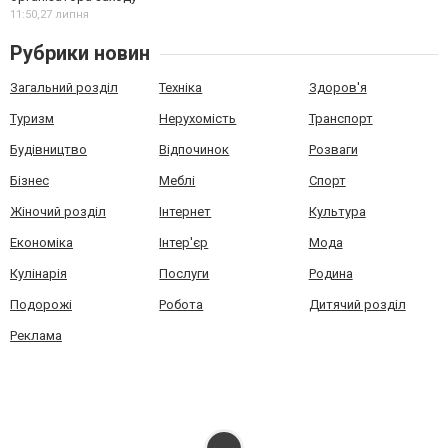
11:50,
27 липня
Рубрики новин
Загальний розділ
Техніка
Здоров'я
Туризм
Нерухомість
Транспорт
Будівництво
Відпочинок
Розваги
Бізнес
Меблі
Спорт
Жіночий розділ
Інтернет
Культура
Економіка
Інтер'єр
Мода
Кулінарія
Послуги
Родина
Подорожі
Робота
Дитячий розділ
Реклама