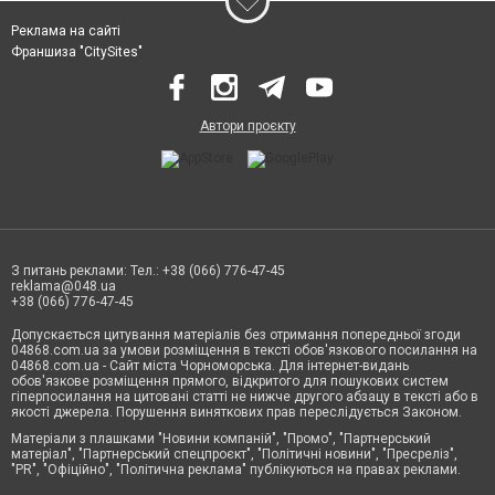
Реклама на сайті
Франшиза "CitySites"
Автори проєкту
З питань реклами: Тел.: +38 (066) 776-47-45
reklama@048.ua
+38 (066) 776-47-45
Допускається цитування матеріалів без отримання попередньої згоди
04868.com.ua за умови розміщення в тексті обов'язкового посилання на
04868.com.ua - Сайт міста Чорноморська. Для інтернет-видань
обов'язкове розміщення прямого, відкритого для пошукових систем
гіперпосилання на цитовані статті не нижче другого абзацу в тексті або в
якості джерела. Порушення виняткових прав переслідується Законом.
Матеріали з плашками "Новини компаній", "Промо", "Партнерський
матеріал", "Партнерський спецпроєкт", "Політичні новини", "Пресреліз",
"PR", "Офіційно", "Політична реклама" публікуються на правах реклами.