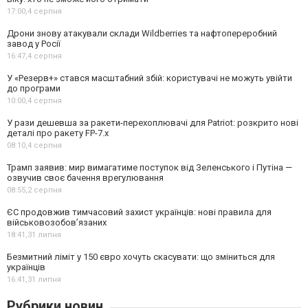
17:00,
4 серпня
Дрони знову атакували склади Wildberries та нафтопереробний
завод у Росії
16:47,
4 серпня
У «Резерв+» стався масштабний збій: користувачі не можуть увійти
до програми
10:00,
4 серпня
У рази дешевша за ракети-перехоплювачі для Patriot: розкрито нові
деталі про ракету FP-7.x
08:10,
4 серпня
Трамп заявив: мир вимагатиме поступок від Зеленського і Путіна —
озвучив своє бачення врегулювання
08:55,
2 серпня
ЄС продовжив тимчасовий захист українців: нові правила для
військовозобов’язаних
18:41,
31 липня
Безмитний ліміт у 150 євро хочуть скасувати: що зміниться для
українців
16:41,
31 липня
Рубрики новин