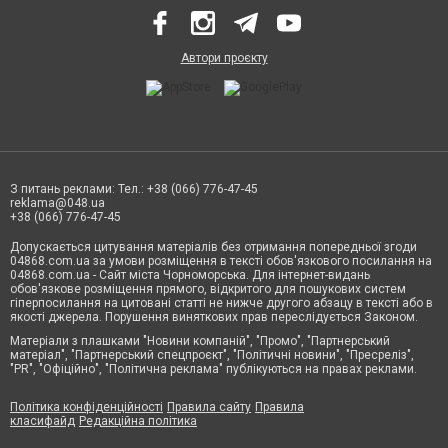
Автори проєкту
З питань реклами: Тел.: +38 (066) 776-47-45
reklama@048.ua
+38 (066) 776-47-45
Допускається цитування матеріалів без отримання попередньої згоди
04868.com.ua за умови розміщення в тексті обов'язкового посилання на
04868.com.ua - Сайт міста Чорноморська. Для інтернет-видань
обов'язкове розміщення прямого, відкритого для пошукових систем
гіперпосилання на цитовані статті не нижче другого абзацу в тексті або в
якості джерела. Порушення виняткових прав переслідується Законом.
Матеріали з плашками "Новини компаній", "Промо", "Партнерський
матеріал", "Партнерський спецпроєкт", "Політичні новини", "Пресреліз",
"PR", "Офіційно", "Політична реклама" публікуються на правах реклами.
Політика конфіденційності
Правила сайту
Правила
класифайд
Редакційна політика