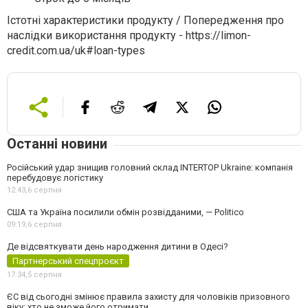
Істотні характеристики продукту / Попередження про
наслідки використання продукту - https://limon-
credit.com.ua/uk#loan-types
Останні новини
Російський удар знищив головний склад INTERTOP Ukraine: компанія
перебудовує логістику
12:43,
6 серпня
США та Україна посилили обмін розвідданими, — Politico
09:19,
6 серпня
Де відсвяткувати день народження дитини в Одесі?
Партнерський спецпроєкт
17:34,
5 серпня
ЄС від сьогодні змінює правила захисту для чоловіків призовного
віку: хто не зможе його отримати