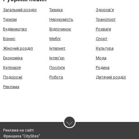
Загальний розділ
Техніка
Здоров'я
Туризм
Нерухомість
Транспорт
Будівництво
Відпочинок
Розваги
Бізнес
Меблі
Спорт
Жіночий розділ
Інтернет
Культура
Економіка
Інтер'єр
Мода
Кулінарія
Послуги
Родина
Подорожі
Робота
Дитячий розділ
Реклама
Реклама на сайті
Франшиза "CitySites"