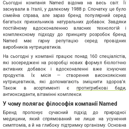
Сьогодні компанія Named відома на весь світ. Її
заснували в Італії, у далекому 1988 р. Спочатку це було
сімейна справа, але зараз бренд популярний серед
багатьох прихильників натуральних добавок. Завдяки
постійному вдосконаленню власних технологій і
комплексному підходу до принципу розробок бренд
Named має гарну репутацію серед провідних
виробників нутрицевтиків.
На сьогодні у компанії працює понад 160 спеціалістів,
які зосереджені на розробці нових формул біологічно
активних добавок і вдосконаленні вже існуючих
продуктів. Їх місія — створення високоякісних
нутрицевтиків, які допомагають зміцнити здоров’я.
Також в асортименті є
протигрибкові бади
,
антиоксиданти, вітамінні комплекси.
У чому полягає філософія компанії Named
Бренд пропонує сучасний підхід до природної
медицини, який спрямований не лише на усунення
симптомів, а й на глибоку підтримку організму. Основна