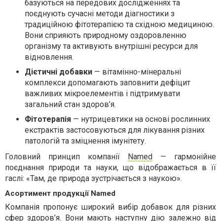
базуються на передових дослідженнях та
поєднують сучасні методи діагностики з
традиційною фітотерапією та східною медициною.
Вони сприяють природному оздоровленню
організму та активують внутрішні ресурси для
відновлення.
Дієтичні добавки
— вітамінно-мінеральні
комплекси допомагають заповнити дефіцит
важливих мікроелементів і підтримувати
загальний стан здоров’я.
Фітотерапія
— нутрицевтики на основі рослинних
екстрактів застосовуються для лікування різних
патологій та зміцнення імунітету.
Головний принцип компанії
Named
— гармонійне
поєднання природи та науки, що відображається в її
гаслі: «Там, де природа зустрічається з наукою».
Асортимент продукції Named
Компанія пропонує широкий вибір добавок для різних
сфер здоров’я. Вони мають наступну дію залежно від