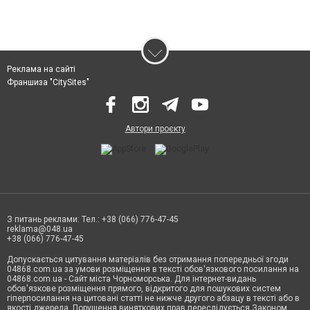
Реклама на сайті
Франшиза "CitySites"
Автори проєкту
З питань реклами: Тел.: +38 (066) 776-47-45
reklama@048.ua
+38 (066) 776-47-45
Допускається цитування матеріалів без отримання попередньої згоди
04868.com.ua за умови розміщення в тексті обов'язкового посилання на
04868.com.ua - Сайт міста Чорноморська. Для інтернет-видань
обов'язкове розміщення прямого, відкритого для пошукових систем
гіперпосилання на цитовані статті не нижче другого абзацу в тексті або в
якості джерела. Порушення виняткових прав переслідується Законом.