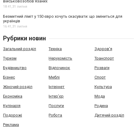
військовозобов’язаних
18:41,
31 липня
Безмитний ліміт у 150 євро хочуть скасувати: що зміниться для
українців
16:41,
31 липня
Рубрики новин
Загальний розділ
Техніка
Здоров'я
Туризм
Нерухомість
Транспорт
Будівництво
Відпочинок
Розваги
Бізнес
Меблі
Спорт
Жіночий розділ
Інтернет
Культура
Економіка
Інтер'єр
Мода
Кулінарія
Послуги
Родина
Подорожі
Робота
Дитячий розділ
Реклама