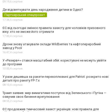
09:19,
6 серпня
Де відсвяткувати день народження дитини в Одесі?
Партнерський спецпроєкт
17:34,
5 серпня
ЄС від сьогодні змінює правила захисту для чоловіків призовного
віку: хто не зможе його отримати
17:00,
4 серпня
Дрони знову атакували склади Wildberries та нафтопереробний
завод у Росії
16:47,
4 серпня
У «Резерв+» стався масштабний збій: користувачі не можуть увійти
до програми
10:00,
4 серпня
У рази дешевша за ракети-перехоплювачі для Patriot: розкрито нові
деталі про ракету FP-7.x
08:10,
4 серпня
Трамп заявив: мир вимагатиме поступок від Зеленського і Путіна —
озвучив своє бачення врегулювання
08:55,
2 серпня
ЄС продовжив тимчасовий захист українців: нові правила для