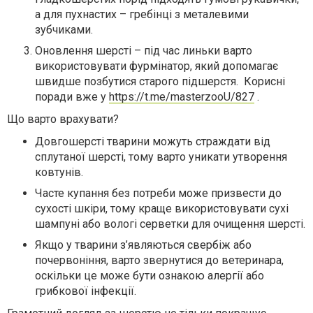
а для пухнастих – гребінці з металевими
зубчиками.
Оновлення шерсті – під час линьки варто
використовувати фурмінатор, який допомагає
швидше позбутися старого підшерстя. Корисні
поради вже у
https://t.me/masterzooU/827
.
Що варто врахувати?
Довгошерсті тварини можуть страждати від
сплутаної шерсті, тому варто уникати утворення
ковтунів.
Часте купання без потреби може призвести до
сухості шкіри, тому краще використовувати сухі
шампуні або вологі серветки для очищення шерсті.
Якщо у тварини з’являються свербіж або
почервоніння, варто звернутися до ветеринара,
оскільки це може бути ознакою алергії або
грибкової інфекції.