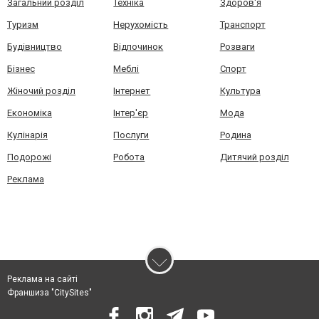
Загальний розділ
Техніка
Здоров'я
Туризм
Нерухомість
Транспорт
Будівництво
Відпочинок
Розваги
Бізнес
Меблі
Спорт
Жіночий розділ
Інтернет
Культура
Економіка
Інтер'єр
Мода
Кулінарія
Послуги
Родина
Подорожі
Робота
Дитячий розділ
Реклама
Реклама на сайті
Франшиза "CitySites"