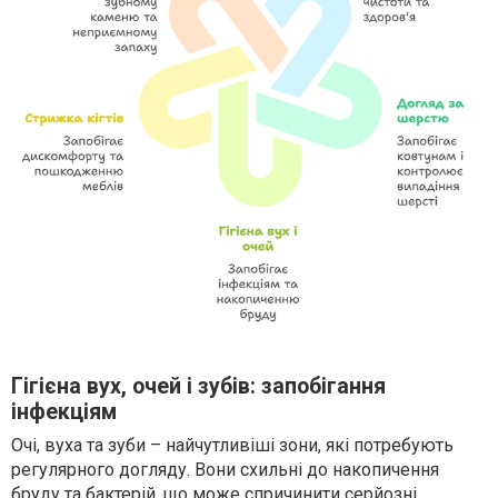
Гігієна вух, очей і зубів: запобігання
інфекціям
Очі, вуха та зуби – найчутливіші зони, які потребують
регулярного догляду. Вони схильні до накопичення
бруду та бактерій, що може спричинити серйозні