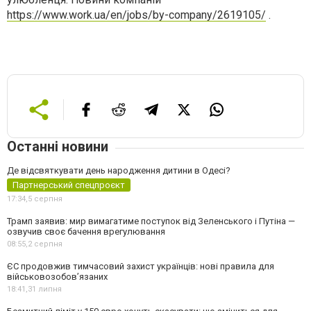
https://www.work.ua/en/jobs/by-company/2619105/
.
Останні новини
Де відсвяткувати день народження дитини в Одесі?
Партнерський спецпроєкт
17:34,
5 серпня
Трамп заявив: мир вимагатиме поступок від Зеленського і Путіна —
озвучив своє бачення врегулювання
08:55,
2 серпня
ЄС продовжив тимчасовий захист українців: нові правила для
військовозобов’язаних
18:41,
31 липня