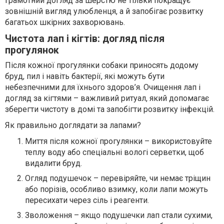
Грамотний догляд за шерстю не тільки покращує
зовнішній вигляд улюбленця, а й запобігає розвитку
багатьох шкірних захворювань.
Чистота лап і кігтів: догляд після
прогулянок
Після кожної прогулянки собаки приносять додому
бруд, пил і навіть бактерії, які можуть бути
небезпечними для їхнього здоров’я. Очищення лап і
догляд за кігтями – важливий ритуал, який допомагає
зберегти чистоту в домі та запобігти розвитку інфекцій.
Як правильно доглядати за лапами?
Миття після кожної прогулянки – використовуйте
теплу воду або спеціальні вологі серветки, щоб
видалити бруд.
Огляд подушечок – перевіряйте, чи немає тріщин
або порізів, особливо взимку, коли лапи можуть
пересихати через сіль і реагенти.
Зволоження – якщо подушечки лап стали сухими,