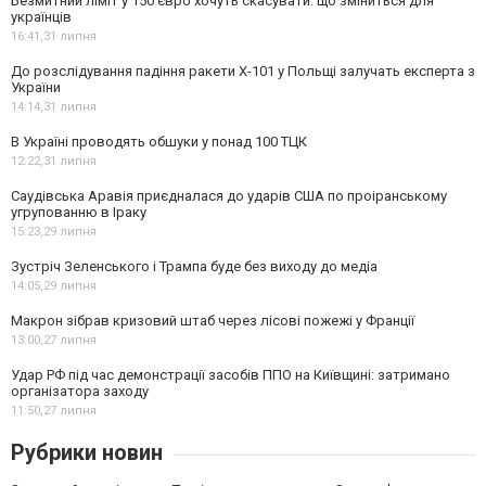
Безмитний ліміт у 150 євро хочуть скасувати: що зміниться для
українців
16:41,
31 липня
До розслідування падіння ракети Х-101 у Польщі залучать експерта з
України
14:14,
31 липня
В Україні проводять обшуки у понад 100 ТЦК
12:22,
31 липня
Саудівська Аравія приєдналася до ударів США по проіранському
угрупованню в Іраку
15:23,
29 липня
Зустріч Зеленського і Трампа буде без виходу до медіа
14:05,
29 липня
Макрон зібрав кризовий штаб через лісові пожежі у Франції
13:00,
27 липня
Удар РФ під час демонстрації засобів ППО на Київщині: затримано
організатора заходу
11:50,
27 липня
Рубрики новин