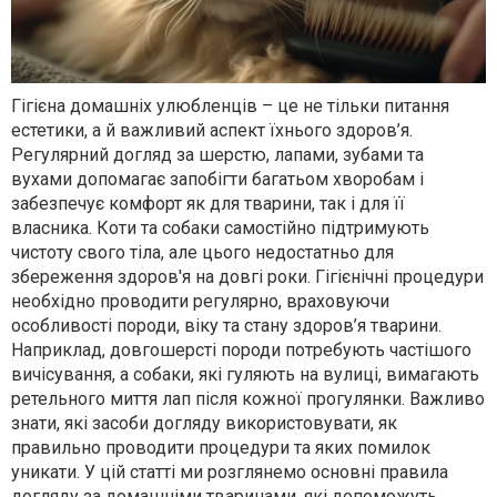
Гігієна домашніх улюбленців – це не тільки питання
естетики, а й важливий аспект їхнього здоров’я.
Регулярний догляд за шерстю, лапами, зубами та
вухами допомагає запобігти багатьом хворобам і
забезпечує комфорт як для тварини, так і для її
власника. Коти та собаки самостійно підтримують
чистоту свого тіла, але цього недостатньо для
збереження здоров'я на довгі роки. Гігієнічні процедури
необхідно проводити регулярно, враховуючи
особливості породи, віку та стану здоров’я тварини.
Наприклад, довгошерсті породи потребують частішого
вичісування, а собаки, які гуляють на вулиці, вимагають
ретельного миття лап після кожної прогулянки. Важливо
знати, які засоби догляду використовувати, як
правильно проводити процедури та яких помилок
уникати. У цій статті ми розглянемо основні правила
догляду за домашніми тваринами, які допоможуть