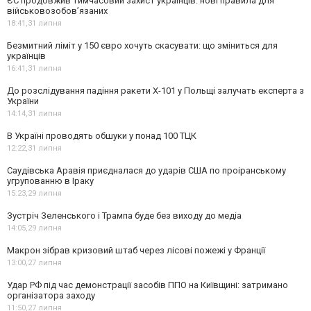
ЄС продовжив тимчасовий захист українців: нові правила для
військовозобов’язаних
18:41,
31 липня
Безмитний ліміт у 150 євро хочуть скасувати: що зміниться для
українців
16:41,
31 липня
До розслідування падіння ракети Х-101 у Польщі залучать експерта з
України
14:14,
31 липня
В Україні проводять обшуки у понад 100 ТЦК
12:22,
31 липня
Саудівська Аравія приєдналася до ударів США по проіранському
угрупованню в Іраку
15:23,
29 липня
Зустріч Зеленського і Трампа буде без виходу до медіа
14:05,
29 липня
Макрон зібрав кризовий штаб через лісові пожежі у Франції
13:00,
27 липня
Удар РФ під час демонстрації засобів ППО на Київщині: затримано
організатора заходу
11:50,
27 липня