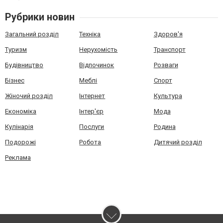
Рубрики новин
Загальний розділ
Техніка
Здоров'я
Туризм
Нерухомість
Транспорт
Будівництво
Відпочинок
Розваги
Бізнес
Меблі
Спорт
Жіночий розділ
Інтернет
Культура
Економіка
Інтер'єр
Мода
Кулінарія
Послуги
Родина
Подорожі
Робота
Дитячий розділ
Реклама