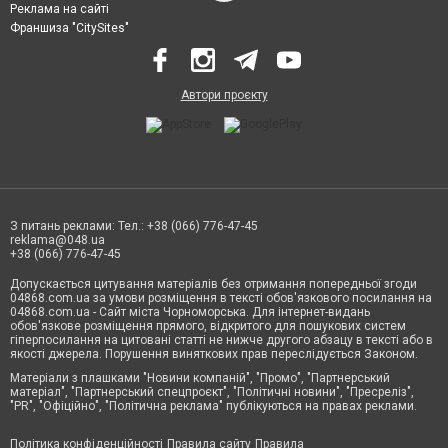
Реклама на сайті
Франшиза "CitySites"
Автори проєкту
З питань реклами: Тел.: +38 (066) 776-47-45
reklama@048.ua
+38 (066) 776-47-45
Допускається цитування матеріалів без отримання попередньої згоди
04868.com.ua за умови розміщення в тексті обов'язкового посилання на
04868.com.ua - Сайт міста Чорноморська. Для інтернет-видань
обов'язкове розміщення прямого, відкритого для пошукових систем
гіперпосилання на цитовані статті не нижче другого абзацу в тексті або в
якості джерела. Порушення виняткових прав переслідується Законом.
Матеріали з плашками "Новини компаній", "Промо", "Партнерський
матеріал", "Партнерський спецпроєкт", "Політичні новини", "Пресреліз",
"PR", "Офіційно", "Політична реклама" публікуються на правах реклами.
Політика конфіденційності
Правила сайту
Правила