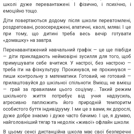
школі дуже перевантажені. І фізично, і психічно, і
емоційно тощо.
Діти повертаються додому після школи перевтомлені,
роздратовані, розосереджені, апатичні, кволі, мляві. І це
при тому, що дитині треба весь вечір готувати
«домашку» на завтра.
Перенавантажений навчальний графік — це ще півбіди
— діти прикладають неймовірні зусилля для того, щоб
примушувати себе вчитися. У настрої, без настрою —
треба іти на фізкультуру. Прокинувся, не прокинувся —
пиши контрольну з математики. Готовий, не готовий —
прилаштовуйся до шкільної спільноти. Вмієш, не вмієш
— грай за правилами цього соціуму… Такий режим
шкільного життя потребує від учня надзусиль,
агресивно паплюжить його природній темпоритм
особистого буття індивідууму. І ми це з вами, як дорослі,
дуже добре знаємо і дуже часто бачимо. І це, я думаю,
найголовніший тягар та недолік «живої» офлайн школи.
В цьому сенсі дистанційна школа має свої безперечні