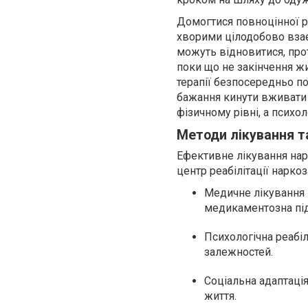
Домогтися повноцінної р
хворими цілодобово взаєм
можуть відновитися, про
поки що не закінчення ж
терапії безпосередньо п
бажання кинути вживати 
фізичному рівні, а психо
Методи лікування та
Ефективне лікування нар
центр реабілітації нарко
Медичне лікування –
медикаментозна пі
Психологічна реабілі
залежностей.
Соціальна адаптаці
життя.