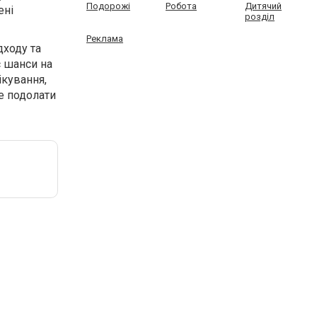
Подорожі
Робота
Дитячий
ені
розділ
Реклама
дходу та
є шанси на
ікування,
е подолати