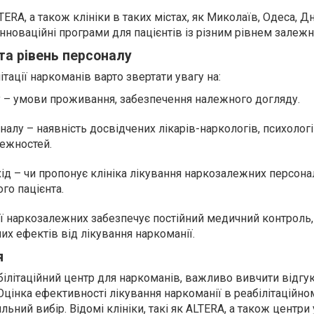
ERA, а також клініки в таких містах, як Миколаїв, Одеса, Дн
нноваційні програми для пацієнтів із різним рівнем залежно
та рівень персоналу
ітації наркоманів варто звертати увагу на:
 – умови проживання, забезпечення належного догляду.
алу – наявність досвідчених лікарів-наркологів, психологі
лежностей.
ід – чи пропонує клініка лікування наркозалежних персона
го пацієнта.
ції наркозалежних забезпечує постійний медичний контроль
них ефектів від лікування наркоманії.
я
білітаційний центр для наркоманів, важливо вивчити відгу
. Оцінка ефективності лікування наркоманії в реабілітаційно
ний вибір. Відомі клініки, такі як ALTERA, а також центри 