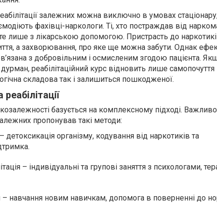
еабілітації залежних можна виключно в умовах стаціонару,
одіють фахівці-наркологи. Ті, хто постраждав від наркома
те лише з лікарською допомогою. Пристрасть до наркотикі
иття, а захворювання, про яке ще можна забути. Однак ефе
ов’язана з добровільним і осмисленим згодою пацієнта. Як
дурман, реабілітаційний курс відновить лише самопочуття 
логічна складова так і залишиться пошкодженої.
 реабілітації
козалежності базується на комплексному підході. Важливо
залежних пропонував такі методи:
 детоксикація організму, кодування від наркотиків та
дтримка.
тація – індивідуальні та групові заняття з психологами, тер
я – навчання новим навичкам, допомога в поверненні до н