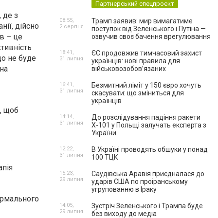
Партнерський спецпроєкт
 де з
08:55,
Трамп заявив: мир вимагатиме
нії, дійсно
2 серпня
поступок від Зеленського і Путіна —
в – це
озвучив своє бачення врегулювання
ктивність
18:41,
ЄС продовжив тимчасовий захист
що не буде
31 липня
українців: нові правила для
на
військовозобов’язаних
16:41,
Безмитний ліміт у 150 євро хочуть
31 липня
скасувати: що зміниться для
українців
, щоб
14:14,
До розслідування падіння ракети
31 липня
Х-101 у Польщі залучать експерта з
України
12:22,
В Україні проводять обшуки у понад
31 липня
100 ТЦК
апія
15:23,
Саудівська Аравія приєдналася до
29 липня
ударів США по проіранському
угрупованню в Іраку
ормального
14:05,
Зустріч Зеленського і Трампа буде
29 липня
без виходу до медіа