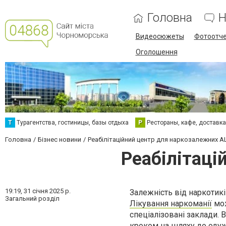
Головна
Н
Видеосюжеты
Фотоотч
Оголошення
Т
Турагентства, гостиницы, базы отдыха
Р
Рестораны, кафе, доставк
Головна
Бізнес новини
Реабілітаційний центр для наркозалежних A
Реабілітаці
19:19,
31 січня 2025 р.
Залежність від наркотикі
Загальний розділ
Лікування наркоманії
мож
спеціалізовані заклади. 
кроком на шляху до одуж