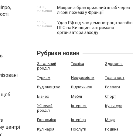
іпро,
13:00,
Макрон зібрав кризовий штаб через
27 липня
лісові пожежі у Франції
сті.
11:50,
Удар РФ під час демонстрації засобів
27 липня
ППО на Київщині: затримано
організатора заходу
Рубрики новин
в,
Загальний
Техніка
Здоров'я
розділ
лізовані
Туризм
Нерухомість
Транспорт
Будівництво
Відпочинок
Розваги
, щоб
Бізнес
Меблі
Спорт
Жіночий
Інтернет
Культура
розділ
ки
Економіка
Інтер'єр
Мода
му центрі
Кулінарія
Послуги
Родина
у