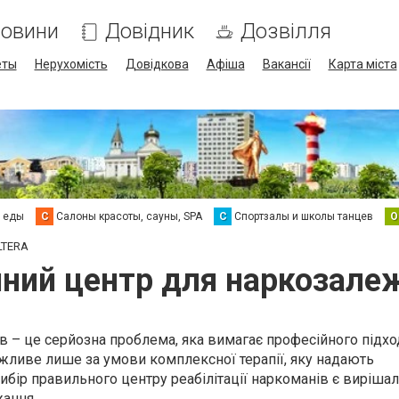
овини
Довідник
Дозвілля
еты
Нерухомість
Довідкова
Афіша
Вакансії
Карта міста
а еды
С
Салоны красоты, сауны, SPA
С
Спортзалы и школы танцев
О
LTERA
йний центр для наркозал
в – це серйозна проблема, яка вимагає професійного підхо
ливе лише за умови комплексної терапії, яку надають
Вибір правильного центру реабілітації наркоманів є виріша
ання.