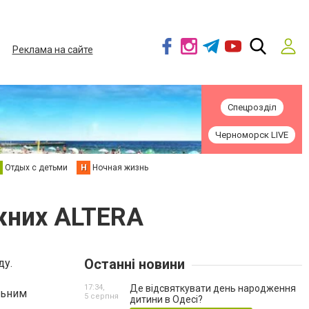
Реклама на сайте
Спецрозділ
Черноморск LIVE
Отдых с детьми
Н
Ночная жизнь
ежних ALTERA
Останні новини
ду.
17:34,
Де відсвяткувати день народження
льним
5 серпня
дитини в Одесі?