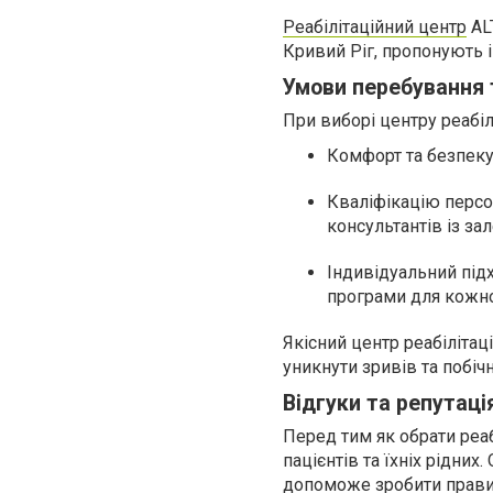
Реабілітаційний центр
ALT
Кривий Ріг, пропонують і
Умови перебування 
При виборі центру реабіл
Комфорт та безпеку
Кваліфікацію персон
консультантів із за
Індивідуальний підх
програми для кожно
Якісний центр реабіліта
уникнути зривів та побіч
Відгуки та репутаці
Перед тим як обрати реа
пацієнтів та їхніх рідних
допоможе зробити правиль