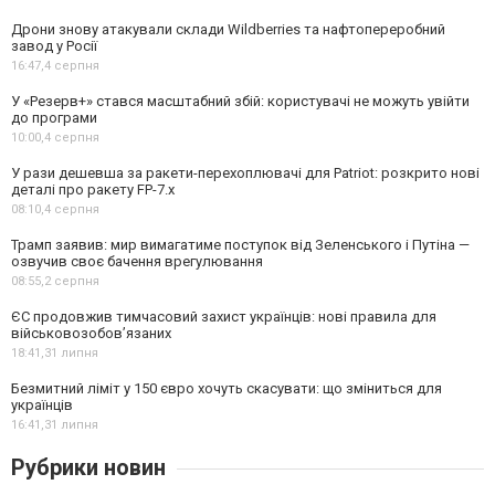
Дрони знову атакували склади Wildberries та нафтопереробний
завод у Росії
16:47,
4 серпня
У «Резерв+» стався масштабний збій: користувачі не можуть увійти
до програми
10:00,
4 серпня
У рази дешевша за ракети-перехоплювачі для Patriot: розкрито нові
деталі про ракету FP-7.x
08:10,
4 серпня
Трамп заявив: мир вимагатиме поступок від Зеленського і Путіна —
озвучив своє бачення врегулювання
08:55,
2 серпня
ЄС продовжив тимчасовий захист українців: нові правила для
військовозобов’язаних
18:41,
31 липня
Безмитний ліміт у 150 євро хочуть скасувати: що зміниться для
українців
16:41,
31 липня
Рубрики новин