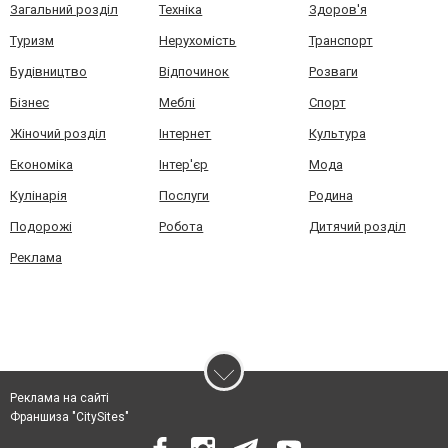
Загальний розділ
Техніка
Здоров'я
Туризм
Нерухомість
Транспорт
Будівництво
Відпочинок
Розваги
Бізнес
Меблі
Спорт
Жіночий розділ
Інтернет
Культура
Економіка
Інтер'єр
Мода
Кулінарія
Послуги
Родина
Подорожі
Робота
Дитячий розділ
Реклама
Реклама на сайті
Франшиза "CitySites"