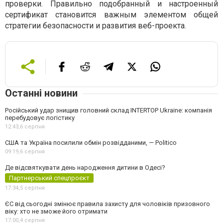
проверки. Правильно подобранный и настроенный
сертификат становится важным элементом общей
стратегии безопасности и развития веб-проекта.
Останні новини
Російський удар знищив головний склад INTERTOP Ukraine: компанія
перебудовує логістику
12:43,
6 серпня
США та Україна посилили обмін розвідданими, — Politico
09:19,
6 серпня
Де відсвяткувати день народження дитини в Одесі?
Партнерський спецпроєкт
17:34,
5 серпня
ЄС від сьогодні змінює правила захисту для чоловіків призовного
віку: хто не зможе його отримати
17:00,
4 серпня