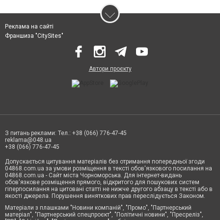
Реклама на сайті
Франшиза "CitySites"
Автори проєкту
З питань реклами: Тел.: +38 (066) 776-47-45
reklama@048.ua
+38 (066) 776-47-45
Допускається цитування матеріалів без отримання попередньої згоди
04868.com.ua за умови розміщення в тексті обов'язкового посилання на
04868.com.ua - Сайт міста Чорноморська. Для інтернет-видань
обов'язкове розміщення прямого, відкритого для пошукових систем
гіперпосилання на цитовані статті не нижче другого абзацу в тексті або в
якості джерела. Порушення виняткових прав переслідується Законом.
Матеріали з плашками "Новини компаній", "Промо", "Партнерський
матеріал", "Партнерський спецпроєкт", "Політичні новини", "Пресреліз",