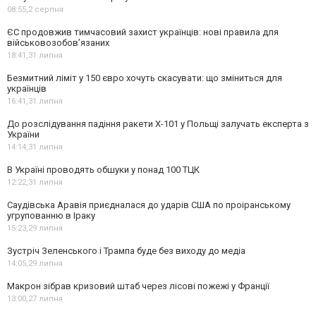
08:55,
2 серпня
ЄС продовжив тимчасовий захист українців: нові правила для
військовозобов’язаних
18:41,
31 липня
Безмитний ліміт у 150 євро хочуть скасувати: що зміниться для
українців
16:41,
31 липня
До розслідування падіння ракети Х-101 у Польщі залучать експерта з
України
14:14,
31 липня
В Україні проводять обшуки у понад 100 ТЦК
12:22,
31 липня
Саудівська Аравія приєдналася до ударів США по проіранському
угрупованню в Іраку
15:23,
29 липня
Зустріч Зеленського і Трампа буде без виходу до медіа
14:05,
29 липня
Макрон зібрав кризовий штаб через лісові пожежі у Франції
13:00,
27 липня