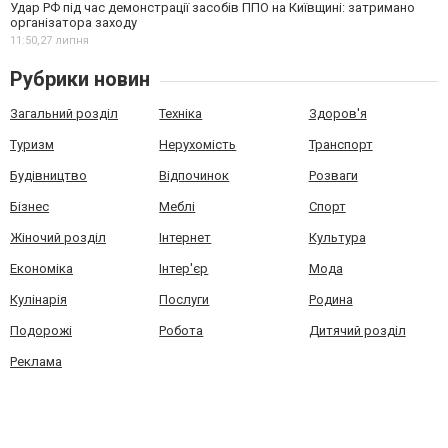
Удар РФ під час демонстрації засобів ППО на Київщині: затримано
організатора заходу
11:50,
27 липня
Рубрики новин
Загальний розділ
Техніка
Здоров'я
Туризм
Нерухомість
Транспорт
Будівництво
Відпочинок
Розваги
Бізнес
Меблі
Спорт
Жіночий розділ
Інтернет
Культура
Економіка
Інтер'єр
Мода
Кулінарія
Послуги
Родина
Подорожі
Робота
Дитячий розділ
Реклама