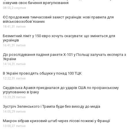
озвучив своє бачення врегулювання
08:55,
2 серпня
ЄС продовжив тимчасовий захист українців: нові правила для
військовозобов’язаних
18:41,
31 липня
Безмитний ліміт у 150 євро хочуть скасувати: що зміниться для
українців
16:41,
31 липня
До розслідування падіння ракети Х-101 у Польщі залучать експерта з
України
14:14,
31 липня
В Україні проводять обшуки у понад 100 ТЦК
12:22,
31 липня
Саудівська Аравія приєдналася до ударів США по проіранському
угрупованню в Іраку
15:23,
29 липня
Зустріч Зеленського і Трампа буде без виходу до медіа
14:05,
29 липня
Макрон зібрав кризовий штаб через лісові пожежі у Франції
13:00,
27 липня