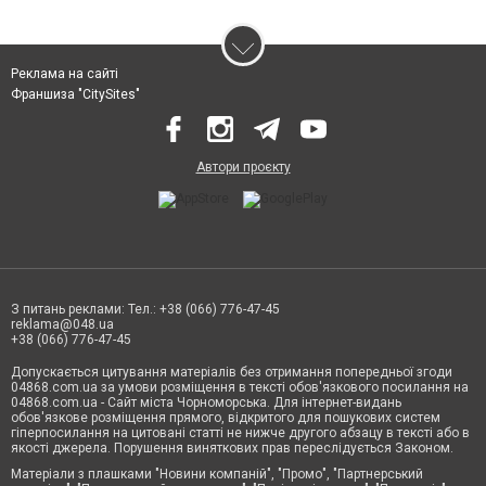
Реклама на сайті
Франшиза "CitySites"
Автори проєкту
З питань реклами: Тел.: +38 (066) 776-47-45
reklama@048.ua
+38 (066) 776-47-45
Допускається цитування матеріалів без отримання попередньої згоди
04868.com.ua за умови розміщення в тексті обов'язкового посилання на
04868.com.ua - Сайт міста Чорноморська. Для інтернет-видань
обов'язкове розміщення прямого, відкритого для пошукових систем
гіперпосилання на цитовані статті не нижче другого абзацу в тексті або в
якості джерела. Порушення виняткових прав переслідується Законом.
Матеріали з плашками "Новини компаній", "Промо", "Партнерський