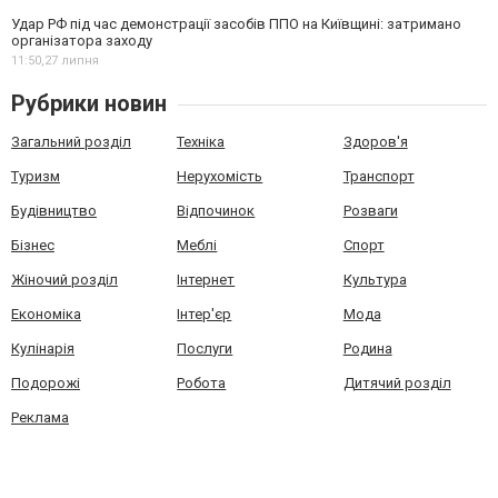
Удар РФ під час демонстрації засобів ППО на Київщині: затримано
організатора заходу
11:50,
27 липня
Рубрики новин
Загальний розділ
Техніка
Здоров'я
Туризм
Нерухомість
Транспорт
Будівництво
Відпочинок
Розваги
Бізнес
Меблі
Спорт
Жіночий розділ
Інтернет
Культура
Економіка
Інтер'єр
Мода
Кулінарія
Послуги
Родина
Подорожі
Робота
Дитячий розділ
Реклама