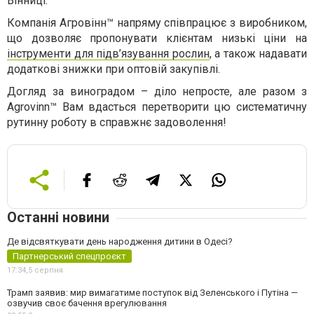
Вінниці.
Компанія Агровінн™ напряму співпрацює з виробником,
що дозволяє пропонувати клієнтам низькі ціни на
інструменти для підв’язування рослин
, а також надавати
додаткові знижки при оптовій закупівлі.
Догляд за виноградом – діло непросте, але разом з
Agrovinn™ Вам вдасться перетворити цю систематичну
рутинну роботу в справжнє задоволення!
Останні новини
Де відсвяткувати день народження дитини в Одесі?
Партнерський спецпроєкт
17:34,
5 серпня
Трамп заявив: мир вимагатиме поступок від Зеленського і Путіна —
озвучив своє бачення врегулювання