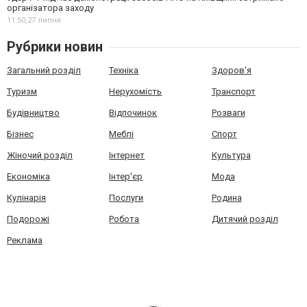
організатора заходу
11:50,
27 липня
Рубрики новин
Загальний розділ
Техніка
Здоров'я
Туризм
Нерухомість
Транспорт
Будівництво
Відпочинок
Розваги
Бізнес
Меблі
Спорт
Жіночий розділ
Інтернет
Культура
Економіка
Інтер'єр
Мода
Кулінарія
Послуги
Родина
Подорожі
Робота
Дитячий розділ
Реклама