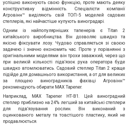
успішно виконують свою функцію, проте мають деяку
конструктивну відмінність. Спеціалісти компанії
Агровінн™ виділяють свій ТОП-5 моделей садових
степлерів, які найчастіше купують виноградарі.
Одним із найпопулярніших тапенерів є Titan 2
китайського виробництва. Він дозволяє швидко та
якісно фіксувати лозу. Чудово справляється зі своєю
задачею і значно економить час. Проте у порівнянні з
оригінальними моделями він трохи заважкий, через що
при великій кількості підв’язок рука оператора буде
швидко втомлюватись. Садовий степлер Titan 2 краще
підійде для домашнього використання, а от для великих
за площею виноградників фахівці Агровінн™
рекомендують обирати MAX Tapener.
Наприклад, MAX Tapener HT-B1. Цей виноградний
степлер приблизно на 24% легший за китайські степлери
для підв’язування рослин. Він виконаний з
оцинкованого металу та товстішого пластику, який не
продавлюється.