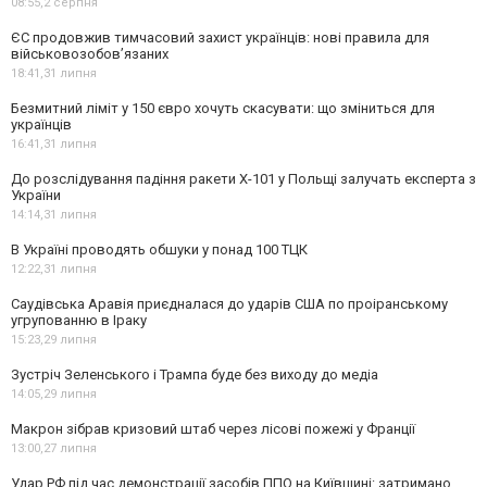
08:55,
2 серпня
ЄС продовжив тимчасовий захист українців: нові правила для
військовозобов’язаних
18:41,
31 липня
Безмитний ліміт у 150 євро хочуть скасувати: що зміниться для
українців
16:41,
31 липня
До розслідування падіння ракети Х-101 у Польщі залучать експерта з
України
14:14,
31 липня
В Україні проводять обшуки у понад 100 ТЦК
12:22,
31 липня
Саудівська Аравія приєдналася до ударів США по проіранському
угрупованню в Іраку
15:23,
29 липня
Зустріч Зеленського і Трампа буде без виходу до медіа
14:05,
29 липня
Макрон зібрав кризовий штаб через лісові пожежі у Франції
13:00,
27 липня
Удар РФ під час демонстрації засобів ППО на Київщині: затримано