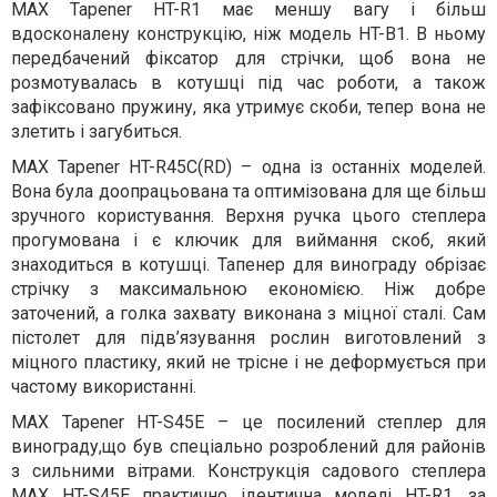
MAX Tapener HT-R1 має меншу вагу і більш
вдосконалену конструкцію, ніж модель HT-B1. В ньому
передбачений фіксатор для стрічки, щоб вона не
розмотувалась в котушці під час роботи, а також
зафіксовано пружину, яка утримує скоби, тепер вона не
злетить і загубиться.
MAX Tapener HT-R45C(RD) – одна із останніх моделей.
Вона була доопрацьована та оптимізована для ще більш
зручного користування. Верхня ручка цього степлера
прогумована і є ключик для виймання скоб, який
знаходиться в котушці. Тапенер для винограду обрізає
стрічку з максимальною економією. Ніж добре
заточений, а голка захвату виконана ​​з міцної сталі. Сам
пістолет для підв’язування рослин виготовлений з
міцного пластику, який не трісне і не деформується при
частому використанні.
MAX Tapener HT-S45E – це посилений степлер для
винограду,що був спеціально розроблений для районів
з сильними вітрами. Конструкція садового степлера
MAX HT-S45E практично ідентична моделі HT-R1, за