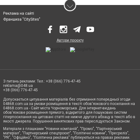
Реклама на сайті
Франшиза "CitySites"
Автори проєкту
З питань реклами: Тел.: +38 (066) 776-47-45
reklama@048.ua
+38 (066) 776-47-45
Допускається цитування матеріалів без отримання попередньої згоди
04868.com.ua за умови розміщення в тексті обов'язкового посилання на
04868.com.ua - Сайт міста Чорноморська. Для інтернет-видань
обов'язкове розміщення прямого, відкритого для пошукових систем
гіперпосилання на цитовані статті не нижче другого абзацу в тексті або в
якості джерела. Порушення виняткових прав переслідується Законом.
Матеріали з плашками "Новини компаній", "Промо", "Партнерський
матеріал", "Партнерський спецпроєкт", "Політичні новини", "Пресреліз",
"PR", "Офіційно", "Політична реклама" публікуються на правах реклами.