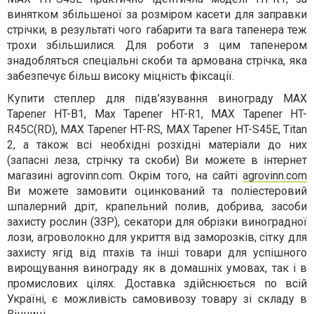
винятком збільшеної за розміром касети для заправки
стрічки, в результаті чого габарити та вага тапенера теж
трохи збільшилися. Для роботи з цим тапенером
знадобляться спеціальні скоби та армована стрічка, яка
забезпечує більш високу міцність фіксації.
Купити степлер для підв’язування винограду MAX
Tapener HT-B1, Max Tapener HT-R1, MAX Tapener HT-
R45C(RD), MAX Tapener HT-RS, MAX Tapener HT-S45E, Titan
2, а також всі необхідні розхідні матеріали до них
(запасні леза, стрічку та скоби) Ви можете в інтернет
магазині agrovinn.com. Окрім того, на сайті
agrovinn.com
Ви можете замовити оцинкований та поліестеровий
шпалерний дріт, крапельний полив, добрива, засоби
захисту рослин (ЗЗР), секатори для обрізки виноградної
лози, агроволокно для укриття від заморозків, сітку для
захисту ягід від птахів та інші товари для успішного
вирощування винограду як в домашніх умовах, так і в
промислових цілях. Доставка здійснюється по всій
Україні, є можливість самовивозу товару зі складу в