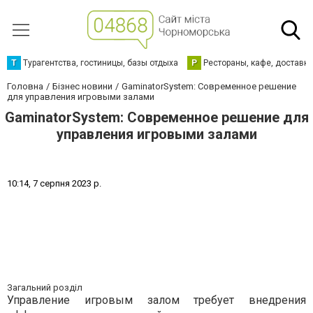
Т
Турагентства, гостиницы, базы отдыха
Р
Рестораны, кафе, доставк
Головна
Бізнес новини
GaminatorSystem: Современное решение
для управления игровыми залами
GaminatorSystem: Современное решение для
управления игровыми залами
1
0
:
1
4
,
7
с
е
р
п
н
я
2
0
2
3
р
.
Загальний розділ
Управление игровым залом требует внедрения