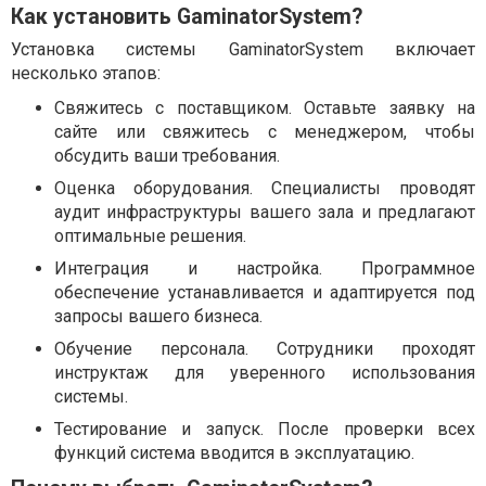
Как установить GaminatorSystem?
Установка системы GaminatorSystem включает
несколько этапов:
Свяжитесь с поставщиком. Оставьте заявку на
сайте или свяжитесь с менеджером, чтобы
обсудить ваши требования.
Оценка оборудования. Специалисты проводят
аудит инфраструктуры вашего зала и предлагают
оптимальные решения.
Интеграция и настройка. Программное
обеспечение устанавливается и адаптируется под
запросы вашего бизнеса.
Обучение персонала. Сотрудники проходят
инструктаж для уверенного использования
системы.
Тестирование и запуск. После проверки всех
функций система вводится в эксплуатацию.