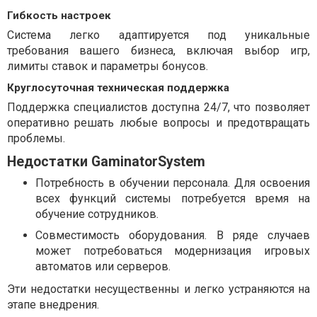
Гибкость настроек
Система легко адаптируется под уникальные
требования вашего бизнеса, включая выбор игр,
лимиты ставок и параметры бонусов.
Круглосуточная техническая поддержка
Поддержка специалистов доступна 24/7, что позволяет
оперативно решать любые вопросы и предотвращать
проблемы.
Недостатки GaminatorSystem
Потребность в обучении персонала. Для освоения
всех функций системы потребуется время на
обучение сотрудников.
Совместимость оборудования. В ряде случаев
может потребоваться модернизация игровых
автоматов или серверов.
Эти недостатки несущественны и легко устраняются на
этапе внедрения.