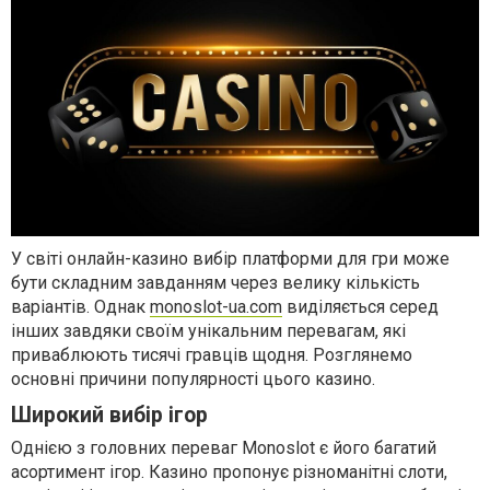
У світі онлайн-казино вибір платформи для гри може
бути складним завданням через велику кількість
варіантів. Однак
monoslot-ua.com
виділяється серед
інших завдяки своїм унікальним перевагам, які
приваблюють тисячі гравців щодня. Розглянемо
основні причини популярності цього казино.
Широкий вибір ігор
Однією з головних переваг Monoslot є його багатий
асортимент ігор. Казино пропонує різноманітні слоти,