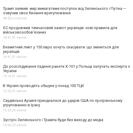
Трамп заявив: мир вимагатиме поступок від Зеленського і Путіна —
озвучив своє бачення врегулювання
08:55,
2 серпня
ЄС продовжив тимчасовий захист українців: нові правила для
військовозобов’язаних
18:41,
31 липня
Безмитний ліміт у 150 євро хочуть скасувати: що зміниться для
українців
16:41,
31 липня
До розслідування падіння ракети Х-101 у Польщі залучать експерта з
України
14:14,
31 липня
В Україні проводять обшуки у понад 100 ТЦК
12:22,
31 липня
Саудівська Аравія приєдналася до ударів США по проіранському
угрупованню в Іраку
15:23,
29 липня
Зустріч Зеленського і Трампа буде без виходу до медіа
14:05,
29 липня