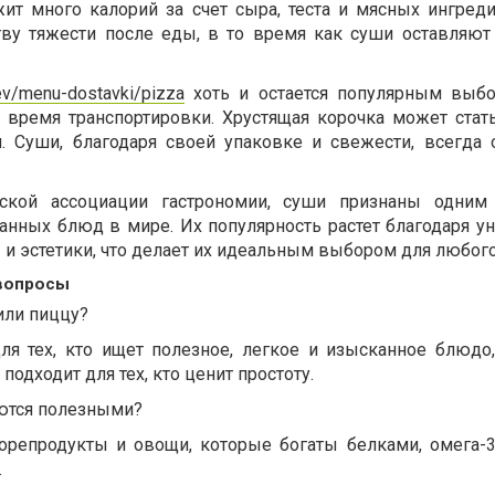
жит много калорий за счет сыра, теста и мясных ингреди
тву тяжести после еды, в то время как суши оставляю
iev/menu-dostavki/pizza
хоть и остается популярным выбо
о время транспортировки. Хрустящая корочка может стать
. Суши, благодаря своей упаковке и свежести, всегда 
ской ассоциации гастрономии, суши признаны одним
анных блюд в мире. Их популярность растет благодаря у
 и эстетики, что делает их идеальным выбором для любого
 вопросы
или пиццу?
я тех, кто ищет полезное, легкое и изысканное блюдо,
подходит для тех, кто ценит простоту.
ются полезными?
орепродукты и овощи, которые богаты белками, омега
.