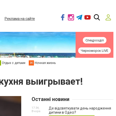
Реклама на сайте
Спецрозділ
Черноморск LIVE
Отдых с детьми
Н
Ночная жизнь
 кухня выигрывает!
Останні новини
17:34,
Де відсвяткувати день народження
Вчора
дитини в Одесі?