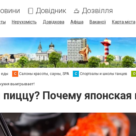
овини
Довідник
Дозвілля
еты
Нерухомість
Довідкова
Афіша
Вакансії
Карта міста
а еды
С
Салоны красоты, сауны, SPA
С
Спортзалы и школы танцев
О
 кухня выигрывает!
 пиццу? Почему японская