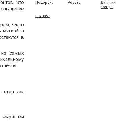
ентов. Это
Подорожі
Робота
Дитячий
розділ
т ощущение
Реклама
ром, часто
 мягкой, а
остаются в
 из самых
никальному
 случая.
 тогда как
-3 жирными