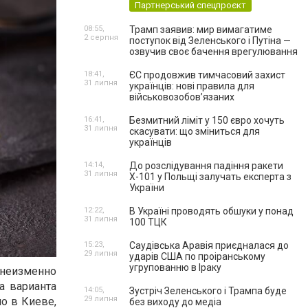
Партнерський спецпроєкт
08:55,
Трамп заявив: мир вимагатиме
2 серпня
поступок від Зеленського і Путіна —
озвучив своє бачення врегулювання
18:41,
ЄС продовжив тимчасовий захист
31 липня
українців: нові правила для
військовозобов’язаних
16:41,
Безмитний ліміт у 150 євро хочуть
31 липня
скасувати: що зміниться для
українців
14:14,
До розслідування падіння ракети
31 липня
Х-101 у Польщі залучать експерта з
України
12:22,
В Україні проводять обшуки у понад
31 липня
100 ТЦК
15:23,
Саудівська Аравія приєдналася до
29 липня
ударів США по проіранському
угрупованню в Іраку
 неизменно
а варианта
14:05,
Зустріч Зеленського і Трампа буде
29 липня
но в Киеве,
без виходу до медіа