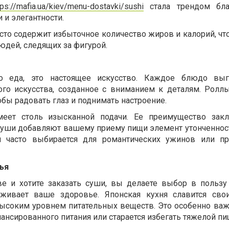
tps://mafia.ua/kiev/menu-dostavki/sushi
стала трендом бла
 и элегантности.
часто содержит избыточное количество жиров и калорий, чт
юдей, следящих за фигурой.
 еда, это настоящее искусство. Каждое блюдо выг
го искусства, созданное с вниманием к деталям. Роллы
обы радовать глаз и поднимать настроение.
меет столь изысканной подачи. Ее преимущество зак
о суши добавляют вашему приему пищи элемент утонченнос
я часто выбирается для романтических ужинов или п
ья
е и хотите заказать суши, вы делаете выбор в пользу
рживает ваше здоровье. Японская кухня славится сво
соким уровнем питательных веществ. Это особенно важн
ансированного питания или старается избегать тяжелой пи