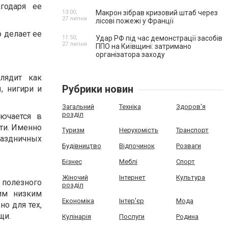
годаря ее
13:00,
Макрон зібрав кризовий штаб через
27 липня
лісові пожежі у Франції
о делает ее
11:50,
Удар РФ під час демонстрації засобів
27 липня
ППО на Київщині: затримано
організатора заходу
лядит как
Рубрики новин
, нигири и
Загальний
Техніка
Здоров'я
розділ
лючается в
ти. Именно
Туризм
Нерухомість
Транспорт
раздничных
Будівництво
Відпочинок
Розваги
Бізнес
Меблі
Спорт
Жіночий
Інтернет
Культура
 полезного
розділ
им низким
Економіка
Інтер'єр
Мода
о для тех,
щи.
Кулінарія
Послуги
Родина