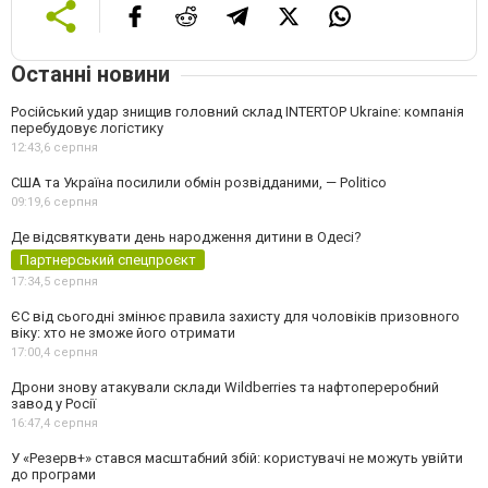
Останні новини
Російський удар знищив головний склад INTERTOP Ukraine: компанія
перебудовує логістику
12:43,
6 серпня
США та Україна посилили обмін розвідданими, — Politico
09:19,
6 серпня
Де відсвяткувати день народження дитини в Одесі?
Партнерський спецпроєкт
17:34,
5 серпня
ЄС від сьогодні змінює правила захисту для чоловіків призовного
віку: хто не зможе його отримати
17:00,
4 серпня
Дрони знову атакували склади Wildberries та нафтопереробний
завод у Росії
16:47,
4 серпня
У «Резерв+» стався масштабний збій: користувачі не можуть увійти
до програми