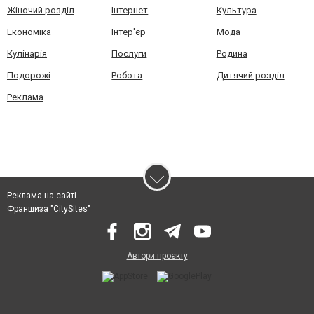
Жіночий розділ
Інтернет
Культура
Економіка
Інтер'єр
Мода
Кулінарія
Послуги
Родина
Подорожі
Робота
Дитячий розділ
Реклама
Реклама на сайті
Франшиза "CitySites"
Автори проєкту