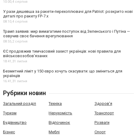
10:00,
4 серпня
У рази дешевша за ракети-перехоплювачі для Patriot: розкрито нові
деталі про ракету FP-7.x
08:10,
4 серпня
Трамп заявив: мир вимагатиме поступок від Зеленського і Путіна —
озвучив своє бачення врегулювання
08:55,
2 серпня
ЄС продовжив тимчасовий захист українців: нові правила для
військовозобов’язаних
18:41,
31 липня
Безмитний ліміт у 150 євро хочуть скасувати: що зміниться для
українців
16:41,
31 липня
Рубрики новин
Загальний розділ
Техніка
Здоров'я
Туризм
Нерухомість
Транспорт
Будівництво
Відпочинок
Розваги
Бізнес
Меблі
Спорт