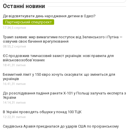
Останні новини
Де відсвяткувати день народження дитини в Одесі?
Партнерський спецпроєкт
17:34,
5 серпня
Трамп заявив: мир вимагатиме поступок від Зеленського і Путіна —
озвучив своє бачення врегулювання
08:55,
2 серпня
ЄС продовжив тимчасовий захист українців: нові правила для
військовозобов’язаних
18:41,
31 липня
Безмитний ліміт у 150 євро хочуть скасувати: що зміниться для
українців
16:41,
31 липня
До розслідування падіння ракети Х-101 у Польщі залучать експерта з
України
14:14,
31 липня
В Україні проводять обшуки у понад 100 ТЦК
12:22,
31 липня
Саудівська Аравія приєдналася до ударів США по проіранському