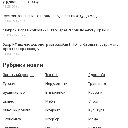
угрупованню в Іраку
15:23,
29 липня
Зустріч Зеленського і Трампа буде без виходу до медіа
14:05,
29 липня
Макрон зібрав кризовий штаб через лісові пожежі у Франції
13:00,
27 липня
Удар РФ під час демонстрації засобів ППО на Київщині: затримано
організатора заходу
11:50,
27 липня
Рубрики новин
Загальний розділ
Техніка
Здоров'я
Туризм
Нерухомість
Транспорт
Будівництво
Відпочинок
Розваги
Бізнес
Меблі
Спорт
Жіночий розділ
Інтернет
Культура
Економіка
Інтер'єр
Мода
Кулінарія
Послуги
Родина