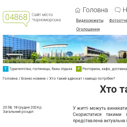
Головна
Н
Видеосюжеты
Фотоотч
Оголошення
Т
Турагентства, гостиницы, базы отдыха
Р
Рестораны, кафе, доставк
Головна
Бізнес новини
Хто такий адвокат і навіщо потрібен?
Хто т
20:58,
18 грудня 2024 р.
У житті можуть виникати
Загальний розділ
Скористатися такими
представлена актуальна 