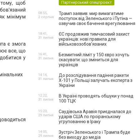
 тому, щоб
Партнерський спецпроєкт
обов’язаний
08:55,
Трамп заявив: мир вимагатиме
 як мінімум
2 серпня
поступок від Зеленського і Путіна —
озвучив своє бачення врегулювання
18:41,
ЄС продовжив тимчасовий захист
31 липня
українців: нові правила для
нта є змога
військовозобов’язаних
лює все, що
16:41,
Безмитний ліміт у 150 євро хочуть
добитися у
31 липня
скасувати: що зміниться для
українців
имінальних
14:14,
До розслідування падіння ракети
31 липня
Х-101 у Польщі залучать експерта з
України
12:22,
В Україні проводять обшуки у понад
31 липня
100 ТЦК
15:23,
Саудівська Аравія приєдналася до
29 липня
ударів США по проіранському
доводиться
угрупованню в Іраку
14:05,
Зустріч Зеленського і Трампа буде
29 липня
без виходу до медіа