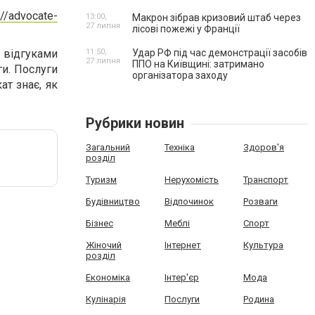
://advocate-
13:00,
Макрон зібрав кризовий штаб через
27 липня
лісові пожежі у Франції
 відгуками
11:50,
Удар РФ під час демонстрації засобів
27 липня
ППО на Київщині: затримано
ги. Послуги
організатора заходу
ат знає, як
Рубрики новин
Загальний
Техніка
Здоров'я
розділ
Туризм
Нерухомість
Транспорт
Будівництво
Відпочинок
Розваги
Бізнес
Меблі
Спорт
Жіночий
Інтернет
Культура
розділ
Економіка
Інтер'єр
Мода
Кулінарія
Послуги
Родина