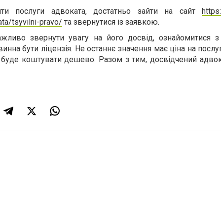
ти послуги адвоката, достатньо зайти на сайт
https
ta/tsyvilni-pravo/
та звернутися із заявкою.
ажливо звернути увагу на його досвід, ознайомитися з
овинна бути ліцензія. Не останнє значення має ціна на послу
 буде коштувати дешево. Разом з тим, досвідчений адвок