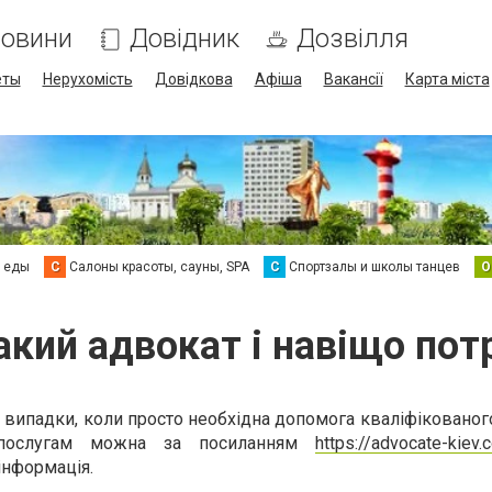
овини
Довідник
Дозвілля
еты
Нерухомість
Довідкова
Афіша
Вакансії
Карта міста
а еды
С
Салоны красоты, сауны, SPA
С
Спортзалы и школы танцев
О
акий адвокат і навіщо пот
 випадки, коли просто необхідна допомога кваліфікованог
 послугам можна за посиланням
https://advocate-kiev.
інформація.