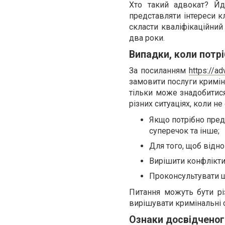
Хто такий адвокат? Йд
представляти інтереси кл
скласти кваліфікаційний 
два роки.
Випадки, коли потрі
За посиланням
https://a
замовити послуги кримін
тільки може знадобитися
різних ситуаціях, коли не
Якщо потрібно предс
суперечок та інше;
Для того, щоб відно
Вирішити конфлікти 
Проконсультувати щ
Питання можуть бути рі
вирішувати кримінальні с
Ознаки досвідченог