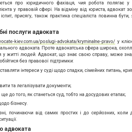
еться про юридичного фахівця, чия робота полягає у
ієнта у правовій сфері. На відміну від юриста, адвокат з
іспит, присягу, також практика спеціаліста повинна бути,
бні послуги адвоката
dvocate-kiev.com.ua/poslugi-advokata/kryminalne-pravo/
у кліє
ального адвоката. Проте адвокатська сфера широка, охоп
 у житті людей. Адвокат, що знає свою справу, може зна
 обійтися без правової підтримки:
тавляти інтереси у суді щодо спадки, сімейних питань, кр
вити та легалізувати документи;
ще до того, як станеться суд, тобто на досудових етапах;
одо бізнесу.
зні, починаючи від самих простих і до серйозних, коли 
итуації.
о адвоката