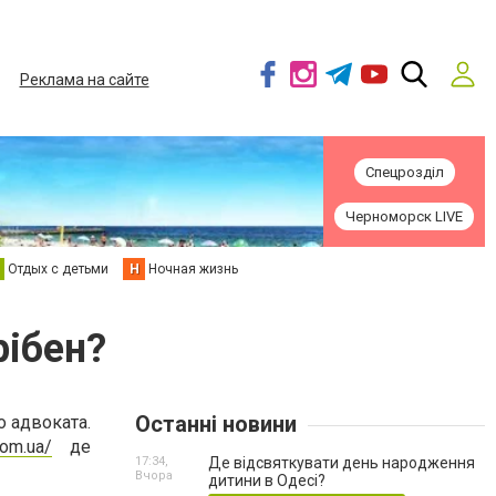
Реклама на сайте
Спецрозділ
Черноморск LIVE
Отдых с детьми
Н
Ночная жизнь
рібен?
Останні новини
о адвоката.
com.ua/
де
17:34,
Де відсвяткувати день народження
Вчора
дитини в Одесі?