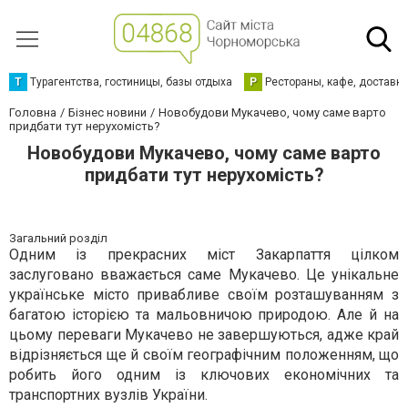
Т
Турагентства, гостиницы, базы отдыха
Р
Рестораны, кафе, доставк
Головна
Бізнес новини
Новобудови Мукачево, чому саме варто
придбати тут нерухомість?
Новобудови Мукачево, чому саме варто
придбати тут нерухомість?
Загальний розділ
Одним із прекрасних міст Закарпаття цілком
заслуговано вважається саме Мукачево. Це унікальне
українське місто привабливе своїм розташуванням з
багатою історією та мальовничою природою. Але й на
цьому переваги Мукачево не завершуються, адже край
відрізняється ще й своїм географічним положенням, що
робить його одним із ключових економічних та
транспортних вузлів України.