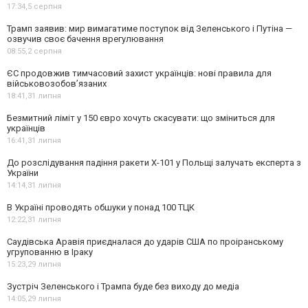
17:34,
5 серпня
Трамп заявив: мир вимагатиме поступок від Зеленського і Путіна —
озвучив своє бачення врегулювання
08:55,
2 серпня
ЄС продовжив тимчасовий захист українців: нові правила для
військовозобов’язаних
18:41,
31 липня
Безмитний ліміт у 150 євро хочуть скасувати: що зміниться для
українців
16:41,
31 липня
До розслідування падіння ракети Х-101 у Польщі залучать експерта з
України
14:14,
31 липня
В Україні проводять обшуки у понад 100 ТЦК
12:22,
31 липня
Саудівська Аравія приєдналася до ударів США по проіранському
угрупованню в Іраку
15:23,
29 липня
Зустріч Зеленського і Трампа буде без виходу до медіа
14:05,
29 липня