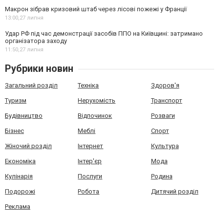
Макрон зібрав кризовий штаб через лісові пожежі у Франції
13:00,
27 липня
Удар РФ під час демонстрації засобів ППО на Київщині: затримано
організатора заходу
11:50,
27 липня
Рубрики новин
Загальний розділ
Техніка
Здоров'я
Туризм
Нерухомість
Транспорт
Будівництво
Відпочинок
Розваги
Бізнес
Меблі
Спорт
Жіночий розділ
Інтернет
Культура
Економіка
Інтер'єр
Мода
Кулінарія
Послуги
Родина
Подорожі
Робота
Дитячий розділ
Реклама