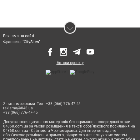
Реклама на сайті
Франшиза "CitySites"
Автори проєкту
З питань реклами: Тел.: +38 (066) 776-47-45
reklama@048.ua
+38 (066) 776-47-45
Допускається цитування матеріалів без отримання попередньої згоди
04868.com.ua за умови розміщення в тексті обов'язкового посилання на
04868.com.ua - Сайт міста Чорноморська. Для інтернет-видань
обов'язкове розміщення прямого, відкритого для пошукових систем
гіперпосилання на цитовані статті не нижче другого абзацу в тексті або в