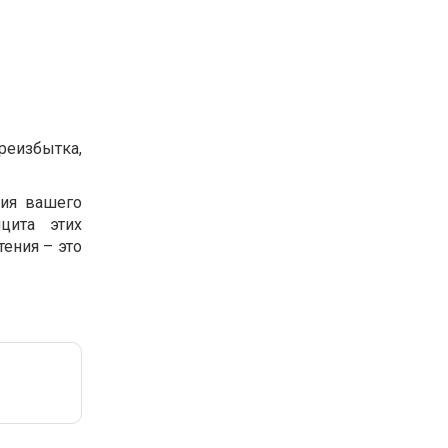
реизбытка,
тия вашего
цита этих
ения – это