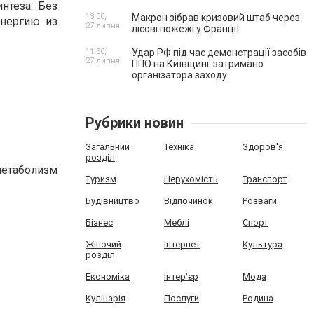
нтеза. Без
13:00,
Макрон зібрав кризовий штаб через
энергию из
27 липня
лісові пожежі у Франції
11:50,
Удар РФ під час демонстрації засобів
27 липня
ППО на Київщині: затримано
організатора заходу
Рубрики новин
Загальний
Техніка
Здоров'я
розділ
метаболизм
Туризм
Нерухомість
Транспорт
Будівництво
Відпочинок
Розваги
Бізнес
Меблі
Спорт
Жіночий
Інтернет
Культура
розділ
Економіка
Інтер'єр
Мода
Кулінарія
Послуги
Родина