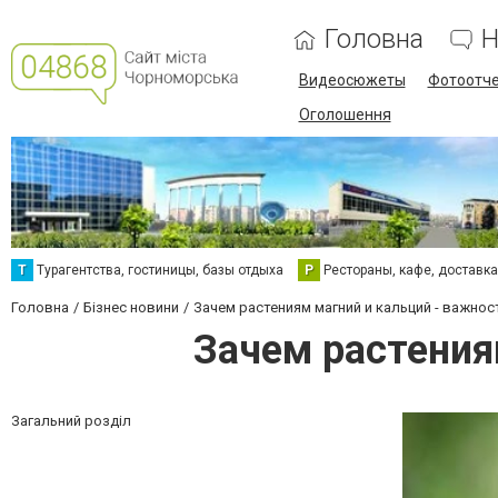
Головна
Н
Видеосюжеты
Фотоотч
Оголошення
Т
Турагентства, гостиницы, базы отдыха
Р
Рестораны, кафе, доставк
Головна
Бізнес новини
Зачем растениям магний и кальций - важнос
Зачем растения
Загальний розділ