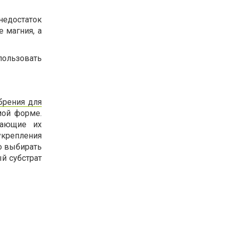
недостаток
 магния, а
ользовать
брения для
мой форме.
вающие их
укрепления
о выбирать
й субстрат