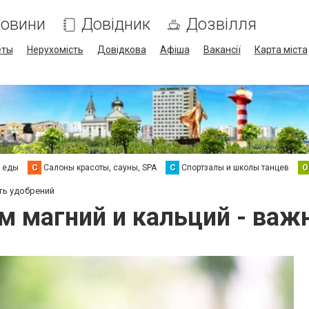
овини
Довідник
Дозвілля
еты
Нерухомість
Довідкова
Афіша
Вакансії
Карта міста
а еды
С
Салоны красоты, сауны, SPA
С
Спортзалы и школы танцев
О
ть удобрений
м магний и кальций - важ