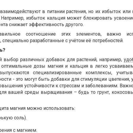
взаимодействуют в питании растения, но их избыток или 
 Например, избыток кальция может блокировать усвоение
нта снижает эффективность другого.
авильное соотношение этих элементов, важно исп
 специально разработанные с учётом её потребностей.
ть?
й выбор различных добавок для растений, например,
удо
 оптимальные дозы магния и кальция в легко усваивае
выпускаются специализированные комплексы, учиты
сти - это могут быть добавки для стимуляции цветения, 
овышения устойчивости к стрессам и заболеваниям. Важн
для вашей среды выращивания – будь то грунт, кокосовы
ита магния можно использовать:
рькую соль).
ения с магнием.