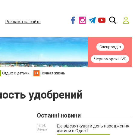
Реклама на сайте
Спецрозділ
Черноморск LIVE
Отдых с детьми
Н
Ночная жизнь
ность удобрений
Останні новини
17:34,
Де відсвяткувати день народження
Вчора
дитини в Одесі?