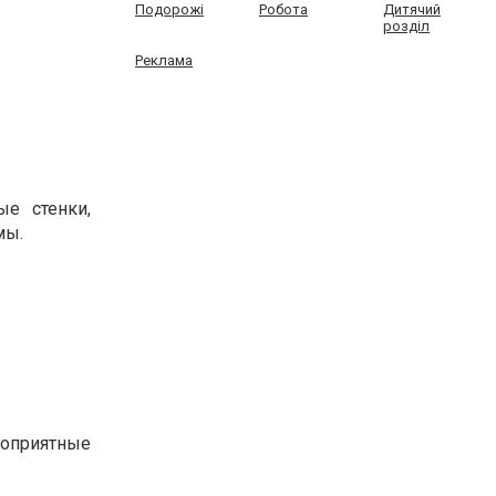
Подорожі
Робота
Дитячий
розділ
Реклама
ые стенки,
мы.
гоприятные