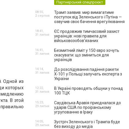
Партнерський спецпроєкт
08:55,
Трамп заявив: мир вимагатиме
2 серпня
поступок від Зеленського і Путіна —
озвучив своє бачення врегулювання
18:41,
ЄС продовжив тимчасовий захист
31 липня
українців: нові правила для
військовозобов’язаних
16:41,
Безмитний ліміт у 150 євро хочуть
31 липня
скасувати: що зміниться для
українців
14:14,
До розслідування падіння ракети
31 липня
Х-101 у Польщі залучать експерта з
України
. Одной из
ди которых
12:22,
В Україні проводять обшуки у понад
31 липня
100 ТЦК
замедлению
та. В этой
15:23,
Саудівська Аравія приєдналася до
 правильно
29 липня
ударів США по проіранському
угрупованню в Іраку
14:05,
Зустріч Зеленського і Трампа буде
29 липня
без виходу до медіа