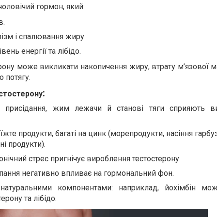
оловічий гормон, який:
в.
ізм і спалювання жиру.
вень енергії та лібідо.
рону може викликати накопичення жиру, втрату м’язової м
 потягу.
:
естостерону
я: присідання, жим лежачи й станові тяги сприяють 
їжте продукти, багаті на цинк (морепродукти, насіння гарбуза
ні продукти).
онічний стрес пригнічує вироблення тестостерону.
ипання негативно впливає на гормональний фон.
натуральними компонентами: наприклад, йохімбін мо
рону та лібідо.