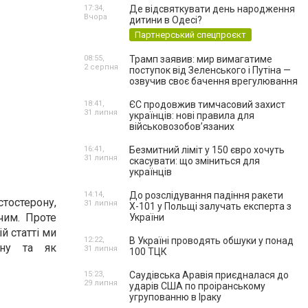
17:34,
Де відсвяткувати день народження
Вчора
дитини в Одесі?
Партнерський спецпроєкт
08:55,
Трамп заявив: мир вимагатиме
2 серпня
поступок від Зеленського і Путіна —
озвучив своє бачення врегулювання
18:41,
ЄС продовжив тимчасовий захист
31 липня
українців: нові правила для
військовозобов’язаних
16:41,
Безмитний ліміт у 150 євро хочуть
31 липня
скасувати: що зміниться для
українців
14:14,
До розслідування падіння ракети
стостерону,
31 липня
Х-101 у Польщі залучать експерта з
чим. Проте
України
й статті ми
12:22,
В Україні проводять обшуки у понад
ону та як
31 липня
100 ТЦК
15:23,
Саудівська Аравія приєдналася до
29 липня
ударів США по проіранському
угрупованню в Іраку