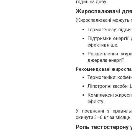
годин на добу.
Жироспалювачі для 
Жироспалювачі можуть пр
Термогенезу: підви
Підтримки енергії
ефективніше.
Розщеплення жирів
джерела енергії.
Рекомендовані жироспал
Термогеніки: кофеїн
Ліпотропні засоби: 
Комплексні жиросп
ефекту.
У поєднанні з правил
скинути 3–6 кг за місяць.
Роль тестостерону у