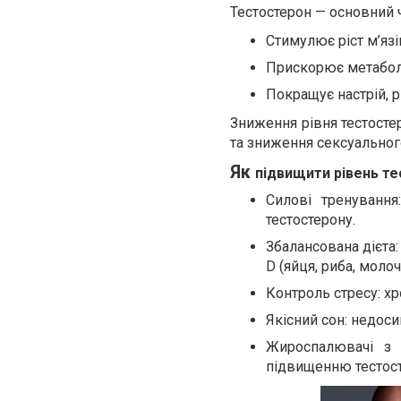
Тестостерон — основний ч
Стимулює ріст м’язі
Прискорює метабол
Покращує настрій, рі
Зниження рівня тестосте
та зниження сексуального
Як
підвищити рівень т
Силові тренуванн
тестостерону.
Збалансована дієта: 
D (яйця, риба, молоч
Контроль стресу: хр
Якісний сон: недос
Жироспалювачі з 
підвищенню тестосте