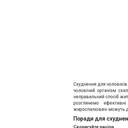
Схуднення для чоловіків
чоловічий організм сх
неправильний спосіб житт
розглянемо ефективні
жироспалювачі можуть д
Поради для схуднен
Скоригуйте раціон