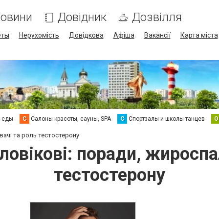
овини
Довідник
Дозвілля
еты
Нерухомість
Довідкова
Афіша
Вакансії
Карта міста
а еды
С
Салоны красоты, сауны, SPA
С
Спортзалы и школы танцев
О
вачі та роль тестостерону
ловікові: поради, жиросп
тестостерону