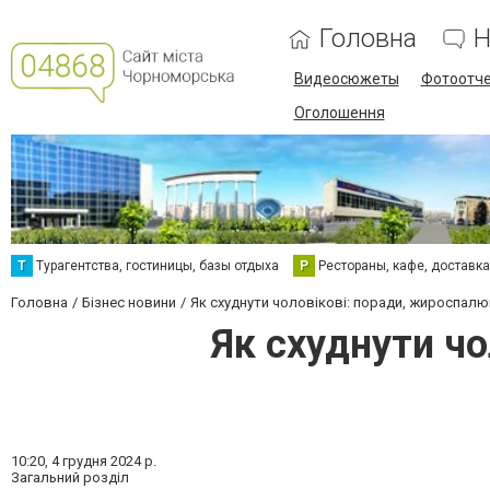
Головна
Н
Видеосюжеты
Фотоотч
Оголошення
Т
Турагентства, гостиницы, базы отдыха
Р
Рестораны, кафе, доставк
Головна
Бізнес новини
Як схуднути чоловікові: поради, жироспалю
Як схуднути чо
10:20,
4 грудня 2024 р.
Загальний розділ