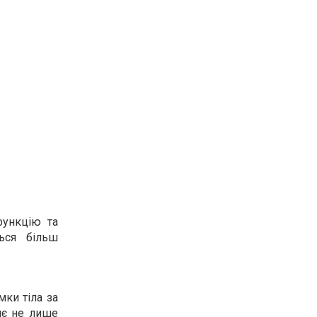
функцію та
ься більш
мки тіла за
яє не лише