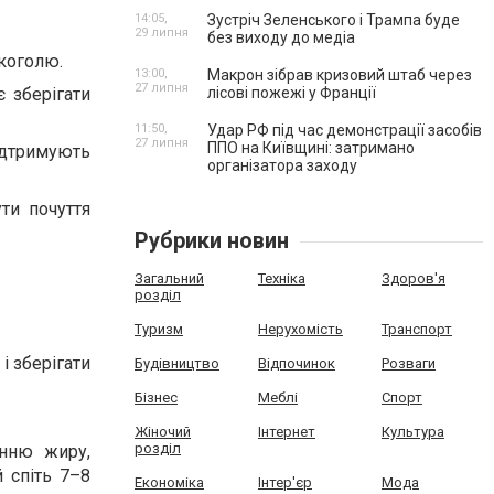
14:05,
Зустріч Зеленського і Трампа буде
29 липня
без виходу до медіа
коголю.
13:00,
Макрон зібрав кризовий штаб через
27 липня
є зберігати
лісові пожежі у Франції
11:50,
Удар РФ під час демонстрації засобів
27 липня
ППО на Київщині: затримано
підтримують
організатора заходу
ти почуття
Рубрики новин
Загальний
Техніка
Здоров'я
розділ
Туризм
Нерухомість
Транспорт
і зберігати
Будівництво
Відпочинок
Розваги
Бізнес
Меблі
Спорт
Жіночий
Інтернет
Культура
розділ
енню жиру,
й спіть 7–8
Економіка
Інтер'єр
Мода