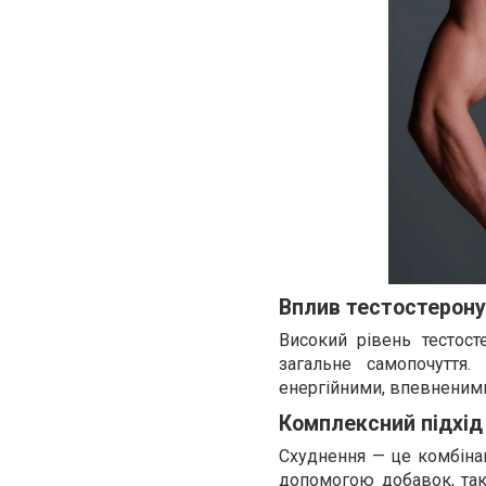
Вплив тестостерону
Високий рівень тестост
загальне самопочуття
енергійними, впевненими
Комплексний підхід
Схуднення — це комбінац
допомогою добавок, так