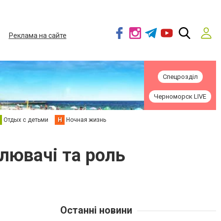
Реклама на сайте
Спецрозділ
Черноморск LIVE
Отдых с детьми
Н
Ночная жизнь
алювачі та роль
Останні новини