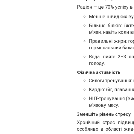
Раціон — це 70% успіху в
Менше швидких вугл
Більше білків: їжте
м’язи, навіть коли в
Правильні жири: гор
гормональний балан
Вода: пийте 2–3 л
голоду.
Фізична активність
Силові тренування: 
Кардіо: біг, плаван
HIIT-тренування (ви
м’язову масу.
Зменшіть рівень стресу
Хронічний стрес підви
особливо в області живо