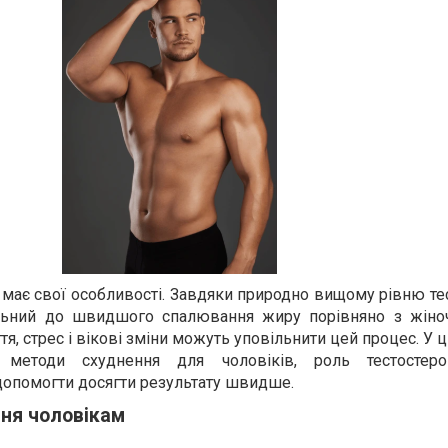
 має свої особливості. Завдяки природно вищому рівню те
ильний до швидшого спалювання жиру порівняно з жіно
я, стрес і вікові зміни можуть уповільнити цей процес. У ці
 методи схуднення для чоловіків, роль тестостер
опомогти досягти результату швидше.
ня чоловікам