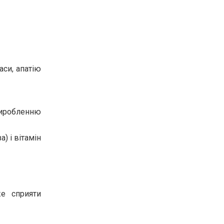
аси, апатію
виробленню
) і вітамін
же сприяти