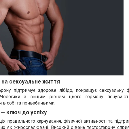
 на сексуальне життя
ерону підтримує здорове лібідо, покращує сексуальну 
. Чоловіки з вищим рівнем цього гормону почувают
 в собі та привабливими.
 — ключ до успіху
ія правильного харчування, фізичної активності та підтри
их як жироспалювачі. Високий рівень тестостерону спри