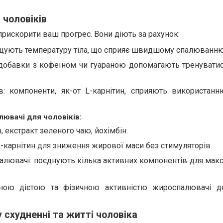
чоловіків
искорити ваш прогрес. Вони діють за рахунок:
щують температуру тіла, що сприяє швидшому спалюванню
: добавки з кофеїном чи гуараною допомагають тренувати
: компоненти, як-от L-карнітин, сприяють використан
ювачі для чоловіків:
, екстракт зеленого чаю, йохімбін.
L-карнітин для зниження жирової маси без стимуляторів.
алювачі: поєднують кілька активних компонентів для мак
ьною дієтою та фізичною активністю жироспалювачі д
 схудненні та житті чоловіка