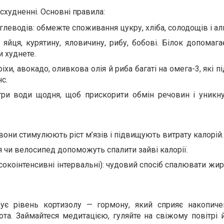
 схудненні. Основні правила:
еводів: обмежте споживання цукру, хліба, солодощів і ал
 яйця, курятину, яловичину, рибу, бобові. Білок допомага
и худнете.
іхи, авокадо, оливкова олія й риба багаті на омега-3, які 
с.
ітри води щодня, щоб прискорити обмін речовин і уникну
вони стимулюють ріст м’язів і підвищують витрату калорій.
ня чи велосипед допоможуть спалити зайві калорії.
сокоінтенсивні інтервальні): чудовий спосіб спалювати жир 
щує рівень кортизолу — гормону, який сприяє накопич
та. Займайтеся медитацією, гуляйте на свіжому повітрі 