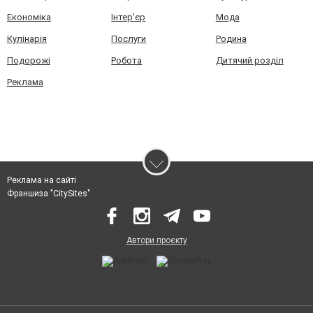
Економіка
Інтер'єр
Мода
Кулінарія
Послуги
Родина
Подорожі
Робота
Дитячий розділ
Реклама
Реклама на сайті
Франшиза "CitySites"
Автори проєкту