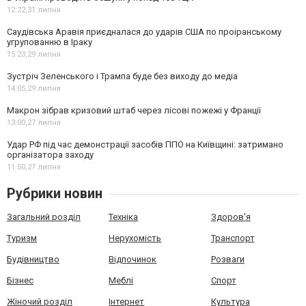
12:22,
31 липня
Саудівська Аравія приєдналася до ударів США по проіранському
угрупованню в Іраку
15:23,
29 липня
Зустріч Зеленського і Трампа буде без виходу до медіа
14:05,
29 липня
Макрон зібрав кризовий штаб через лісові пожежі у Франції
13:00,
27 липня
Удар РФ під час демонстрації засобів ППО на Київщині: затримано
організатора заходу
11:50,
27 липня
Рубрики новин
Загальний розділ
Техніка
Здоров'я
Туризм
Нерухомість
Транспорт
Будівництво
Відпочинок
Розваги
Бізнес
Меблі
Спорт
Жіночий розділ
Інтернет
Культура