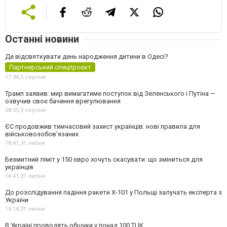
Останні новини
Де відсвяткувати день народження дитини в Одесі?
Партнерський спецпроєкт
17:34,
5 серпня
Трамп заявив: мир вимагатиме поступок від Зеленського і Путіна —
озвучив своє бачення врегулювання
08:55,
2 серпня
ЄС продовжив тимчасовий захист українців: нові правила для
військовозобов’язаних
18:41,
31 липня
Безмитний ліміт у 150 євро хочуть скасувати: що зміниться для
українців
16:41,
31 липня
До розслідування падіння ракети Х-101 у Польщі залучать експерта з
України
14:14,
31 липня
В Україні проводять обшуки у понад 100 ТЦК