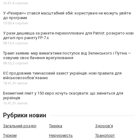
16:47,
4 серпня
У «Резерв+» стався масштабний збій: користувачі не можуть увійти
до програми
10:00,
4 серпня
У рази дешевша за ракети-перехоплювачі для Patriot: розкрито нові
деталі про ракету FP-7.x
08:10,
4 серпня
Трамп заявив: мир вимагатиме поступок від Зеленського і Путіна —
озвучив своє бачення врегулювання
08:55,
2 серпня
ЄС продовжив тимчасовий захист українців: нові правила для
військовозобов’язаних
18:41,
31 липня
Безмитний ліміт у 150 євро хочуть скасувати: що зміниться для
українців
16:41,
31 липня
Рубрики новин
Загальний розділ
Техніка
Здоров'я
Туризм
Нерухомість
Транспорт