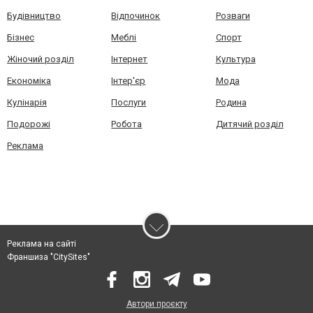
Будівництво
Відпочинок
Розваги
Бізнес
Меблі
Спорт
Жіночий розділ
Інтернет
Культура
Економіка
Інтер'єр
Мода
Кулінарія
Послуги
Родина
Подорожі
Робота
Дитячий розділ
Реклама
Реклама на сайті
Франшиза "CitySites"
Автори проєкту