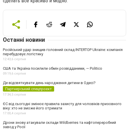
сделать все красиво и модно.
Останні новини
Російський удар знищив головний склад INTERTOP Ukraine: компанія
перебудовує логістику
12:43,
6 серпня
США та Україна посилили обмін розвідданими, — Politico
09:19,
6 серпня
Де відсвяткувати день народження дитини в Одесі?
Партнерський спецпроєкт
17:34,
5 серпня
ЄС від сьогодні змінює правила захисту для чоловіків призовного
віку: хто не зможе його отримати
17:00,
4 серпня
Дрони знову атакували склади Wildberries та нафтопереробний
завод у Росії