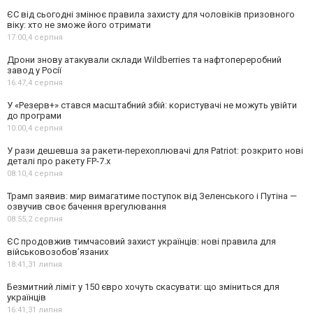
ЄС від сьогодні змінює правила захисту для чоловіків призовного
віку: хто не зможе його отримати
17:00,
4 серпня
Дрони знову атакували склади Wildberries та нафтопереробний
завод у Росії
16:47,
4 серпня
У «Резерв+» стався масштабний збій: користувачі не можуть увійти
до програми
10:00,
4 серпня
У рази дешевша за ракети-перехоплювачі для Patriot: розкрито нові
деталі про ракету FP-7.x
08:10,
4 серпня
Трамп заявив: мир вимагатиме поступок від Зеленського і Путіна —
озвучив своє бачення врегулювання
08:55,
2 серпня
ЄС продовжив тимчасовий захист українців: нові правила для
військовозобов’язаних
18:41,
31 липня
Безмитний ліміт у 150 євро хочуть скасувати: що зміниться для
українців
16:41,
31 липня