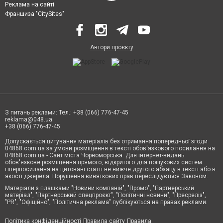
Реклама на сайті
Франшиза "CitySites"
Автори проєкту
З питань реклами: Тел.: +38 (066) 776-47-45
reklama@048.ua
+38 (066) 776-47-45
Допускається цитування матеріалів без отримання попередньої згоди
04868.com.ua за умови розміщення в тексті обов'язкового посилання на
04868.com.ua - Сайт міста Чорноморська. Для інтернет-видань
обов'язкове розміщення прямого, відкритого для пошукових систем
гіперпосилання на цитовані статті не нижче другого абзацу в тексті або в
якості джерела. Порушення виняткових прав переслідується Законом.
Матеріали з плашками "Новини компаній", "Промо", "Партнерський
матеріал", "Партнерський спецпроєкт", "Політичні новини", "Пресреліз",
"PR", "Офіційно", "Політична реклама" публікуються на правах реклами.
Політика конфіденційності
Правила сайту
Правила