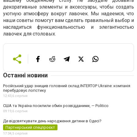
вашему обеденному столу. Не забудьте добавить
декоративные элементы и аксессуары, чтобы создать
уютную атмосферу вокруг лавочек. Мы надеемся, что
наши советы помогут вам сделать правильный выбор и
насладиться функциональностью и элегантностью
лавочек для столовых.
Останні новини
Російський удар знищив головний склад INTERTOP Ukraine: компанія
перебудовує логістику
12:43,
6 серпня
США та Україна посилили обмін розвідданими, — Politico
09:19,
6 серпня
Де відсвяткувати день народження дитини в Одесі?
Партнерський спецпроєкт
17:34,
5 серпня