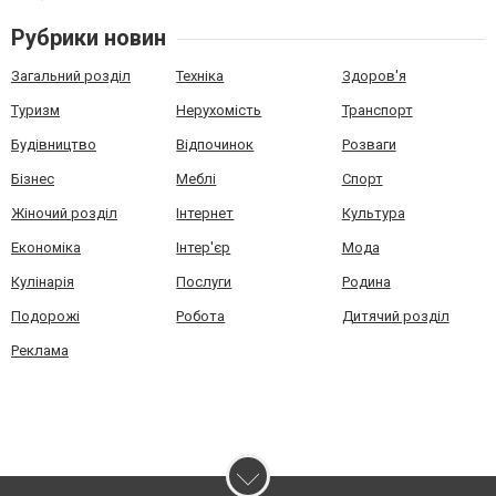
Рубрики новин
Загальний розділ
Техніка
Здоров'я
Туризм
Нерухомість
Транспорт
Будівництво
Відпочинок
Розваги
Бізнес
Меблі
Спорт
Жіночий розділ
Інтернет
Культура
Економіка
Інтер'єр
Мода
Кулінарія
Послуги
Родина
Подорожі
Робота
Дитячий розділ
Реклама